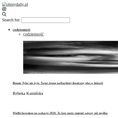
Search for:
codzienność
codzienność
Bonnie Tyler nie żyje. Świat żegna najbardziej ikoniczny głos w historii
Rebeka Kamińska
Wielki horoskop na wakacje 2026. To lato może zmienić więcej, niż myślisz