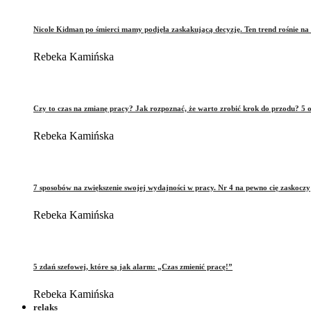
Nicole Kidman po śmierci mamy podjęła zaskakującą decyzję. Ten trend rośnie na 
Rebeka Kamińska
Czy to czas na zmianę pracy? Jak rozpoznać, że warto zrobić krok do przodu? 5 o
Rebeka Kamińska
7 sposobów na zwiększenie swojej wydajności w pracy. Nr 4 na pewno cię zaskoczy
Rebeka Kamińska
5 zdań szefowej, które są jak alarm: „Czas zmienić pracę!”
Rebeka Kamińska
relaks