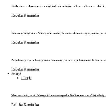
Nigdy nie przechowuj w ten sposób jedzenia w lodówce. To przez to może robić się 
Rebeka Kamińska
Dekoracje świąteczne. Zobacz, jakie ozdoby bożonarodzeniowe są najmodniejsze 
Rebeka Kamińska
Zaskakujący trik na lśniący kran. Posmaruj tym baterię, a kamień nie będzie się o
Rebeka Kamińska
emocje
emocje
Mam wrażenie, że nic dobrego już mnie nie spotka. Kobiety coraz częściej mówią 
Rebeka Kamińska