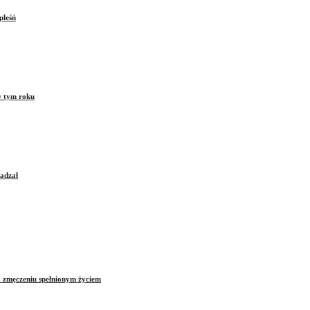
pleśń
w tym roku
sadzał
o zmęczeniu spełnionym życiem