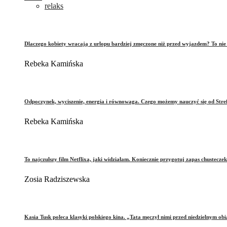
relaks
Dlaczego kobiety wracają z urlopu bardziej zmęczone niż przed wyjazdem? To ni
Rebeka Kamińska
Odpoczynek, wyciszenie, energia i równowaga. Czego możemy nauczyć się od Stre
Rebeka Kamińska
To najczulszy film Netflixa, jaki widziałam. Koniecznie przygotuj zapas chusteczek
Zosia Radziszewska
Kasia Tusk poleca klasyki polskiego kina. „Tata męczył nimi przed niedzielnym ob