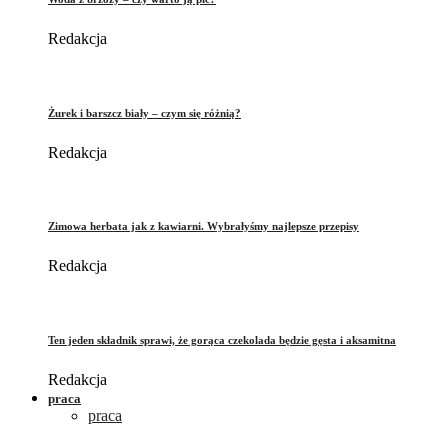
Redakcja
Żurek i barszcz biały – czym się różnią?
Redakcja
Zimowa herbata jak z kawiarni. Wybrałyśmy najlepsze przepisy
Redakcja
Ten jeden składnik sprawi, że gorąca czekolada będzie gęsta i aksamitna
Redakcja
praca
praca