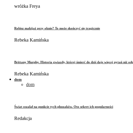
wróżka Freya
Robisz makijaż przy oknie? To może skończyć się tragicznie
Rebeka Kamińska
Brittany Murphy. Historia gwiazdy, której śmierć do dziś daje więcej pytań niż od
Rebeka Kamińska
dom
dom
Świat oszalał na punkcie tych pluszaków. Oto sekret ich popularności
Redakcja