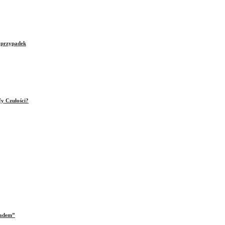
e przypadek
fy Czułości?
iadem”