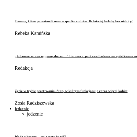
Traumy, które pozostawili nam w spadku rodzice. Ile łatwiej byłoby bez nich żyć
Rebeka Kamińska
„Zdrowia, szczęścia, pomyślności…” Co mówić podczas dzielenia się opłatkiem – 
Redakcja
Życie w trybie przetrwania. Stan, w którym funkcjonuje coraz więcej kobiet
Zosia Radziszewska
jedzenie
jedzenie
Woda z brzozy – czy warto ją pić?