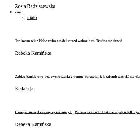
Zosia Radziszewska
ciało
ciało
Ten kosmetyk z Hebe znika z półek przed wakacjami. Trudno się dziwić
Rebeka Kamińska
Zabieg bankietowy bez wychodzenia z domu? Sprawdź, jak zafundować skórze eks
Redakcja
Ozempic uciszył coś więcej niż apetyt. „Pierwszy raz od 30 lat nie myślę o tylko je
Rebeka Kamińska