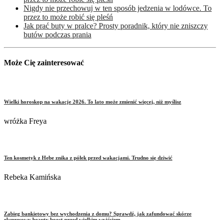
Nigdy nie przechowuj w ten sposób jedzenia w lodówce. To
przez to może robić się pleśń
Jak prać buty w pralce? Prosty poradnik, który nie zniszczy
butów podczas prania
Może Cię zainteresować
Wielki horoskop na wakacje 2026. To lato może zmienić więcej, niż myślisz
wróżka Freya
Ten kosmetyk z Hebe znika z półek przed wakacjami. Trudno się dziwić
Rebeka Kamińska
Zabieg bankietowy bez wychodzenia z domu? Sprawdź, jak zafundować skórze
ekspresowy beauty boost przed wielkim wyjściem