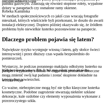
zmęczeniu spełnionym życiem
palniku gazowym. Zdarzają się również stopione rolety, wypalone
dziury w parapetach czy osmalone ramy okienne.
Rebeka Kamińska
W mediach społecznościowych co jakiś czas wracają fotografie
mieszkań, których właściciele byli przekonani, że doszło do awarii
instalacji elektrycznej. Dopiero później okazywało się, że źródłem
problemu było niewielkie lusterko pozostawione na parapecie.
Dlaczego problem pojawia się latem?
Największe ryzyko występuje wiosną i latem, gdy słońce świeci
intensywniej i przez dłuższy czas wpada bezpośrednio do
pomieszczeń.
Wystarczy, że podczas porannego makijażu odłożymy lusterko na
Wielki horoskop na wakacje 2026. To lato może zmienić więcej, niż myślisz
parapet i wyjdziemy z domu. W ciągu dnia promienie słoneczne
mogą zmienić swój kąt padania i zostać skupione dokładnie na
łatwopalnej powierzchni.
wróżka Freya
Co ważne, niebezpieczne mogą być nie tylko klasyczne lusterka
kosmetyczne. Podobne zagrożenie stwarzają niektóre szklane
dekoracje, kule ozdobne czy elementy wyposażenia wykonane z
przezroczystego szkła.