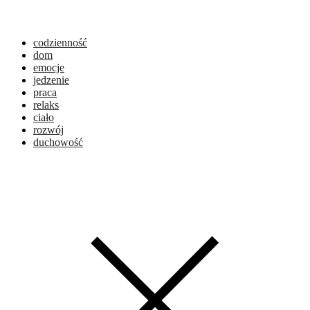
codzienność
dom
emocje
jedzenie
praca
relaks
ciało
rozwój
duchowość