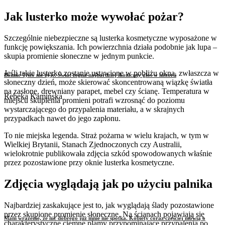
Jak lusterko może wywołać pożar?
Szczególnie niebezpieczne są lusterka kosmetyczne wyposażone w
funkcję powiększania. Ich powierzchnia działa podobnie jak lupa –
skupia promienie słoneczne w jednym punkcie.
Jeśli takie lusterko zostanie ustawione w pobliżu okna, zwłaszcza w
Bonnie Tyler nie żyje. Świat żegna najbardziej ikoniczny głos w historii
słoneczny dzień, może skierować skoncentrowaną wiązkę światła
na zasłonę, drewniany parapet, mebel czy ścianę. Temperatura w
Rebeka Kamińska
miejscu skupienia promieni potrafi wzrosnąć do poziomu
wystarczającego do przypalenia materiału, a w skrajnych
przypadkach nawet do jego zapłonu.
To nie miejska legenda. Straż pożarna w wielu krajach, w tym w
Wielkiej Brytanii, Stanach Zjednoczonych czy Australii,
wielokrotnie publikowała zdjęcia szkód spowodowanych właśnie
przez pozostawione przy oknie lusterka kosmetyczne.
Zdjęcia wyglądają jak po użyciu palnika
Najbardziej zaskakujące jest to, jak wyglądają ślady pozostawione
przez skupione promienie słoneczne. Na ścianach pojawiają się
Mam wrażenie, że nic dobrego już mnie nie spotka. Kobiety coraz częściej mówią o
charakterystyczne ciemne plamy przypominające przypalenia po