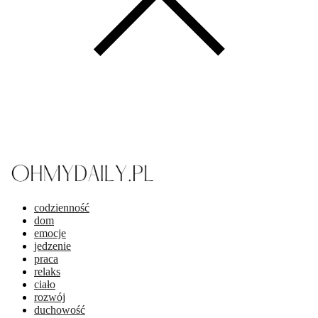
codzienność
dom
emocje
jedzenie
praca
relaks
ciało
rozwój
duchowość