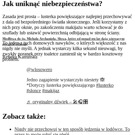
Jak uniknąć niebezpieczeństwa?
Zasada jest prosta – lusterka powiększające najlepiej przechowywać
z dala od bezpośredniego światła słonecznego. Jeśli korzystamy z
nich przy oknie, po zakończeniu makijażu warto schować je do
szuflady lub ustawić powierzchnią odbijającą w stronę ściany.
Modlitwa do św. Michała Archanioła. Słowa, które od ponad stu lat dają wierzącym
To jeden z tych domowych nawyków, o których większość z nas
poczucie ochrony
nigdy nie myśli. A jednak wystarczy kilka sekund nieuwagi, by
zwykły poranek przy toaletce zamienił się w bardzo kosztowny
Rebeka Kamińska
problem.
@wlosowero
Jedno zagapienie wystarczyło niestety 🙈
*Dotyczy lusterka powiększającego
#lusterko
#slonce
#makijaz
♬ oryginalny dźwięk – 🎤🎧🎛️
Zobacz także:
Nigdy nie przechowuj w ten sposób jedzenia w lodówce. To
przez to może robić się pleśń