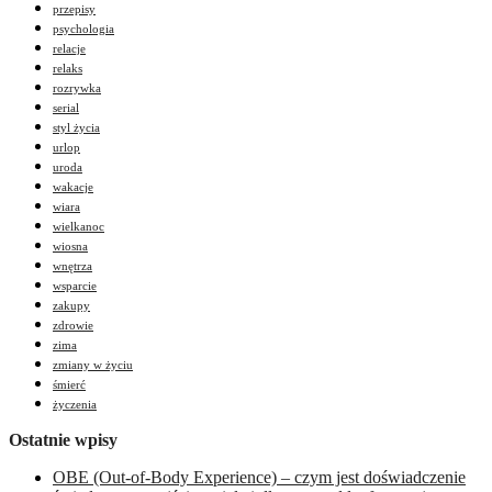
przepisy
psychologia
relacje
relaks
rozrywka
serial
styl życia
urlop
uroda
wakacje
wiara
wielkanoc
wiosna
wnętrza
wsparcie
zakupy
zdrowie
zima
zmiany w życiu
śmierć
życzenia
Ostatnie wpisy
OBE (Out-of-Body Experience) – czym jest doświadczenie