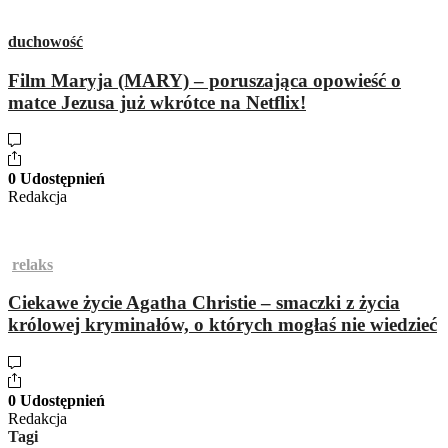
duchowość
Film Maryja (MARY) – poruszająca opowieść o
matce Jezusa już wkrótce na Netflix!
0 Udostępnień
Redakcja
relaks
Ciekawe życie Agatha Christie – smaczki z życia
królowej kryminałów, o których mogłaś nie wiedzieć
0 Udostępnień
Redakcja
Tagi