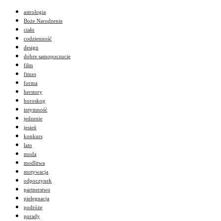
astrologia
Boże Narodzenie
ciało
codzienność
design
dobre samopoczucie
film
fitnes
forma
herstory
horoskop
intymność
jedzenie
jesień
konkurs
lato
moda
modlitwa
motywacja
odpoczynek
partnerstwo
pielęgnacja
podróże
porady