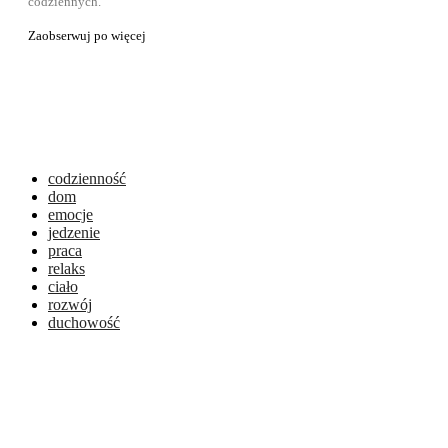
codziennych.
Zaobserwuj po więcej
codzienność
dom
emocje
jedzenie
praca
relaks
ciało
rozwój
duchowość