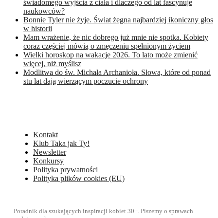
świadomego wyjścia z ciała i dlaczego od lat fascynuje
naukowców?
Bonnie Tyler nie żyje. Świat żegna najbardziej ikoniczny głos
w historii
Mam wrażenie, że nic dobrego już mnie nie spotka. Kobiety
coraz częściej mówią o zmęczeniu spełnionym życiem
Wielki horoskop na wakacje 2026. To lato może zmienić
więcej, niż myślisz
Modlitwa do św. Michała Archanioła. Słowa, które od ponad
stu lat dają wierzącym poczucie ochrony
Kontakt
Klub Taka jak Ty!
Newsletter
Konkursy
Polityka prywatności
Polityka plików cookies (EU)
Poradnik dla szukających inspiracji kobiet 30+. Piszemy o sprawach