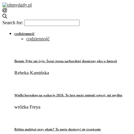
Search for:
codzienność
codzienność
Bonnie Tyler nie żyje. Świat żegna najbardziej ikoniczny głos w historii
Rebeka Kamińska
Wielki horoskop na wakacje 2026. To lato może zmienić więcej, niż myślisz
wróżka Freya
Robisz makijaż przy oknie? To może skończyć się tragicznie