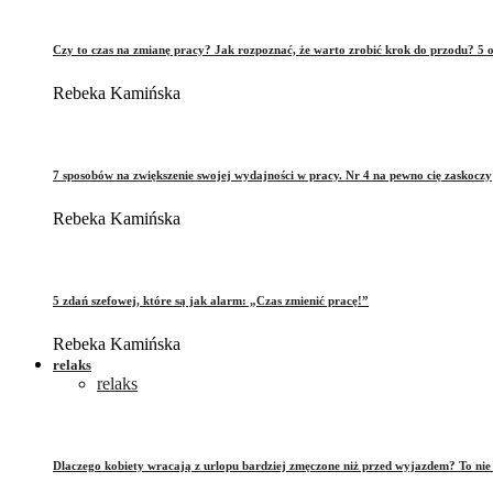
Czy to czas na zmianę pracy? Jak rozpoznać, że warto zrobić krok do przodu? 5 o
Rebeka Kamińska
7 sposobów na zwiększenie swojej wydajności w pracy. Nr 4 na pewno cię zaskoczy
Rebeka Kamińska
5 zdań szefowej, które są jak alarm: „Czas zmienić pracę!”
Rebeka Kamińska
relaks
relaks
Dlaczego kobiety wracają z urlopu bardziej zmęczone niż przed wyjazdem? To ni