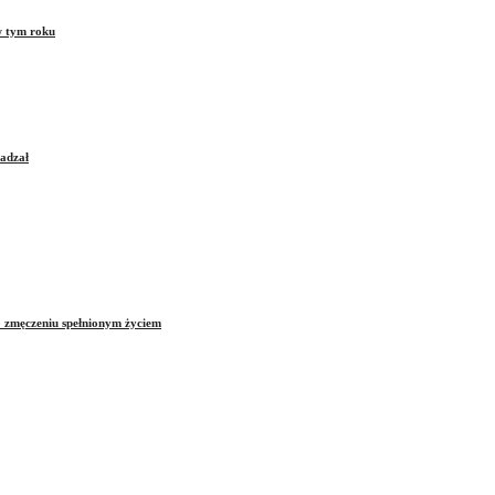
w tym roku
sadzał
o zmęczeniu spełnionym życiem