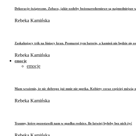
Dekoracje świąteczne. Zobacz, jakie ozdoby bożonarodzeniowe są najmodniejsze 
Rebeka Kamińska
Zaskakujący trik na lśniący kran. Posmaruj tym baterię, a kamień nie będzie się o
Rebeka Kamińska
emocje
emocje
Mam wrażenie, że nic dobrego już mnie nie spotka. Kobiety coraz częściej mówią 
Rebeka Kamińska
Traumy, które pozostawili nam w spadku rodzice. Ile łatwiej byłoby bez nich żyć
Rebeka Kamińska