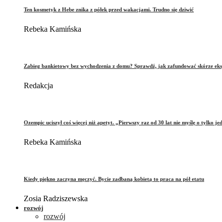
Ten kosmetyk z Hebe znika z półek przed wakacjami. Trudno się dziwić
Rebeka Kamińska
Zabieg bankietowy bez wychodzenia z domu? Sprawdź, jak zafundować skórze eks
Redakcja
Ozempic uciszył coś więcej niż apetyt. „Pierwszy raz od 30 lat nie myślę o tylko je
Rebeka Kamińska
Kiedy piękno zaczyna męczyć. Bycie zadbaną kobietą to praca na pół etatu
Zosia Radziszewska
rozwój
rozwój