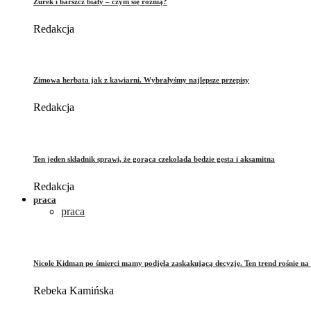
Żurek i barszcz biały – czym się różnią?
Redakcja
Zimowa herbata jak z kawiarni. Wybrałyśmy najlepsze przepisy
Redakcja
Ten jeden składnik sprawi, że gorąca czekolada będzie gęsta i aksamitna
Redakcja
praca
praca
Nicole Kidman po śmierci mamy podjęła zaskakującą decyzję. Ten trend rośnie na 
Rebeka Kamińska