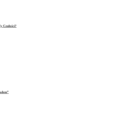
fy Czułości?
iadem”