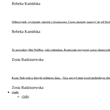
Rebeka Kamińska
Odpoczynek, wyciszenie, energia i równowaga. Czego możemy nauczyć się od Stre
Rebeka Kamińska
To najczulszy film Netflixa, jaki widziałam. Koniecznie przygotuj zapas chusteczek
Zosia Radziszewska
Kasia Tusk poleca klasyki polskiego kina. „Tata męczył nimi przed niedzielnym ob
Zosia Radziszewska
ciało
ciało