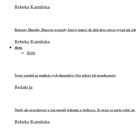
Rebeka Kamińska
Brittany Murphy. Historia gwiazdy, której śmierć do dziś daje więcej pytań niż od
Rebeka Kamińska
dom
dom
Świat oszalał na punkcie tych pluszaków. Oto sekret ich popularności
Redakcja
Nigdy nie przechowuj w ten sposób jedzenia w lodówce. To przez to może robić się 
Rebeka Kamińska