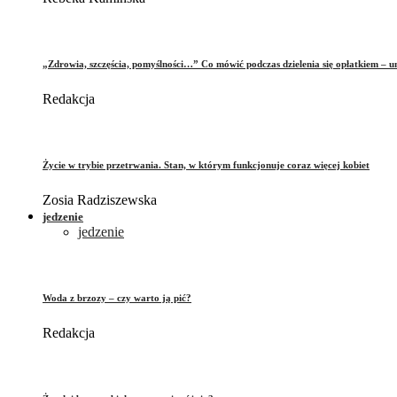
„Zdrowia, szczęścia, pomyślności…” Co mówić podczas dzielenia się opłatkiem – 
Redakcja
Życie w trybie przetrwania. Stan, w którym funkcjonuje coraz więcej kobiet
Zosia Radziszewska
jedzenie
jedzenie
Woda z brzozy – czy warto ją pić?
Redakcja