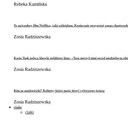
Rebeka Kamińska
To najczulszy film Netflixa, jaki widziałam. Koniecznie przygotuj zapas chusteczek
Zosia Radziszewska
Kasia Tusk poleca klasyki polskiego kina. „Tata męczył nimi przed niedzielnym ob
Zosia Radziszewska
Kim są analogówki? Kobiety, które mają dosyć cyfrowego świata
Zosia Radziszewska
ciało
ciało