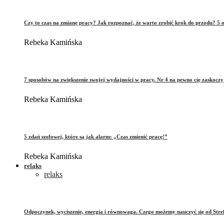
Czy to czas na zmianę pracy? Jak rozpoznać, że warto zrobić krok do przodu? 5 o
Rebeka Kamińska
7 sposobów na zwiększenie swojej wydajności w pracy. Nr 4 na pewno cię zaskoczy
Rebeka Kamińska
5 zdań szefowej, które są jak alarm: „Czas zmienić pracę!”
Rebeka Kamińska
relaks
relaks
Odpoczynek, wyciszenie, energia i równowaga. Czego możemy nauczyć się od Stre