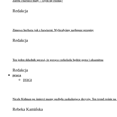
Żurek i barszcz biały – czym się różnią?
Redakcja
Zimowa herbata jak z kawiarni. Wybrałyśmy najlepsze przepisy
Redakcja
Ten jeden składnik sprawi, że gorąca czekolada będzie gęsta i aksamitna
Redakcja
praca
praca
Nicole Kidman po śmierci mamy podjęła zaskakującą decyzję. Ten trend rośnie na 
Rebeka Kamińska