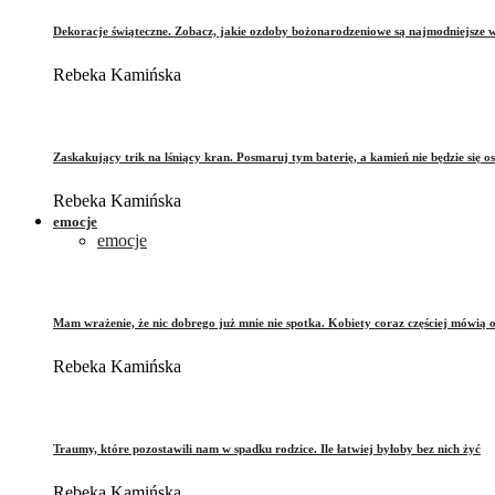
Dekoracje świąteczne. Zobacz, jakie ozdoby bożonarodzeniowe są najmodniejsze 
Rebeka Kamińska
Zaskakujący trik na lśniący kran. Posmaruj tym baterię, a kamień nie będzie się o
Rebeka Kamińska
emocje
emocje
Mam wrażenie, że nic dobrego już mnie nie spotka. Kobiety coraz częściej mówią 
Rebeka Kamińska
Traumy, które pozostawili nam w spadku rodzice. Ile łatwiej byłoby bez nich żyć
Rebeka Kamińska