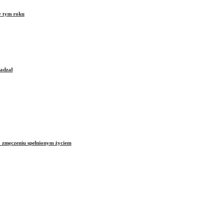
w tym roku
sadzał
o zmęczeniu spełnionym życiem