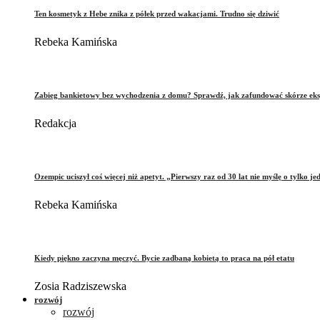
Ten kosmetyk z Hebe znika z półek przed wakacjami. Trudno się dziwić
Rebeka Kamińska
Zabieg bankietowy bez wychodzenia z domu? Sprawdź, jak zafundować skórze eks
Redakcja
Ozempic uciszył coś więcej niż apetyt. „Pierwszy raz od 30 lat nie myślę o tylko je
Rebeka Kamińska
Kiedy piękno zaczyna męczyć. Bycie zadbaną kobietą to praca na pół etatu
Zosia Radziszewska
rozwój
rozwój