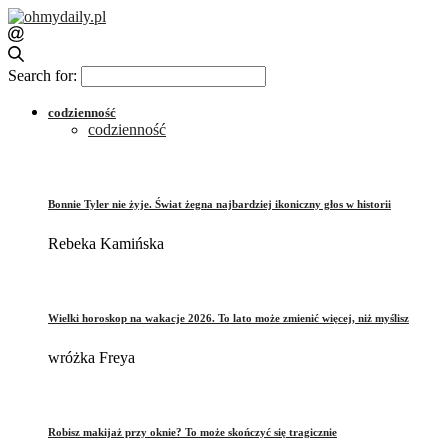
Search for:
codzienność
codzienność
Bonnie Tyler nie żyje. Świat żegna najbardziej ikoniczny głos w historii
Rebeka Kamińska
Wielki horoskop na wakacje 2026. To lato może zmienić więcej, niż myślisz
wróżka Freya
Robisz makijaż przy oknie? To może skończyć się tragicznie