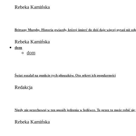
Rebeka Kamińska
Brittany Murphy. Historia gwiazdy, której śmierć do dziś daje więcej pytań niż od
Rebeka Kamińska
dom
dom
Świat oszalał na punkcie tych pluszaków. Oto sekret ich popularności
Redakcja
Nigdy nie przechowuj w ten sposób jedzenia w lodówce. To przez to może robić się 
Rebeka Kamińska