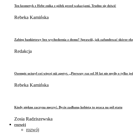
Ten kosmetyk z Hebe znika z półek przed wakacjami. Trudno się dziwić
Rebeka Kamińska
Zabieg bankietowy bez wychodzenia z domu? Sprawdź, jak zafundować skórze eks
Redakcja
Ozempic uciszył coś więcej niż apetyt. „Pierwszy raz od 30 lat nie myślę o tylko je
Rebeka Kamińska
Kiedy piękno zaczyna męczyć. Bycie zadbaną kobietą to praca na pół etatu
Zosia Radziszewska
rozwój
rozwój