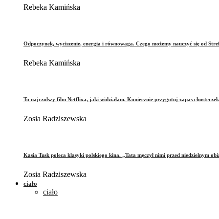
Rebeka Kamińska
Odpoczynek, wyciszenie, energia i równowaga. Czego możemy nauczyć się od Stre
Rebeka Kamińska
To najczulszy film Netflixa, jaki widziałam. Koniecznie przygotuj zapas chusteczek
Zosia Radziszewska
Kasia Tusk poleca klasyki polskiego kina. „Tata męczył nimi przed niedzielnym ob
Zosia Radziszewska
ciało
ciało