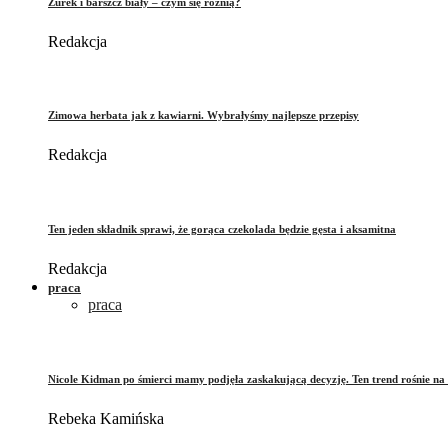
Żurek i barszcz biały – czym się różnią?
Redakcja
Zimowa herbata jak z kawiarni. Wybrałyśmy najlepsze przepisy
Redakcja
Ten jeden składnik sprawi, że gorąca czekolada będzie gęsta i aksamitna
Redakcja
praca
praca
Nicole Kidman po śmierci mamy podjęła zaskakującą decyzję. Ten trend rośnie na 
Rebeka Kamińska