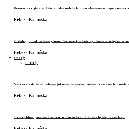
Dekoracje świąteczne. Zobacz, jakie ozdoby bożonarodzeniowe są najmodniejsze 
Rebeka Kamińska
Zaskakujący trik na lśniący kran. Posmaruj tym baterię, a kamień nie będzie się o
Rebeka Kamińska
emocje
emocje
Mam wrażenie, że nic dobrego już mnie nie spotka. Kobiety coraz częściej mówią 
Rebeka Kamińska
Traumy, które pozostawili nam w spadku rodzice. Ile łatwiej byłoby bez nich żyć
Rebeka Kamińska