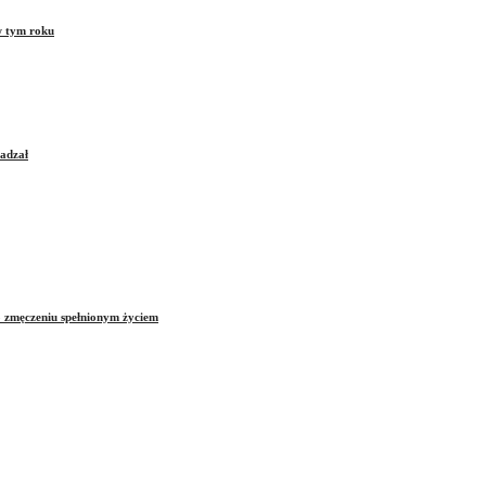
w tym roku
sadzał
o zmęczeniu spełnionym życiem