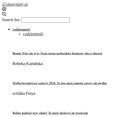
Search for:
codzienność
codzienność
Bonnie Tyler nie żyje. Świat żegna najbardziej ikoniczny głos w historii
Rebeka Kamińska
Wielki horoskop na wakacje 2026. To lato może zmienić więcej, niż myślisz
wróżka Freya
Robisz makijaż przy oknie? To może skończyć się tragicznie