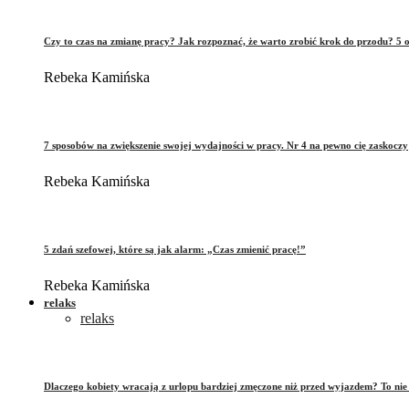
Czy to czas na zmianę pracy? Jak rozpoznać, że warto zrobić krok do przodu? 5 o
Rebeka Kamińska
7 sposobów na zwiększenie swojej wydajności w pracy. Nr 4 na pewno cię zaskoczy
Rebeka Kamińska
5 zdań szefowej, które są jak alarm: „Czas zmienić pracę!”
Rebeka Kamińska
relaks
relaks
Dlaczego kobiety wracają z urlopu bardziej zmęczone niż przed wyjazdem? To ni