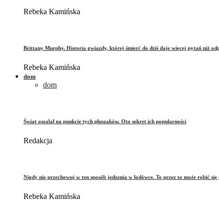
Rebeka Kamińska
Brittany Murphy. Historia gwiazdy, której śmierć do dziś daje więcej pytań niż od
Rebeka Kamińska
dom
dom
Świat oszalał na punkcie tych pluszaków. Oto sekret ich popularności
Redakcja
Nigdy nie przechowuj w ten sposób jedzenia w lodówce. To przez to może robić się 
Rebeka Kamińska