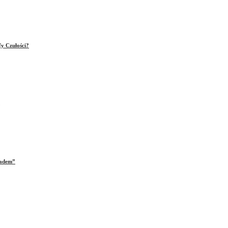
fy Czułości?
iadem”