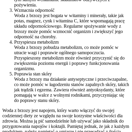
pożywienia.
Wzmacnia odporność
Woda z brzozy jest bogata w witaminy i minerały, takie jak
potas, magnez, cynk i witamina C, które wspomagają pracę
układu odpornościowego. Regularne spożywanie wody z
brzozy może pomóc wzmocnić organizm i zwiększyć jego
odporność na choroby.
Przyspiesza metabolizm
Woda z brzozy pobudza metabolizm, co może pomóc w
utracie wagi i poprawie ogólnego samopoczucia.
Przyspieszony metabolizm może również przyczynić się do
zwiększenia poziomu energii i poprawy funkcjonowania
organizmu.
Poprawia stan skóry
Woda z brzozy ma działanie antyseptyczne i przeciwzapalne,
co może pomóc w łagodzeniu stanów zapalnych skóry, takich
jak trądzik i egzema. Zawiera również antyoksydanty, które
pomagają w walce z wolnymi rodnikami, przyczyniając się
do poprawy stanu skóry.
Woda z brzozy jest napojem, który warto włączyć do swojej
codziennej diety ze względu na swoje korzystne właściwości dla
zdrowia. Można ją pić samodzielnie lub używać jako składnik do
przygotowania napojów i koktajli. Pamiętaj jednak, że jak z każdym
produktem, należy pamiętać o umiarze i nie przesadzać z ilością