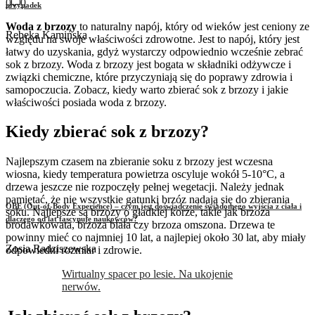
0
0
przypadek
Woda z brzozy
to naturalny napój, który od wieków jest ceniony ze
Rebeka Kamińska
względu na swoje właściwości zdrowotne. Jest to napój, który jest
łatwy do uzyskania, gdyż wystarczy odpowiednio wcześnie zebrać
sok z brzozy. Woda z brzozy jest bogata w składniki odżywcze i
związki chemiczne, które przyczyniają się do poprawy zdrowia i
samopoczucia. Zobacz, kiedy warto zbierać sok z brzozy i jakie
właściwości posiada woda z brzozy.
Kiedy zbierać sok z brzozy?
Najlepszym czasem na zbieranie soku z brzozy jest wczesna
wiosna, kiedy temperatura powietrza oscyluje wokół 5-10°C, a
drzewa jeszcze nie rozpoczęły pełnej wegetacji. Należy jednak
pamiętać, że nie wszystkie gatunki brzóz nadają się do zbierania
OBE (Out-of-Body Experience) – czym jest doświadczenie świadomego wyjścia z ciała i
soku. Najlepsze są brzozy o gładkiej korze, takie jak brzoza
dlaczego od lat fascynuje naukowców?
brodawkowata, brzoza biała czy brzoza omszona. Drzewa te
powinny mieć co najmniej 10 lat, a najlepiej około 30 lat, aby miały
Zosia Radziszewska
odpowiedni rozmiar i zdrowie.
Wirtualny spacer po lesie. Na ukojenie
nerwów.