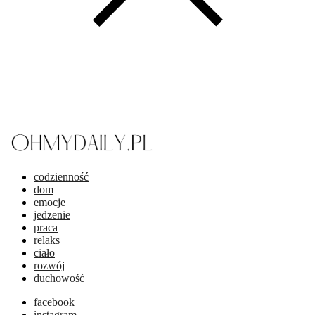
codzienność
dom
emocje
jedzenie
praca
relaks
ciało
rozwój
duchowość
facebook
instagram