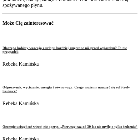
spożywanego płynu.
Może Cię zainteresować
Dlaczego kobiety wracają z urlopu bardziej zmęczone niż przed wyjazdem? To nie
przypadek
Rebeka Kamińska
Odpoczynek, wyciszenie, energia i równowaga. Czego możemy nauczyć się od Strefy
Czułości?
Rebeka Kamińska
Ozempic uciszył coś więcej niż apetyt. „Pierwszy raz od 30 lat nie myślę o tylko jedzeniu”
Rebeka Kamińska