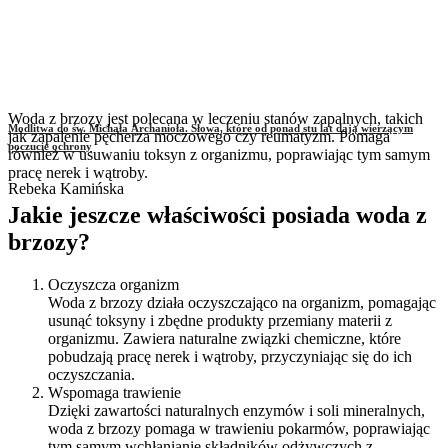
Woda z brzozy jest polecana w leczeniu stanów zapalnych, takich
Modlitwa do św. Michała Archanioła. Słowa, które od ponad stu lat dają wierzącym
jak zapalenie pęcherza moczowego czy reumatyzm. Pomaga
poczucie ochrony
również w usuwaniu toksyn z organizmu, poprawiając tym samym
pracę nerek i wątroby.
Rebeka Kamińska
Jakie jeszcze właściwości posiada woda z
brzozy?
Oczyszcza organizm
Woda z brzozy działa oczyszczająco na organizm, pomagając
usunąć toksyny i zbędne produkty przemiany materii z
organizmu. Zawiera naturalne związki chemiczne, które
pobudzają pracę nerek i wątroby, przyczyniając się do ich
oczyszczania.
Wspomaga trawienie
Dzięki zawartości naturalnych enzymów i soli mineralnych,
woda z brzozy pomaga w trawieniu pokarmów, poprawiając
tym samym wchłanianie składników odżywczych z