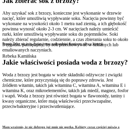
Jak zbierać sok z brzozy?
Aby uzyskać sok z brzozy, konieczne jest wykonanie w drzewie
nacięć, które umożliwią wypływanie soku. Nacięcia powinny być
wykonane na wysokości około 1 metra nad ziemią, a ich głębokość
powinna wynosić około 2-3 cm. W nacięciach należy umieścić
rurki, które umożliwią wypływanie soku do pojemników. Soki
należy zbierać regularnie, codziennie, a czas zbierania soku to około
Bonnie Tyler nie żyje. Świat żegna najbardziej ikoniczny głos w historii
3 tygodni. pamiętajmy, by sok przechowywać w szklanych lub
emaliowanych naczyniach.
Rebeka Kamińska
Jakie właściwości posiada woda z brzozy?
Woda z brzozy jest bogata w wiele składniki odżywcze i związki
chemiczne, które przyczyniają się do poprawy zdrowia. Jest
źródłem witamin, takich jak witamina C, witamina A, witamina E i
witamina K, oraz mikroelementów, takich jak miedź, magnez, fosfor
i wapń. Woda z brzozy jest również bogata w flawonoidy, taniny i
kwasy organiczne, które mają właściwości przeciwzapalne,
przeciwbakteryjne i przeciwutleniające.
Mam wrażenie, że nic dobrego już mnie nie spotka. Kobiety coraz częściej mówią o