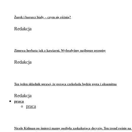
Żurek i barszcz biały – czym się różnią?
Redakcja
Zimowa herbata jak z kawiarni. Wybrałyśmy najlepsze przepisy
Redakcja
Ten jeden składnik sprawi, że gorąca czekolada będzie gęsta i aksamitna
Redakcja
praca
praca
Nicole Kidman po śmierci mamy podjęła zaskakującą decyzję. Ten trend rośnie na 