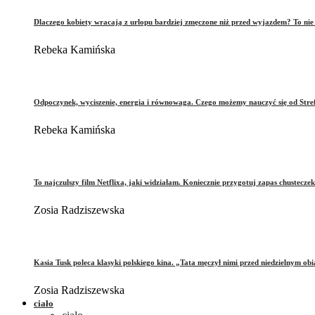
Dlaczego kobiety wracają z urlopu bardziej zmęczone niż przed wyjazdem? To ni
Rebeka Kamińska
Odpoczynek, wyciszenie, energia i równowaga. Czego możemy nauczyć się od Stre
Rebeka Kamińska
To najczulszy film Netflixa, jaki widziałam. Koniecznie przygotuj zapas chusteczek
Zosia Radziszewska
Kasia Tusk poleca klasyki polskiego kina. „Tata męczył nimi przed niedzielnym ob
Zosia Radziszewska
ciało