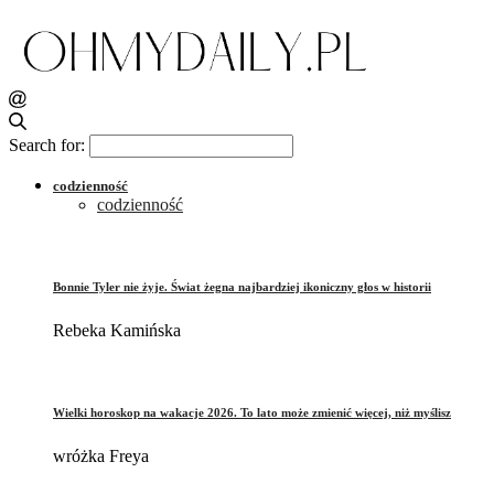
Search for:
codzienność
codzienność
Bonnie Tyler nie żyje. Świat żegna najbardziej ikoniczny głos w historii
Rebeka Kamińska
Wielki horoskop na wakacje 2026. To lato może zmienić więcej, niż myślisz
wróżka Freya