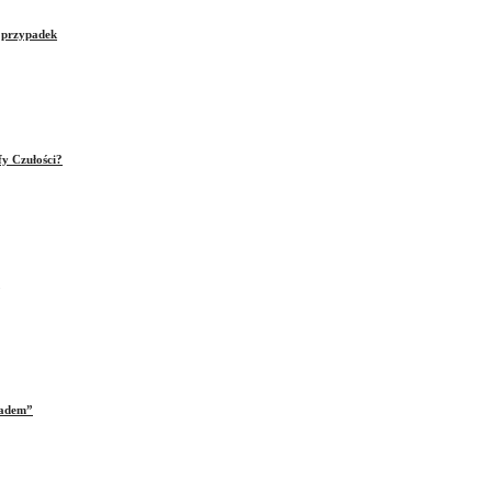
e przypadek
fy Czułości?
iadem”