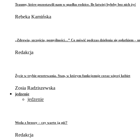
Traumy, które pozostawili nam w spadku rodzice. Ile łatwiej byłoby bez nich żyć
Rebeka Kamińska
„Zdrowia, szczęścia, pomyślności…” Co mówić podczas dzielenia się opłatkiem – 
Redakcja
Życie w trybie przetrwania. Stan, w którym funkcjonuje coraz więcej kobiet
Zosia Radziszewska
jedzenie
jedzenie
Woda z brzozy – czy warto ją pić?
Redakcja