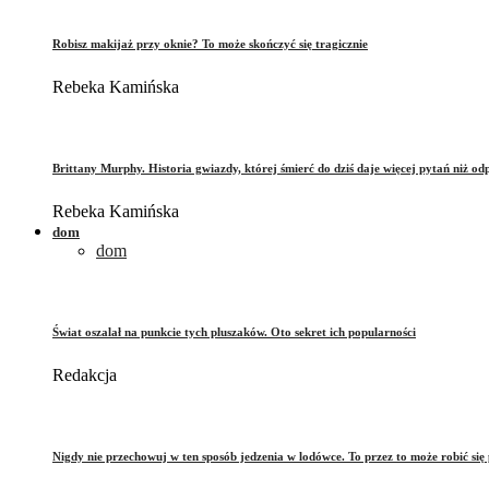
Robisz makijaż przy oknie? To może skończyć się tragicznie
Rebeka Kamińska
Brittany Murphy. Historia gwiazdy, której śmierć do dziś daje więcej pytań niż od
Rebeka Kamińska
dom
dom
Świat oszalał na punkcie tych pluszaków. Oto sekret ich popularności
Redakcja
Nigdy nie przechowuj w ten sposób jedzenia w lodówce. To przez to może robić się 