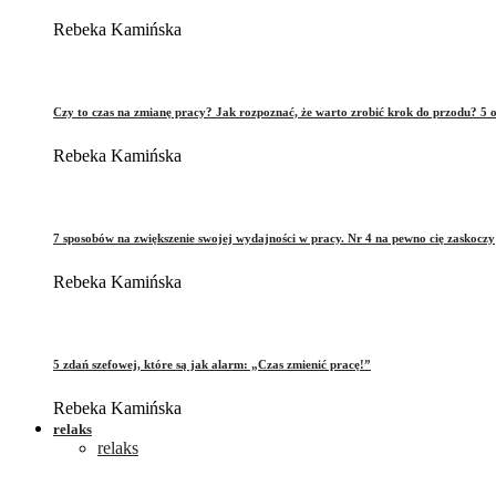
Rebeka Kamińska
Czy to czas na zmianę pracy? Jak rozpoznać, że warto zrobić krok do przodu? 5 o
Rebeka Kamińska
7 sposobów na zwiększenie swojej wydajności w pracy. Nr 4 na pewno cię zaskoczy
Rebeka Kamińska
5 zdań szefowej, które są jak alarm: „Czas zmienić pracę!”
Rebeka Kamińska
relaks
relaks