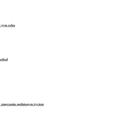
w tym roku
sadzał
o zmęczeniu spełnionym życiem