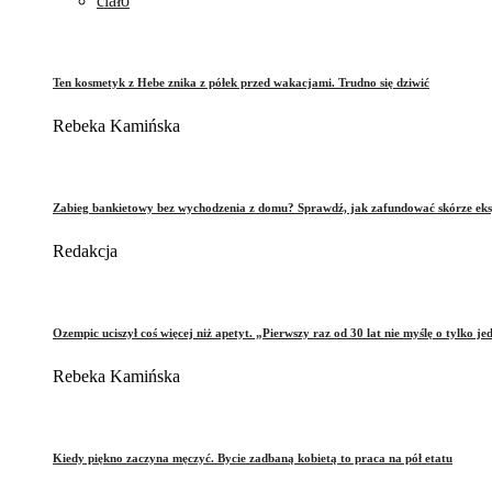
ciało
Ten kosmetyk z Hebe znika z półek przed wakacjami. Trudno się dziwić
Rebeka Kamińska
Zabieg bankietowy bez wychodzenia z domu? Sprawdź, jak zafundować skórze eks
Redakcja
Ozempic uciszył coś więcej niż apetyt. „Pierwszy raz od 30 lat nie myślę o tylko je
Rebeka Kamińska
Kiedy piękno zaczyna męczyć. Bycie zadbaną kobietą to praca na pół etatu