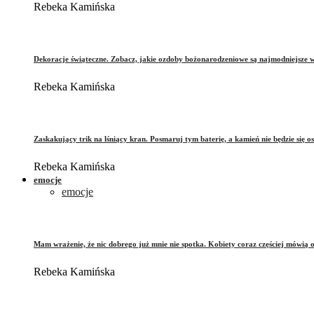
Rebeka Kamińska
Dekoracje świąteczne. Zobacz, jakie ozdoby bożonarodzeniowe są najmodniejsze 
Rebeka Kamińska
Zaskakujący trik na lśniący kran. Posmaruj tym baterię, a kamień nie będzie się o
Rebeka Kamińska
emocje
emocje
Mam wrażenie, że nic dobrego już mnie nie spotka. Kobiety coraz częściej mówią 
Rebeka Kamińska