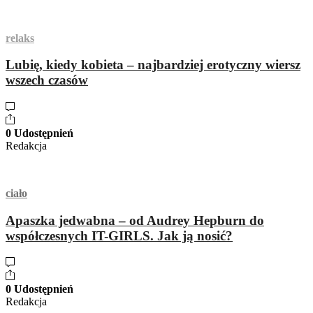
relaks
Lubię, kiedy kobieta – najbardziej erotyczny wiersz
wszech czasów
0 Udostępnień
Redakcja
ciało
Apaszka jedwabna – od Audrey Hepburn do
współczesnych IT-GIRLS. Jak ją nosić?
0 Udostępnień
Redakcja