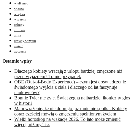
wielkanoc
wiosna
wnętrza
wsparcie
zakupy
zdrowie
zima
zmiany w życiu
śmierć
życzenia
Ostatnie wpisy
Dlaczego kobiety wracają z urlopu bardziej zmęczone niż
przed wyjazdem? To nie przypadek
OBE (Out-of-Body Experience) – czym jest doświadczenie
świadomego wyjścia z ciała i dlaczego od lat fascynuje
naukowców?
Bonnie Tyler nie żyje. Świat żegna najbardziej ikoniczny głos
w historii
Mam wrażenie, że nic dobrego już mnie nie spotka. Kobiety
coraz częściej mówią o zmęczeniu spełnionym życiem
Wielki horoskop na wakacje 2026. To lato może zmienić
więcej, niż myślisz