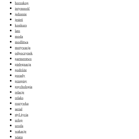
horoskop
intymność
jedzenie
jesień
konkurs
lato
moda
modlitwa
motywacja
odpoczynek
partnerstwo
pielęgnacja
podróże
porady
przepisy
psychologia
relacje
relaks
rozrywka
serial
styl życia
urlop
uroda
wakacje
wiara