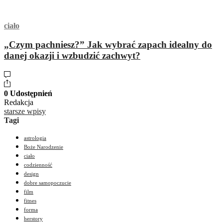
ciało
„Czym pachniesz?” Jak wybrać zapach idealny do
danej okazji i wzbudzić zachwyt?
0 Udostępnień
Redakcja
starsze wpisy
Tagi
astrologia
Boże Narodzenie
ciało
codzienność
design
dobre samopoczucie
film
fitnes
forma
herstory