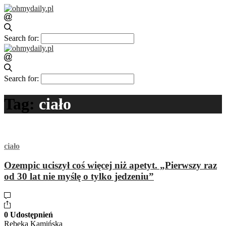
Search for:
Search for:
Tag:
ciało
ciało
Ozempic uciszył coś więcej niż apetyt. „Pierwszy raz
od 30 lat nie myślę o tylko jedzeniu”
0 Udostępnień
Rebeka Kamińska