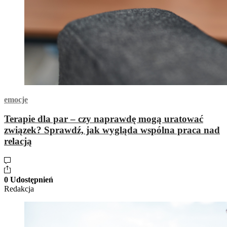
emocje
Terapie dla par – czy naprawdę mogą uratować
związek? Sprawdź, jak wygląda wspólna praca nad
relacją
0 Udostępnień
Redakcja