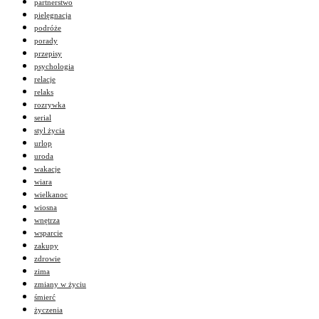
partnerstwo
pielęgnacja
podróże
porady
przepisy
psychologia
relacje
relaks
rozrywka
serial
styl życia
urlop
uroda
wakacje
wiara
wielkanoc
wiosna
wnętrza
wsparcie
zakupy
zdrowie
zima
zmiany w życiu
śmierć
życzenia