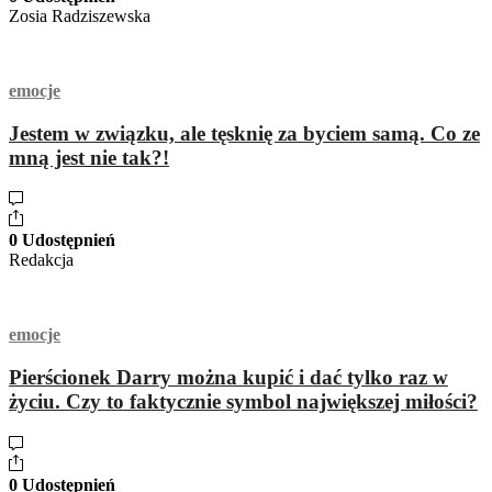
Zosia Radziszewska
emocje
Jestem w związku, ale tęsknię za byciem samą. Co ze
mną jest nie tak?!
0 Udostępnień
Redakcja
emocje
Pierścionek Darry można kupić i dać tylko raz w
życiu. Czy to faktycznie symbol największej miłości?
0 Udostępnień