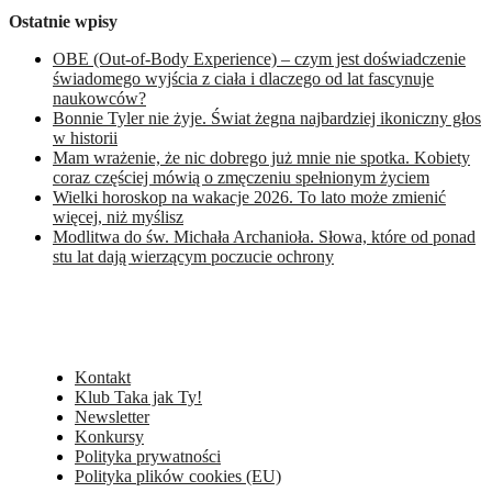
Ostatnie wpisy
OBE (Out-of-Body Experience) – czym jest doświadczenie
świadomego wyjścia z ciała i dlaczego od lat fascynuje
naukowców?
Bonnie Tyler nie żyje. Świat żegna najbardziej ikoniczny głos
w historii
Mam wrażenie, że nic dobrego już mnie nie spotka. Kobiety
coraz częściej mówią o zmęczeniu spełnionym życiem
Wielki horoskop na wakacje 2026. To lato może zmienić
więcej, niż myślisz
Modlitwa do św. Michała Archanioła. Słowa, które od ponad
stu lat dają wierzącym poczucie ochrony
Kontakt
Klub Taka jak Ty!
Newsletter
Konkursy
Polityka prywatności
Polityka plików cookies (EU)