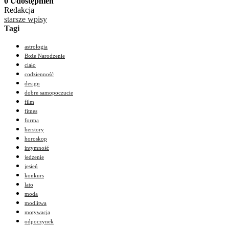
0 Udostępnień
Redakcja
starsze wpisy
Tagi
astrologia
Boże Narodzenie
ciało
codzienność
design
dobre samopoczucie
film
fitnes
forma
herstory
horoskop
intymność
jedzenie
jesień
konkurs
lato
moda
modlitwa
motywacja
odpoczynek