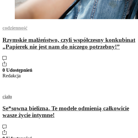
codzienność
Rzymskie małżeństwo, czyli współczesny konkubinat
„Papierek nie jest nam do niczego potrzebny!”
0 Udostępnień
Redakcja
ciało
Se*sowna bielizna. Te modele odmienią całkowicie
wasze życie intymne!