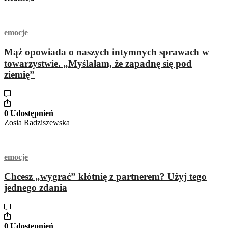
emocje
Mąż opowiada o naszych intymnych sprawach w
towarzystwie. „Myślałam, że zapadnę się pod
ziemię”
0 Udostępnień
Zosia Radziszewska
emocje
Chcesz „wygrać” kłótnię z partnerem? Użyj tego
jednego zdania
0 Udostępnień