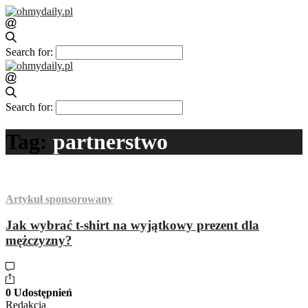
Search for:
Search for:
Tag:
partnerstwo
Artykuł sponsorowany
Jak wybrać t-shirt na wyjątkowy prezent dla
mężczyzny?
0 Udostępnień
Redakcja