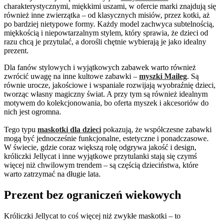
charakterystycznymi, miękkimi uszami, w ofercie marki znajdują się
również inne zwierzątka – od klasycznych misiów, przez kotki, aż
po bardziej nietypowe formy. Każdy model zachwyca subtelnością,
miękkością i niepowtarzalnym stylem, który sprawia, że dzieci od
razu chcą je przytulać, a dorośli chętnie wybierają je jako idealny
prezent.
Dla fanów stylowych i wyjątkowych zabawek warto również
zwrócić uwagę na inne kultowe zabawki –
myszki Maileg
. Są
równie urocze, jakościowe i wspaniale rozwijają wyobraźnię dzieci,
tworząc własny magiczny świat. A przy tym są również idealnym
motywem do kolekcjonowania, bo oferta myszek i akcesoriów do
nich jest ogromna.
Tego typu
maskotki dla dzieci
pokazują, że współczesne zabawki
mogą być jednocześnie funkcjonalne, estetyczne i ponadczasowe.
W świecie, gdzie coraz większą rolę odgrywa jakość i design,
króliczki Jellycat i inne wyjątkowe przytulanki stają się czymś
więcej niż chwilowym trendem – są częścią dzieciństwa, które
warto zatrzymać na długie lata.
Prezent bez ograniczeń wiekowych
Króliczki Jellycat to coś więcej niż zwykłe maskotki – to