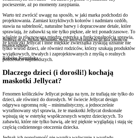
pocieszenie, aż po momenty zasypiania.
Warto też zwrócić uwagę na sposób, w jaki marka podchodzi do
projektowania. Zamiast krzykliwych kolorów i nadmiaru ozdób,
stawia na subtelność, naturalne barwy i dopracowane detale, które
sprawiają, że zabawki są nie tylko piękne, ale też ponadczasowe. To
właśnie ta równowaga między estetyką a funkcjonalnością sprawia,
Modlitwa do św. Michała Archanioła. Słowa, które od ponad stu lat dają wierzącym
że króliczki Jellycat i inne miękkie zwierzątka zyskują uznanie nie
poczucie ochrony
tylko wśród dzieci, ale również rodziców, którzy szukają produktów
wyjątkowych, trwałych i zaprojektowanych z myślą o realnych
Rebeka Kamińska
potrzebach najmłodszych.
Dlaczego dzieci (i dorośli!) kochają
maskotki Jellycat?
Fenomen króliczków Jellycat polega na tym, że trafiają nie tylko do
dzieci, ale również do dorosłych. W świecie Jellycat design
odgrywa ogromną rolę – minimalistyczny, a jednocześnie
wyrafinowany styl sprawia, że te maskotki Jellycat doskonale
wpisują się w estetykę współczesnych wnętrz dziecięcych. To
zabawki, które nie tylko bawią, ale też pięknie wyglądają i stają się
częścią codziennego otoczenia dziecka.
Jednak ich popularność nie wynika wyłącznie z wyglądu.