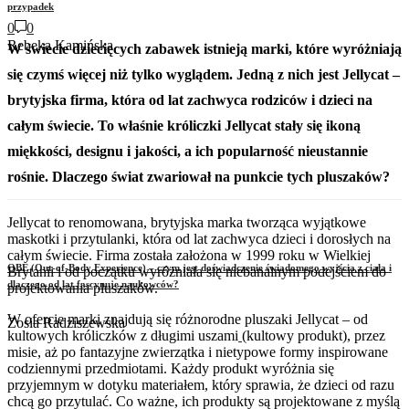
przypadek
0
0
Rebeka Kamińska
W świecie dziecięcych zabawek istnieją marki, które wyróżniają
się czymś więcej niż tylko wyglądem. Jedną z nich jest Jellycat –
brytyjska firma, która od lat zachwyca rodziców i dzieci na
całym świecie. To właśnie króliczki Jellycat stały się ikoną
miękkości, designu i jakości, a ich popularność nieustannie
rośnie. Dlaczego świat zwariował na punkcie tych pluszaków?
Jellycat to renomowana, brytyjska marka tworząca wyjątkowe
maskotki i przytulanki, która od lat zachwyca dzieci i dorosłych na
całym świecie. Firma została założona w 1999 roku w Wielkiej
OBE (Out-of-Body Experience) – czym jest doświadczenie świadomego wyjścia z ciała i
Brytanii i od początku wyróżniała się niebanalnym podejściem do
dlaczego od lat fascynuje naukowców?
projektowania pluszaków.
W ofercie marki znajdują się różnorodne pluszaki Jellycat – od
Zosia Radziszewska
kultowych króliczków z długimi uszami
(kultowy produkt), przez
misie, aż po fantazyjne zwierzątka i nietypowe formy inspirowane
codziennymi przedmiotami. Każdy produkt wyróżnia się
przyjemnym w dotyku materiałem, który sprawia, że dzieci od razu
chcą go przytulać. Co ważne, ich produkty są projektowane z myślą