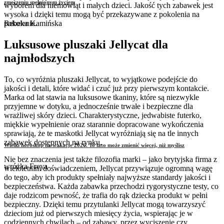
zmęczeniu spełnionym życiem
wyborem dla niemowląt i małych dzieci. Jakość tych zabawek jest
wysoka i dzięki temu mogą być przekazywane z pokolenia na
pokolenie.
Rebeka Kamińska
Luksusowe pluszaki Jellycat dla
najmłodszych
To, co wyróżnia pluszaki Jellycat, to wyjątkowe podejście do
jakości i detali, które widać i czuć już przy pierwszym kontakcie.
Marka od lat stawia na luksusowe tkaniny, które są niezwykle
przyjemne w dotyku, a jednocześnie trwałe i bezpieczne dla
wrażliwej skóry dzieci. Charakterystyczne, jedwabiste futerko,
miękkie wypełnienie oraz starannie dopracowane wykończenia
sprawiają, że te maskotki Jellycat wyróżniają się na tle innych
zabawek dostępnych na rynku.
Wielki horoskop na wakacje 2026. To lato może zmienić więcej, niż myślisz
Nie bez znaczenia jest także filozofia marki – jako brytyjska firma z
wróżka Freya
wieloletnim doświadczeniem, Jellycat przywiązuje ogromną wagę
do tego, aby ich produkty spełniały najwyższe standardy jakości i
bezpieczeństwa. Każda zabawka przechodzi rygorystyczne testy, co
daje rodzicom pewność, że trafia do rąk dziecka produkt w pełni
bezpieczny. Dzięki temu przytulanki Jellycat mogą towarzyszyć
dzieciom już od pierwszych miesięcy życia, wspierając je w
codziennych chwilach – od zabawy, przez wyciszenie czy