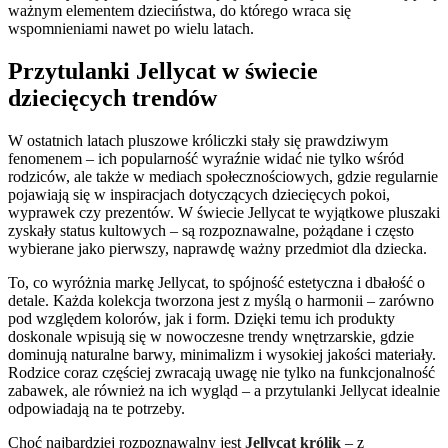
ważnym elementem dzieciństwa, do którego wraca się
wspomnieniami nawet po wielu latach.
Przytulanki Jellycat w świecie
dziecięcych trendów
W ostatnich latach pluszowe króliczki stały się prawdziwym
fenomenem – ich popularność wyraźnie widać nie tylko wśród
rodziców, ale także w mediach społecznościowych, gdzie regularnie
pojawiają się w inspiracjach dotyczących dziecięcych pokoi,
wyprawek czy prezentów. W świecie Jellycat te wyjątkowe pluszaki
zyskały status kultowych – są rozpoznawalne, pożądane i często
wybierane jako pierwszy, naprawdę ważny przedmiot dla dziecka.
To, co wyróżnia markę Jellycat, to spójność estetyczna i dbałość o
detale. Każda kolekcja tworzona jest z myślą o harmonii – zarówno
pod względem kolorów, jak i form. Dzięki temu ich produkty
doskonale wpisują się w nowoczesne trendy wnętrzarskie, gdzie
dominują naturalne barwy, minimalizm i wysokiej jakości materiały.
Rodzice coraz częściej zwracają uwagę nie tylko na funkcjonalność
zabawek, ale również na ich wygląd – a przytulanki Jellycat idealnie
odpowiadają na te potrzeby.
Choć najbardziej rozpoznawalny jest
Jellycat królik
– z