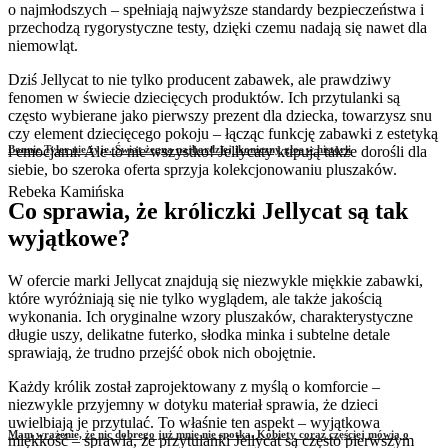
o najmłodszych – spełniają najwyższe standardy bezpieczeństwa i
przechodzą rygorystyczne testy, dzięki czemu nadają się nawet dla
niemowląt.
Dziś Jellycat to nie tylko producent zabawek, ale prawdziwy
fenomen w świecie dziecięcych produktów. Ich przytulanki są
często wybierane jako pierwszy prezent dla dziecka, towarzysz snu
czy element dziecięcego pokoju – łącząc funkcję zabawki z estetyką
i emocjami. Ale to nie wszystko! Jellycaty kupują także dorośli dla
Bonnie Tyler nie żyje. Świat żegna najbardziej ikoniczny głos w historii
siebie, bo szeroka oferta sprzyja kolekcjonowaniu pluszaków.
Rebeka Kamińska
Co sprawia, że króliczki Jellycat są tak
wyjątkowe?
W ofercie marki Jellycat znajdują się niezwykle miękkie zabawki,
które wyróżniają się nie tylko wyglądem, ale także jakością
wykonania. Ich oryginalne wzory pluszaków, charakterystyczne
długie uszy, delikatne futerko, słodka minka i subtelne detale
sprawiają, że trudno przejść obok nich obojętnie.
Każdy królik został zaprojektowany z myślą o komforcie –
niezwykle przyjemny w dotyku materiał sprawia, że dzieci
uwielbiają je przytulać. To właśnie ten aspekt – wyjątkowa
Mam wrażenie, że nic dobrego już mnie nie spotka. Kobiety coraz częściej mówią o
miękkość – sprawia, że przytulanki Jellycat są często pierwszym