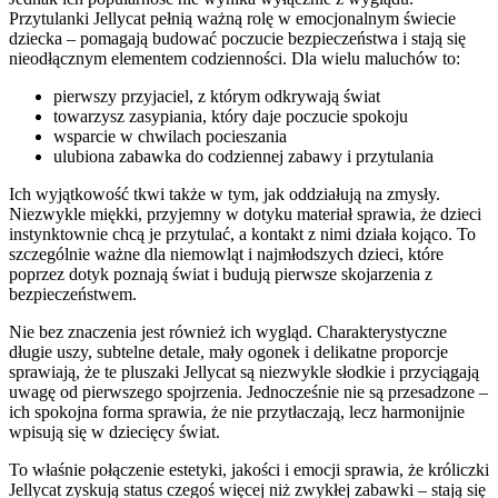
Przytulanki Jellycat pełnią ważną rolę w emocjonalnym świecie
dziecka – pomagają budować poczucie bezpieczeństwa i stają się
nieodłącznym elementem codzienności. Dla wielu maluchów to:
pierwszy przyjaciel, z którym odkrywają świat
towarzysz zasypiania, który daje poczucie spokoju
wsparcie w chwilach pocieszania
ulubiona zabawka do codziennej zabawy i przytulania
Ich wyjątkowość tkwi także w tym, jak oddziałują na zmysły.
Niezwykle miękki, przyjemny w dotyku materiał sprawia, że dzieci
instynktownie chcą je przytulać, a kontakt z nimi działa kojąco. To
szczególnie ważne dla niemowląt i najmłodszych dzieci, które
poprzez dotyk poznają świat i budują pierwsze skojarzenia z
bezpieczeństwem.
Nie bez znaczenia jest również ich wygląd. Charakterystyczne
długie uszy, subtelne detale, mały ogonek i delikatne proporcje
sprawiają, że te pluszaki Jellycat są niezwykle słodkie i przyciągają
uwagę od pierwszego spojrzenia. Jednocześnie nie są przesadzone –
ich spokojna forma sprawia, że nie przytłaczają, lecz harmonijnie
wpisują się w dziecięcy świat.
To właśnie połączenie estetyki, jakości i emocji sprawia, że króliczki
Jellycat zyskują status czegoś więcej niż zwykłej zabawki – stają się