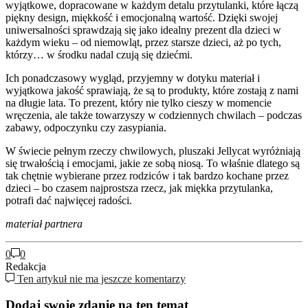
wyjątkowe, dopracowane w każdym detalu przytulanki, które łączą
piękny design, miękkość i emocjonalną wartość. Dzięki swojej
uniwersalności sprawdzają się jako idealny prezent dla dzieci w
każdym wieku – od niemowląt, przez starsze dzieci, aż po tych,
którzy… w środku nadal czują się dziećmi.
Ich ponadczasowy wygląd, przyjemny w dotyku materiał i
wyjątkowa jakość sprawiają, że są to produkty, które zostają z nami
na długie lata. To prezent, który nie tylko cieszy w momencie
wręczenia, ale także towarzyszy w codziennych chwilach – podczas
zabawy, odpoczynku czy zasypiania.
W świecie pełnym rzeczy chwilowych, pluszaki Jellycat wyróżniają
się trwałością i emocjami, jakie ze sobą niosą. To właśnie dlatego są
tak chętnie wybierane przez rodziców i tak bardzo kochane przez
dzieci – bo czasem najprostsza rzecz, jak miękka przytulanka,
potrafi dać najwięcej radości.
materiał partnera
0
0
Redakcja
Ten artykuł nie ma jeszcze komentarzy
Dodaj swoje zdanie na ten temat