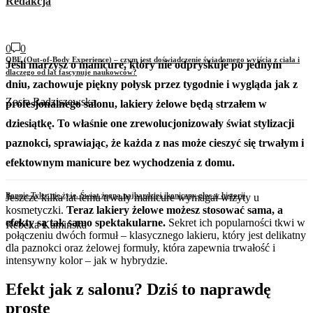
Redakcja
0
0
OBE (Out-of-Body Experience) – czym jest doświadczenie świadomego wyjścia z ciała i
Jeśli marzysz o manicure, który nie odpryskuje po jednym
dlaczego od lat fascynuje naukowców?
dniu, zachowuje piękny połysk przez tygodnie i wygląda jak z
Zosia Radziszewska
profesjonalnego salonu, lakiery żelowe będą strzałem w
dziesiątkę. To właśnie one zrewolucjonizowały świat stylizacji
paznokci, sprawiając, że każda z nas może cieszyć się trwałym i
efektownym manicure bez wychodzenia z domu.
Bonnie Tyler nie żyje. Świat żegna najbardziej ikoniczny głos w historii
Jeszcze kilka lat temu trwały manicure wymagał wizyty u
kosmetyczki.
Teraz lakiery żelowe możesz stosować sama, a
efekty są tak samo spektakularne.
Sekret ich popularności tkwi w
Rebeka Kamińska
połączeniu dwóch formuł – klasycznego lakieru, który jest delikatny
dla paznokci oraz żelowej formuły, która zapewnia trwałość i
intensywny kolor – jak w hybrydzie.
Efekt jak z salonu? Dziś to naprawdę
proste