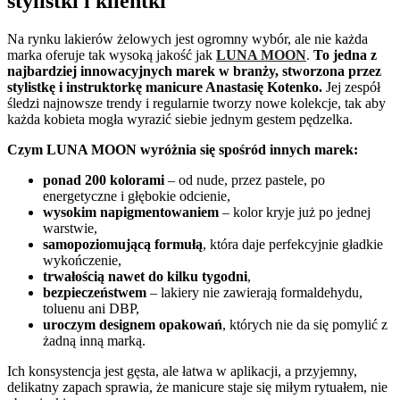
stylistki i klientki
Na rynku lakierów żelowych jest ogromny wybór, ale nie każda
marka oferuje tak wysoką jakość jak
LUNA MOON
.
To jedna z
najbardziej innowacyjnych marek w branży, stworzona przez
stylistkę i instruktorkę manicure Anastasię Kotenko.
Jej zespół
śledzi najnowsze trendy i regularnie tworzy nowe kolekcje, tak aby
każda kobieta mogła wyrazić siebie jednym gestem pędzelka.
Czym LUNA MOON wyróżnia się spośród innych marek:
ponad 200 kolorami
– od nude, przez pastele, po
energetyczne i głębokie odcienie,
wysokim napigmentowaniem
– kolor kryje już po jednej
warstwie,
samopoziomującą formułą
, która daje perfekcyjnie gładkie
wykończenie,
trwałością nawet do kilku tygodni
,
bezpieczeństwem
– lakiery nie zawierają formaldehydu,
toluenu ani DBP,
uroczym designem opakowań
, których nie da się pomylić z
żadną inną marką.
Ich konsystencja jest gęsta, ale łatwa w aplikacji, a przyjemny,
delikatny zapach sprawia, że manicure staje się miłym rytuałem, nie