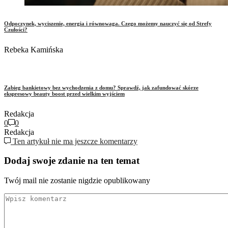
Odpoczynek, wyciszenie, energia i równowaga. Czego możemy nauczyć się od Strefy
Czułości?
Rebeka Kamińska
Zabieg bankietowy bez wychodzenia z domu? Sprawdź, jak zafundować skórze
ekspresowy beauty boost przed wielkim wyjściem
Redakcja
0
0
Redakcja
Ten artykuł nie ma jeszcze komentarzy
Dodaj swoje zdanie na ten temat
Twój mail nie zostanie nigdzie opublikowany