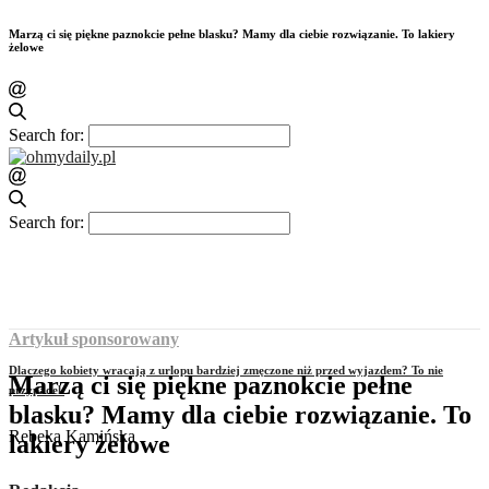
Marzą ci się piękne paznokcie pełne blasku? Mamy dla ciebie rozwiązanie. To lakiery
żelowe
Search for:
Search for:
Artykuł sponsorowany
Dlaczego kobiety wracają z urlopu bardziej zmęczone niż przed wyjazdem? To nie
Marzą ci się piękne paznokcie pełne
przypadek
blasku? Mamy dla ciebie rozwiązanie. To
Rebeka Kamińska
lakiery żelowe