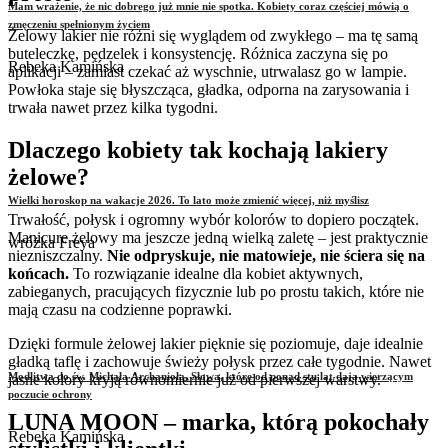
Mam wrażenie, że nic dobrego już mnie nie spotka. Kobiety coraz częściej mówią o
zmęczeniu spełnionym życiem
Żelowy lakier nie różni się wyglądem od zwykłego – ma tę samą
buteleczkę, pędzelek i konsystencję. Różnica zaczyna się po
Rebeka Kamińska
aplikacji – zamiast czekać aż wyschnie, utrwalasz go w lampie.
Powłoka staje się błyszcząca, gładka, odporna na zarysowania i
trwała nawet przez kilka tygodni.
Dlaczego kobiety tak kochają lakiery
żelowe?
Wielki horoskop na wakacje 2026. To lato może zmienić więcej, niż myślisz
Trwałość, połysk i ogromny wybór kolorów to dopiero początek.
Manicure żelowy ma jeszcze jedną wielką zaletę – jest praktycznie
wróżka Freya
niezniszczalny.
Nie odpryskuje, nie matowieje, nie ściera się na
końcach.
To rozwiązanie idealne dla kobiet aktywnych,
zabieganych, pracujących fizycznie lub po prostu takich, które nie
mają czasu na codzienne poprawki.
Dzięki formule żelowej lakier pięknie się poziomuje, daje idealnie
gładką taflę i zachowuje świeży połysk przez całe tygodnie. Nawet
Modlitwa do św. Michała Archanioła. Słowa, które od ponad stu lat dają wierzącym
jasne kolory kryją równomiernie już od pierwszej warstwy.
poczucie ochrony
LUNA MOON – marka, którą pokochały
Rebeka Kamińska