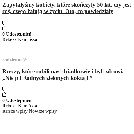
Zapytałyśmy kobiety, które skończyły 50 lat, czy jest
coś, czego żałują w życiu. Oto, co powiedziały
0 Udostępnień
Rebeka Kamińska
codzienność
Rzeczy, które robili nasi dziadkowie i byli zdrowi.
„Nie pili żadnych zielonych koktajli”
0 Udostępnień
Rebeka Kamińska
starsze wpisy
Nowsze wpisy