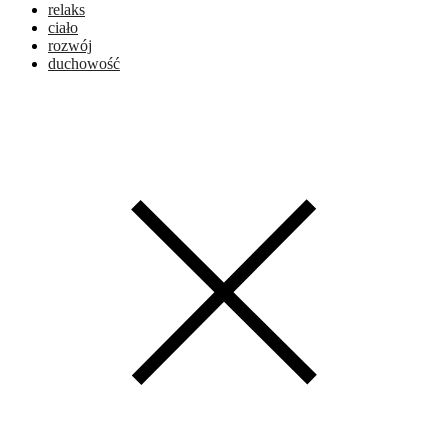
relaks
ciało
rozwój
duchowość