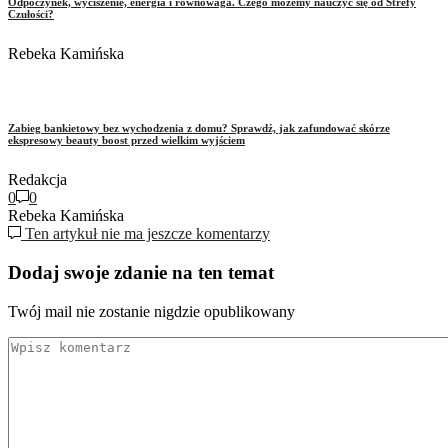
Odpoczynek, wyciszenie, energia i równowaga. Czego możemy nauczyć się od Strefy
Czułości?
Rebeka Kamińska
Zabieg bankietowy bez wychodzenia z domu? Sprawdź, jak zafundować skórze
ekspresowy beauty boost przed wielkim wyjściem
Redakcja
0
0
Rebeka Kamińska
Ten artykuł nie ma jeszcze komentarzy
Dodaj swoje zdanie na ten temat
Twój mail nie zostanie nigdzie opublikowany