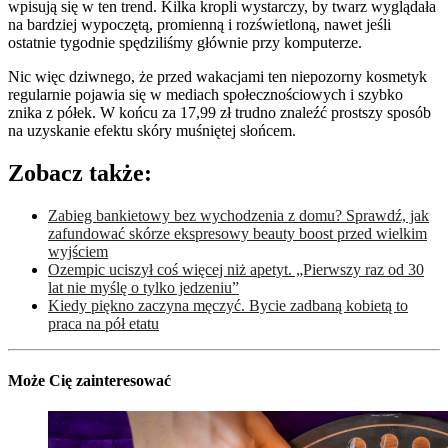
wpisują się w ten trend. Kilka kropli wystarczy, by twarz wyglądała
na bardziej wypoczętą, promienną i rozświetloną, nawet jeśli
ostatnie tygodnie spędziliśmy głównie przy komputerze.
Nic więc dziwnego, że przed wakacjami ten niepozorny kosmetyk
regularnie pojawia się w mediach społecznościowych i szybko
znika z półek. W końcu za 17,99 zł trudno znaleźć prostszy sposób
na uzyskanie efektu skóry muśniętej słońcem.
Zobacz także:
Zabieg bankietowy bez wychodzenia z domu? Sprawdź, jak
zafundować skórze ekspresowy beauty boost przed wielkim
wyjściem
Ozempic uciszył coś więcej niż apetyt. „Pierwszy raz od 30
lat nie myślę o tylko jedzeniu”
Kiedy piękno zaczyna męczyć. Bycie zadbaną kobietą to
praca na pół etatu
Może Cię zainteresować