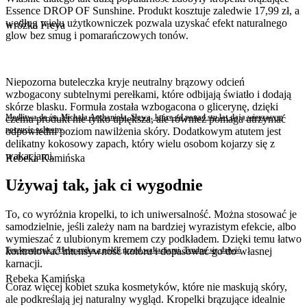
Essence DROP OF Sunshine. Produkt kosztuje zaledwie 17,99 zł, a
według wielu użytkowniczek pozwala uzyskać efekt naturalnego
wróżka Freya
glow bez smug i pomarańczowych tonów.
Niepozorna buteleczka kryje neutralny brązowy odcień
wzbogacony subtelnymi perełkami, które odbijają światło i dodają
skórze blasku. Formuła została wzbogacona o glicerynę, dzięki
Modlitwa do św. Michała Archanioła. Słowa, które od ponad stu lat dają wierzącym
czemu produkt nie tylko upiększa, ale również pomaga utrzymać
poczucie ochrony
odpowiedni poziom nawilżenia skóry. Dodatkowym atutem jest
delikatny kokosowy zapach, który wielu osobom kojarzy się z
wakacjami.
Rebeka Kamińska
Używaj tak, jak ci wygodnie
To, co wyróżnia kropelki, to ich uniwersalność. Można stosować je
samodzielnie, jeśli zależy nam na bardziej wyrazistym efekcie, albo
wymieszać z ulubionym kremem czy podkładem. Dzięki temu łatwo
kontrolować intensywność koloru i dopasować go do własnej
Ten kosmetyk z Hebe znika z półek przed wakacjami. Trudno się dziwić
karnacji.
Rebeka Kamińska
Coraz więcej kobiet szuka kosmetyków, które nie maskują skóry,
ale podkreślają jej naturalny wygląd. Kropelki brązujące idealnie