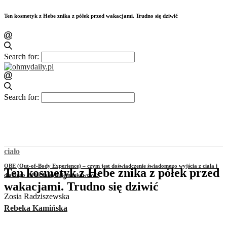
Ten kosmetyk z Hebe znika z półek przed wakacjami. Trudno się dziwić
Search for:
Search for:
ciało
OBE (Out-of-Body Experience) – czym jest doświadczenie świadomego wyjścia z ciała i
Ten kosmetyk z Hebe znika z półek przed
dlaczego od lat fascynuje naukowców?
wakacjami. Trudno się dziwić
Zosia Radziszewska
Rebeka Kamińska