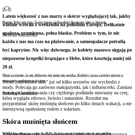
0
0
Latem większość z nas marzy o skórze wyglądającej tak, jakby
Bonnie Tyler nie żyje. Świat żegna najbardziej ikoniczny głos w historii
właśnie wróciła z weekendu na południu Europy. Delikatnie
opalona, promienna, pełna blasku. Problem w tym, że nie
Rebeka Kamińska
każda z nas ma czas na plażowanie, a samoopalacze potrafią
być kapryśne. Nic więc dziwnego, że kobiety masowo sięgają po
niepozorne kropelki brązujące z Hebe, które kosztują mniej niż
20 zł.
Mam wrażenie, że nic dobrego już mnie nie spotka. Kobiety coraz częściej mówią o
zmęczeniu spełnionym życiem
Trend „sun-kissed skin” już od kilku sezonów nie wychodzi z
mody. Polecają go zarówno makijażystki, jak i influencerki. Zamiast
mocnego konturowania czy ciężkiego podkładu stawiamy na cerę,
Rebeka Kamińska
która wygląda zdrowo, świeżo i naturalnie. Rezultat ma
przypominać skórę muśniętą słońcem po kilku dniach wakacji, a nie
intensywną opaleniznę rodem z solarium.
Skóra muśnięta słońcem
Wielki horoskop na wakacje 2026. To lato może zmienić więcej, niż myślisz
Właśnie dlatego tak dużą popularność zdobyły kropelki brązujące