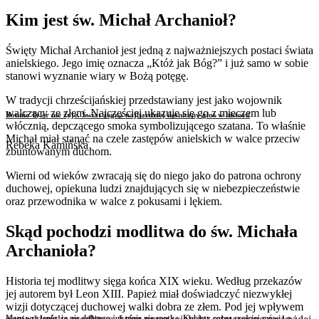
Kim jest św. Michał Archanioł?
Święty Michał Archanioł jest jedną z najważniejszych postaci świata
anielskiego. Jego imię oznacza „Któż jak Bóg?” i już samo w sobie
stanowi wyznanie wiary w Bożą potęgę.
W tradycji chrześcijańskiej przedstawiany jest jako wojownik
walczący ze złem. Najczęściej ukazuje się go z mieczem lub
Bonnie Tyler nie żyje. Świat żegna najbardziej ikoniczny głos w historii
włócznią, depczącego smoka symbolizującego szatana. To właśnie
Michał miał stanąć na czele zastępów anielskich w walce przeciw
Rebeka Kamińska
zbuntowanym duchom.
Wierni od wieków zwracają się do niego jako do patrona ochrony
duchowej, opiekuna ludzi znajdujących się w niebezpieczeństwie
oraz przewodnika w walce z pokusami i lękiem.
Skąd pochodzi modlitwa do św. Michała
Archanioła?
Historia tej modlitwy sięga końca XIX wieku. Według przekazów
jej autorem był Leon XIII. Papież miał doświadczyć niezwykłej
wizji dotyczącej duchowej walki dobra ze złem. Pod jej wpływem
Mam wrażenie, że nic dobrego już mnie nie spotka. Kobiety coraz częściej mówią o