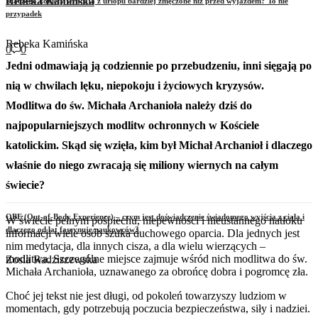
Rebeka Kamińska
Dlaczego kobiety wracają z urlopu bardziej zmęczone niż przed wyjazdem? To nie
przypadek
Rebeka Kamińska
0
0
Jedni odmawiają ją codziennie po przebudzeniu, inni sięgają po
nią w chwilach lęku, niepokoju i życiowych kryzysów.
Modlitwa do św. Michała Archanioła należy dziś do
najpopularniejszych modlitw ochronnych w Kościele
katolickim. Skąd się wzięła, kim był Michał Archanioł i dlaczego
właśnie do niego zwracają się miliony wiernych na całym
świecie?
OBE (Out-of-Body Experience) – czym jest doświadczenie świadomego wyjścia z ciała i
W świecie pełnym pośpiechu, niepewności i nieustannego natłoku
dlaczego od lat fascynuje naukowców?
informacji wiele osób szuka duchowego oparcia. Dla jednych jest
nim medytacja, dla innych cisza, a dla wielu wierzących –
modlitwa. Szczególne miejsce zajmuje wśród nich modlitwa do św.
Zosia Radziszewska
Michała Archanioła, uznawanego za obrońcę dobra i pogromcę zła.
Choć jej tekst nie jest długi, od pokoleń towarzyszy ludziom w
momentach, gdy potrzebują poczucia bezpieczeństwa, siły i nadziei.