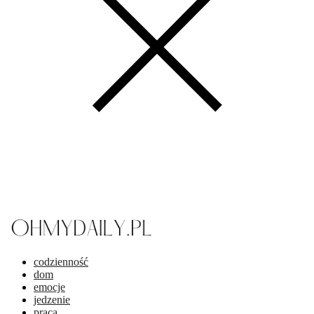
codzienność
dom
emocje
jedzenie
praca