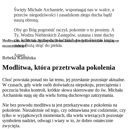
Święty Michale Archaniele, wspomagaj nas w walce, a
przeciw niegodziwości i zasadzkom złego ducha bądź
naszą obroną.
Oby go Bóg pogromić raczył, pokornie o to prosimy. A
Ty, Wodzu Niebieskich Zastępów, szatana i inne duchy
złe, które na zgubę dusz ludzkich po tym świecie krążą,
Modlitwa do św. Michała Archanioła. Słowa, które od ponad stu lat dają wierzącym
mocą Bożą strąć do piekła.
poczucie ochrony
Amen.
Rebeka Kamińska
Modlitwa, która przetrwała pokolenia
Choć powstała ponad sto lat temu, jej przesłanie pozostaje aktualne.
W czasach, gdy wiele osób doświadcza niepokoju, przeciążenia i
poczucia braku kontroli, krótkie słowa skierowane do św. Michała
Archanioła stają się dla wielu formą duchowego zatrzymania.
Nie bez powodu modlitwa ta jest przekazywana z pokolenia na
pokolenie. Niezależnie od tego, czy odmawiana jest codziennie, czy
tylko w wyjątkowych momentach, dla wielu wierzących pozostaje
symbolem nadziei, odwagi i wiary w to, że dobro ostatecznie
zwycięża.