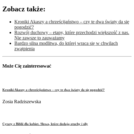
Zobacz także:
Kroniki Akaszy a chrześcijaństwo – czy te dwa światy da się
pogodzić?
Rozwój duchowy – etapy, które przechodzi większość z nas.
Nie zawsze to zauważamy
Bardzo silna modlitwa, do której wraca się w chwilach
zwątpienia
Może Cię zainteresować
Kroniki Akaszy a chrześcijaństwo – czy te dwa światy da się pogodzić?
Zosia Radziszewska
Cytaty z Biblii dla kobiet. Słowa, które dodają otuchy i siły