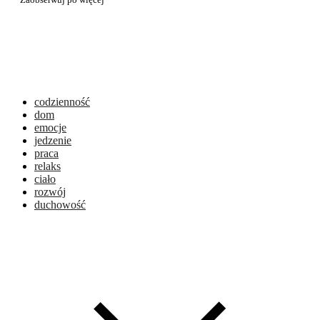
codzienność
dom
emocje
jedzenie
praca
relaks
ciało
rozwój
duchowość