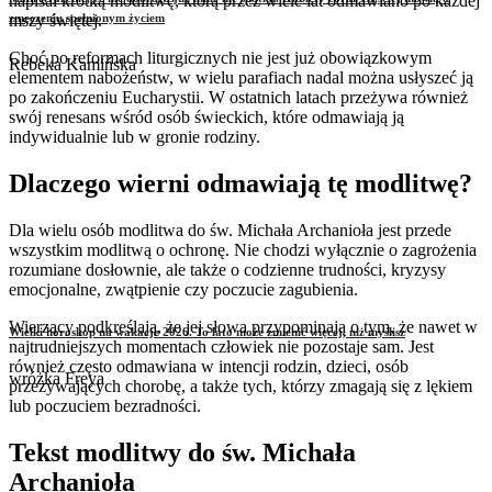
napisał krótką modlitwę, którą przez wiele lat odmawiano po każdej
mszy świętej.
zmęczeniu spełnionym życiem
Choć po reformach liturgicznych nie jest już obowiązkowym
Rebeka Kamińska
elementem nabożeństw, w wielu parafiach nadal można usłyszeć ją
po zakończeniu Eucharystii. W ostatnich latach przeżywa również
swój renesans wśród osób świeckich, które odmawiają ją
indywidualnie lub w gronie rodziny.
Dlaczego wierni odmawiają tę modlitwę?
Dla wielu osób modlitwa do św. Michała Archanioła jest przede
wszystkim modlitwą o ochronę. Nie chodzi wyłącznie o zagrożenia
rozumiane dosłownie, ale także o codzienne trudności, kryzysy
emocjonalne, zwątpienie czy poczucie zagubienia.
Wierzący podkreślają, że jej słowa przypominają o tym, że nawet w
Wielki horoskop na wakacje 2026. To lato może zmienić więcej, niż myślisz
najtrudniejszych momentach człowiek nie pozostaje sam. Jest
również często odmawiana w intencji rodzin, dzieci, osób
wróżka Freya
przeżywających chorobę, a także tych, którzy zmagają się z lękiem
lub poczuciem bezradności.
Tekst modlitwy do św. Michała
Archanioła