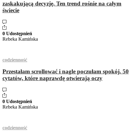
zaskakującą decyzję. Ten trend rośnie na całym
świecie
0 Udostępnień
Rebeka Kamińska
codzienność
Przestałam scrollować i nagle poczułam spokój. 50
cytatów, które naprawdę otwierają oczy
0 Udostępnień
Rebeka Kamińska
codzienność