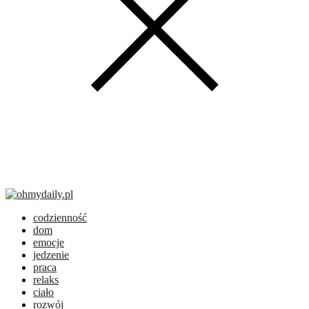
codzienność
dom
emocje
jedzenie
praca
relaks
ciało
rozwój