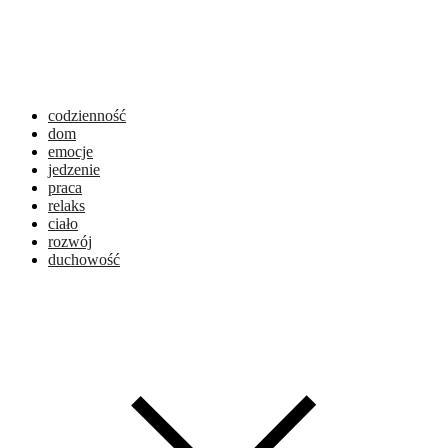
codzienność
dom
emocje
jedzenie
praca
relaks
ciało
rozwój
duchowość