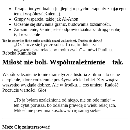
Terapia indywidualna (najlepiej u psychoterapeuty znającego
temat współuzależnienia).
Grupy wsparcia, takie jak Al-Anon.
Uczenie się stawiania granic, budowania tożsamości.
Zrozumienie, że nie jesteś odpowiedzialna za drugą osobę –
tylko za siebie.
Ten kosmetyk z Hebe znika z półek przed wakacjami. Trudno się dziwić
„Dziś uczę się być ze sobą. To najtrudniejsza i
najważniejsza relacja w moim życiu” – mówi Paulina.
Rebeka Kamińska
Miłość nie boli. Współuzależnienie – tak.
Współuzależnienie to nie dramatyczna historia z filmu – to ciche
cierpienie, które codziennie przeżywa wiele kobiet. Z zewnątrz
wszystko wygląda dobrze. Ale w środku… coś umiera. Radość.
Poczucie wartości. Głos.
„To ja byłam uzależniona od niego, nie on ode mnie” –
ten cytat porusza, bo odsłania prawdę o wielu relacjach.
Miłość nie powinna kosztować cię samej siebie.
Może Cię zainteresować