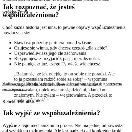
Jak rozpoznać, że jesteś
wróżka Freya
współuzależniona?
Choć każda historia jest inna, to pewne objawy współuzależnienia
powtarzają się:
Stawiasz potrzeby partnera ponad własne.
Czujesz się winna, gdy chcesz czegoś „dla siebie”.
Usprawiedliwiasz jego złe zachowania.
Rezygnujesz z przyjaciół, pasji, niezależności.
Nie pamiętasz już, czego Ty właściwie chcesz.
„Bałam się, że jak odejdę, to on sobie nie poradzi. Ale
to ja przestałam radzić sobie ze sobą” – wspomina
Kinga, 46 lat. „Groził, że coś sobie zrobi. Ja
Modlitwa do św. Michała Archanioła. Słowa, które od ponad stu lat dają wierzącym
pracowałam, opiekowałam się dziećmi, kłamałam
poczucie ochrony
znajomym. Nie żyłam – wegetowałam. A przecież to
miała być miłość.”
Rebeka Kamińska
Jak wyjść ze współuzależnienia?
Wyjście z tego mechanizmu to proces. Nie ma jednej odpowiedzi
ani szybkiego uzdrowienia. Ale jest nadzieja – i konkretne kroki: