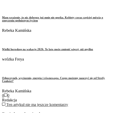
Mam wrażenie, że nic dobrego już mnie nie spotka. Kobiety coraz częściej mówią o
zmęczeniu spełnionym życiem
Rebeka Kamińska
Wielki horoskop na wakacje 2026. To lato może zmienić więcej, niż myślisz
wróżka Freya
Odpoczynek, wyciszenie, energia i równowaga. Czego możemy nauczyć się od Strefy
Czułości?
Rebeka Kamińska
0
0
Redakcja
Ten artykuł nie ma jeszcze komentarzy