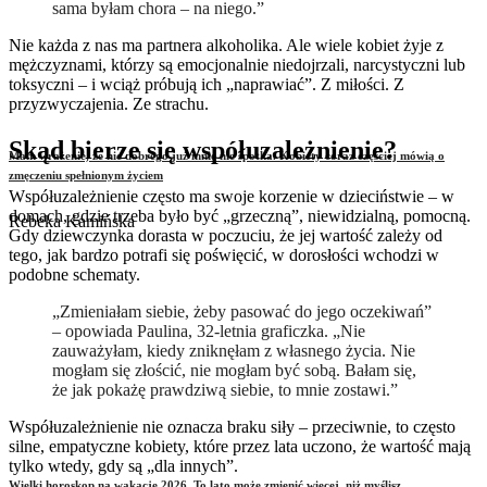
sama byłam chora – na niego.”
Nie każda z nas ma partnera alkoholika. Ale wiele kobiet żyje z
mężczyznami, którzy są emocjonalnie niedojrzali, narcystyczni lub
toksyczni – i wciąż próbują ich „naprawiać”. Z miłości. Z
przyzwyczajenia. Ze strachu.
Skąd bierze się współuzależnienie?
Mam wrażenie, że nic dobrego już mnie nie spotka. Kobiety coraz częściej mówią o
zmęczeniu spełnionym życiem
Współuzależnienie często ma swoje korzenie w dzieciństwie – w
domach, gdzie trzeba było być „grzeczną”, niewidzialną, pomocną.
Rebeka Kamińska
Gdy dziewczynka dorasta w poczuciu, że jej wartość zależy od
tego, jak bardzo potrafi się poświęcić, w dorosłości wchodzi w
podobne schematy.
„Zmieniałam siebie, żeby pasować do jego oczekiwań”
– opowiada Paulina, 32-letnia graficzka. „Nie
zauważyłam, kiedy zniknęłam z własnego życia. Nie
mogłam się złościć, nie mogłam być sobą. Bałam się,
że jak pokażę prawdziwą siebie, to mnie zostawi.”
Współuzależnienie nie oznacza braku siły – przeciwnie, to często
silne, empatyczne kobiety, które przez lata uczono, że wartość mają
tylko wtedy, gdy są „dla innych”.
Wielki horoskop na wakacje 2026. To lato może zmienić więcej, niż myślisz