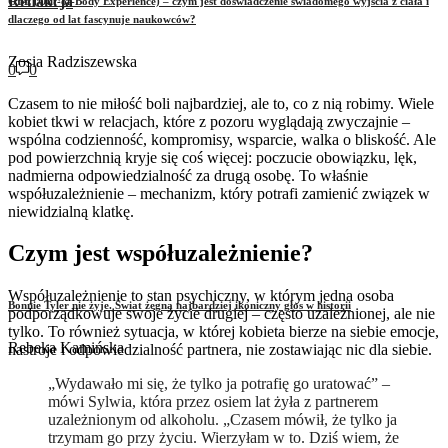
Redakcja
OBE (Out-of-Body Experience) – czym jest doświadczenie świadomego wyjścia z ciała i
dlaczego od lat fascynuje naukowców?
Zosia Radziszewska
0
0
Czasem to nie miłość boli najbardziej, ale to, co z nią robimy. Wiele
kobiet tkwi w relacjach, które z pozoru wyglądają zwyczajnie –
wspólna codzienność, kompromisy, wsparcie, walka o bliskość. Ale
pod powierzchnią kryje się coś więcej: poczucie obowiązku, lęk,
nadmierna odpowiedzialność za drugą osobę. To właśnie
współuzależnienie – mechanizm, który potrafi zamienić związek w
niewidzialną klatkę.
Czym jest współuzależnienie?
Współuzależnienie to stan psychiczny, w którym jedna osoba
Bonnie Tyler nie żyje. Świat żegna najbardziej ikoniczny głos w historii
podporządkowuje swoje życie drugiej – często uzależnionej, ale nie
tylko. To również sytuacja, w której kobieta bierze na siebie emocje,
Rebeka Kamińska
nastroje i odpowiedzialność partnera, nie zostawiając nic dla siebie.
„Wydawało mi się, że tylko ja potrafię go uratować” –
mówi Sylwia, która przez osiem lat żyła z partnerem
uzależnionym od alkoholu. „Czasem mówił, że tylko ja
trzymam go przy życiu. Wierzyłam w to. Dziś wiem, że