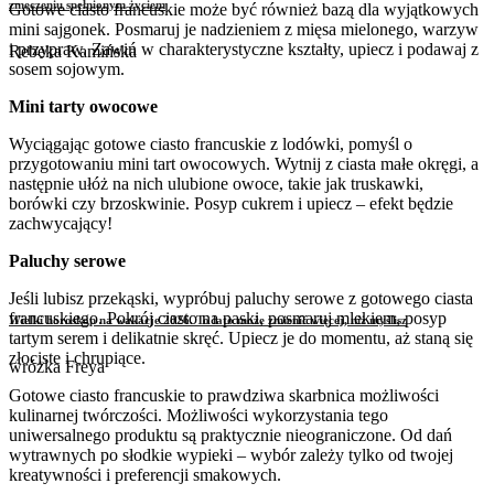
zmęczeniu spełnionym życiem
Gotowe ciasto francuskie może być również bazą dla wyjątkowych
mini sajgonek. Posmaruj je nadzieniem z mięsa mielonego, warzyw
i przypraw. Zawiń w charakterystyczne kształty, upiecz i podawaj z
Rebeka Kamińska
sosem sojowym.
Mini tarty owocowe
Wyciągając gotowe ciasto francuskie z lodówki, pomyśl o
przygotowaniu mini tart owocowych. Wytnij z ciasta małe okręgi, a
następnie ułóż na nich ulubione owoce, takie jak truskawki,
borówki czy brzoskwinie. Posyp cukrem i upiecz – efekt będzie
zachwycający!
Paluchy serowe
Jeśli lubisz przekąski, wypróbuj paluchy serowe z gotowego ciasta
francuskiego. Pokrój ciasto na paski, posmaruj mlekiem, posyp
Wielki horoskop na wakacje 2026. To lato może zmienić więcej, niż myślisz
tartym serem i delikatnie skręć. Upiecz je do momentu, aż staną się
złociste i chrupiące.
wróżka Freya
Gotowe ciasto francuskie to prawdziwa skarbnica możliwości
kulinarnej twórczości. Możliwości wykorzystania tego
uniwersalnego produktu są praktycznie nieograniczone. Od dań
wytrawnych po słodkie wypieki – wybór zależy tylko od twojej
kreatywności i preferencji smakowych.