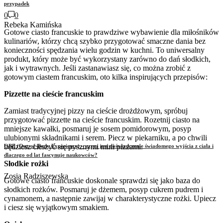
przypadek
0
0
Rebeka Kamińska
Gotowe ciasto francuskie to prawdziwe wybawienie dla miłośników
kulinariów, którzy chcą szybko przygotować smaczne dania bez
konieczności spędzania wielu godzin w kuchni. To uniwersalny
produkt, który może być wykorzystany zarówno do dań słodkich,
jak i wytrawnych. Jeśli zastanawiasz się, co można zrobić z
gotowym ciastem francuskim, oto kilka inspirujących przepisów:
Pizzette na cieście francuskim
Zamiast tradycyjnej pizzy na cieście drożdżowym, spróbuj
przygotować pizzette na cieście francuskim. Rozetnij ciasto na
mniejsze kawałki, posmaruj je sosem pomidorowym, posyp
ulubionymi składnikami i serem. Piecz w piekarniku, a po chwili
będziesz cieszyć się pysznymi mini pizzami.
OBE (Out-of-Body Experience) – czym jest doświadczenie świadomego wyjścia z ciała i
dlaczego od lat fascynuje naukowców?
Słodkie rożki
Zosia Radziszewska
Gotowe ciasto francuskie doskonale sprawdzi się jako baza do
słodkich rożków. Posmaruj je dżemem, posyp cukrem pudrem i
cynamonem, a następnie zawijaj w charakterystyczne rożki. Upiecz
i ciesz się wyjątkowym smakiem.