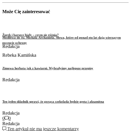
Może Cię zainteresować
Żurek i barszcz biały – czym się różnią?
Modlitwa do św. Michała Archanioła. Słowa, które od ponad stu lat dają wierzącym
poczucie ochrony
Redakcja
Rebeka Kamińska
Zimowa herbata jak z kawiarni. Wybrałyśmy najlepsze przepisy
Redakcja
Ten jeden składnik sprawi, że gorąca czekolada będzie gęsta i aksamitna
Redakcja
0
0
Redakcja
Ten artykuł nie ma jeszcze komentarzy