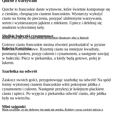
Quiche z warzywam
Quiche to francuskie danie wytrawne, które świetnie komponuje się
z cienkim, chrupiącym ciastem francuskim. Wystarczy wyłożyć
ciasto na formę do pieczenia, posypać ulubionymi warzywami,
serem i wymieszanym jajkiem z mlekiem. Upiecz i delektuj się
smakiem wykwintnej tarty.
Słodkie bułeczki cynamonowe
Bonnie Tyler nie żyje. Świat żegna najbardziej ikoniczny głos w historii
Gotowe ciasto francuskie można również przekształcić w pyszne
Rebeka Kamińska
bułeczki cynamonowe. Rozetnij ciasto na mniejsze kwadraty,
posmaruj masłem, posyp cukrem i cynamonem, a następnie zawijaj
w bułeczki. Piecz w piekarniku, a kiedy będą gotowe, polej je
lukrem.
Szarlotka na odwrót
Zaskocz swoich gości, przygotowując szarlotkę na odwrót! Na spód
formy wyłożonej ciastem francuskim włóż pokrojone jabłka z
cynamonem i cukrem. Następnie przykryj je kolejnym plackiem
ciasta i upiecz. Po wyjęciu z piekarnika odwróć ciasto, aby jabłka
były na wierzchu.
Mini sajgonki
Mam wrażenie, że nic dobrego już mnie nie spotka. Kobiety coraz częściej mówią o