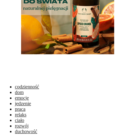
codzienność
dom
emocje
jedzenie
praca
relaks
ciało
rozwój
duchowość