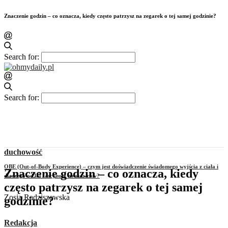
Znaczenie godzin – co oznacza, kiedy często patrzysz na zegarek o tej samej godzinie?
Search for:
Search for:
duchowość
OBE (Out-of-Body Experience) – czym jest doświadczenie świadomego wyjścia z ciała i
Znaczenie godzin – co oznacza, kiedy
dlaczego od lat fascynuje naukowców?
często patrzysz na zegarek o tej samej
Zosia Radziszewska
godzinie?
Redakcja