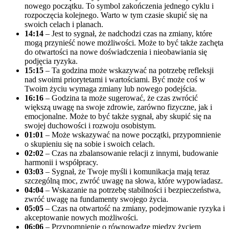
nowego początku. To symbol zakończenia jednego cyklu i
rozpoczęcia kolejnego. Warto w tym czasie skupić się na
swoich celach i planach.
14:14
– Jest to sygnał, że nadchodzi czas na zmiany, które
mogą przynieść nowe możliwości. Może to być także zachęta
do otwartości na nowe doświadczenia i nieobawiania się
podjęcia ryzyka.
15:15
– Ta godzina może wskazywać na potrzebę refleksji
nad swoimi priorytetami i wartościami. Być może coś w
Twoim życiu wymaga zmiany lub nowego podejścia.
16:16
– Godzina ta może sugerować, że czas zwrócić
większą uwagę na swoje zdrowie, zarówno fizyczne, jak i
emocjonalne. Może to być także sygnał, aby skupić się na
swojej duchowości i rozwoju osobistym.
01:01
– Może wskazywać na nowe początki, przypomnienie
o skupieniu się na sobie i swoich celach.
02:02
– Czas na zbalansowanie relacji z innymi, budowanie
harmonii i współpracy.
03:03
– Sygnał, że Twoje myśli i komunikacja mają teraz
szczególną moc, zwróć uwagę na słowa, które wypowiadasz.
04:04
– Wskazanie na potrzebę stabilności i bezpieczeństwa,
zwróć uwagę na fundamenty swojego życia.
05:05
– Czas na otwartość na zmiany, podejmowanie ryzyka i
akceptowanie nowych możliwości.
06:06
– Przypomnienie o równowadze między życiem