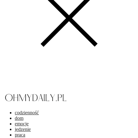
codzienność
dom
emocje
jedzenie
praca