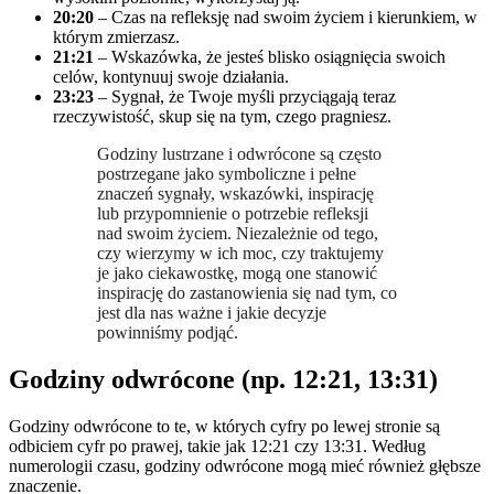
20:20
– Czas na refleksję nad swoim życiem i kierunkiem, w
którym zmierzasz.
21:21
– Wskazówka, że jesteś blisko osiągnięcia swoich
celów, kontynuuj swoje działania.
23:23
– Sygnał, że Twoje myśli przyciągają teraz
rzeczywistość, skup się na tym, czego pragniesz.
Godziny lustrzane i odwrócone są często
postrzegane jako symboliczne i pełne
znaczeń sygnały, wskazówki, inspirację
lub przypomnienie o potrzebie refleksji
nad swoim życiem. Niezależnie od tego,
czy wierzymy w ich moc, czy traktujemy
je jako ciekawostkę, mogą one stanowić
inspirację do zastanowienia się nad tym, co
jest dla nas ważne i jakie decyzje
powinniśmy podjąć.
Godziny odwrócone (np. 12:21, 13:31)
Godziny odwrócone to te, w których cyfry po lewej stronie są
odbiciem cyfr po prawej, takie jak 12:21 czy 13:31. Według
numerologii czasu, godziny odwrócone mogą mieć również głębsze
znaczenie.