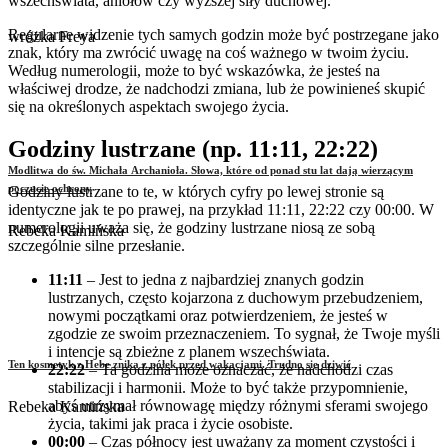
wszechświata, aniołów czy wyższej siły duchowej.
Regularne widzenie tych samych godzin może być postrzegane jako
wróżka Freya
znak, który ma zwrócić uwagę na coś ważnego w twoim życiu.
Według numerologii, może to być wskazówka, że jesteś na
właściwej drodze, że nadchodzi zmiana, lub że powinieneś skupić
się na określonych aspektach swojego życia.
Godziny lustrzane (np. 11:11, 22:22)
Modlitwa do św. Michała Archanioła. Słowa, które od ponad stu lat dają wierzącym
poczucie ochrony
Godziny lustrzane to te, w których cyfry po lewej stronie są
identyczne jak te po prawej, na przykład 11:11, 22:22 czy 00:00. W
numerologii uważa się, że godziny lustrzane niosą ze sobą
Rebeka Kamińska
szczególnie silne przesłanie.
11:11
– Jest to jedna z najbardziej znanych godzin
lustrzanych, często kojarzona z duchowym przebudzeniem,
nowymi początkami oraz potwierdzeniem, że jesteś w
zgodzie ze swoim przeznaczeniem. To sygnał, że Twoje myśli
i intencje są zbieżne z planem wszechświata.
Ten kosmetyk z Hebe znika z półek przed wakacjami. Trudno się dziwić
22:22
– Ta godzina może oznaczać, że nadchodzi czas
stabilizacji i harmonii. Może to być także przypomnienie,
abyś utrzymał równowagę między różnymi sferami swojego
Rebeka Kamińska
życia, takimi jak praca i życie osobiste.
00:00
– Czas północy jest uważany za moment czystości i