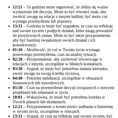
12:21
– Ta godzina może sugerować, że zbliża się ważne
wydarzenie lub decyzja. Może to być również znak, aby
zwrócić uwagę na relacje z innymi ludźmi, być może coś
wymaga przemyślenia lub poprawy.
13:31
– Godzina ta może być sygnałem, że czas na refleksję
nad swoim życiem i podjęcie działań, które mogą prowadzić
do pozytywnych zmian. Może to być także przypomnienie,
aby być bardziej świadomym swoich działań i ich
konsekwencji.
01:10
– Możliwość, że coś w Twoim życiu wymaga
ponownego przemyślenia, czas na analizę sytuacji.
02:20
– Przypomnienie, aby zachować równowagę w
relacjach z innymi, szczególnie w bliskich kontaktach.
03:30
– Sygnał, że może być potrzebna zmiana kierunku,
zwróć uwagę na swoją ścieżkę życiową.
04:40
– Potrzeba stabilizacji, szczególnie w obszarach
finansowych lub zawodowych.
05:50
– Czas na przemyślenie decyzji związanych z nowymi
projektami lub zmianami w życiu.
10:01
– Wskazówka, że może być potrzebna korekta w
Twoich planach lub działaniach.
12:21
– Przypomnienie o konieczności zadbania o harmonię
w swoim życiu, szczególnie w relacjach.
13:31
– Sygnał, że czas na refleksję nad swoim życiem, być