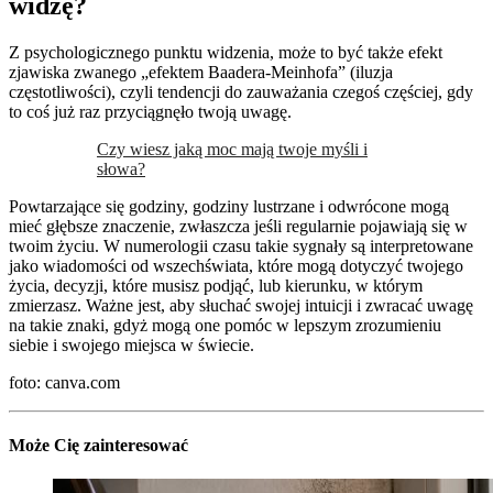
widzę?
Z psychologicznego punktu widzenia, może to być także efekt
zjawiska zwanego „efektem Baadera-Meinhofa” (iluzja
częstotliwości), czyli tendencji do zauważania czegoś częściej, gdy
to coś już raz przyciągnęło twoją uwagę.
Czy wiesz jaką moc mają twoje myśli i
słowa?
Powtarzające się godziny, godziny lustrzane i odwrócone mogą
mieć głębsze znaczenie, zwłaszcza jeśli regularnie pojawiają się w
twoim życiu. W numerologii czasu takie sygnały są interpretowane
jako wiadomości od wszechświata, które mogą dotyczyć twojego
życia, decyzji, które musisz podjąć, lub kierunku, w którym
zmierzasz. Ważne jest, aby słuchać swojej intuicji i zwracać uwagę
na takie znaki, gdyż mogą one pomóc w lepszym zrozumieniu
siebie i swojego miejsca w świecie.
foto: canva.com
Może Cię zainteresować