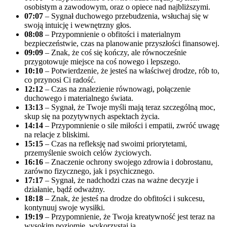
osobistym a zawodowym, oraz o opiece nad najbliższymi.
07:07
– Sygnał duchowego przebudzenia, wsłuchaj się w
swoją intuicję i wewnętrzny głos.
08:08
– Przypomnienie o obfitości i materialnym
bezpieczeństwie, czas na planowanie przyszłości finansowej.
09:09
– Znak, że coś się kończy, ale równocześnie
przygotowuje miejsce na coś nowego i lepszego.
10:10
– Potwierdzenie, że jesteś na właściwej drodze, rób to,
co przynosi Ci radość.
12:12
– Czas na znalezienie równowagi, połączenie
duchowego i materialnego świata.
13:13
– Sygnał, że Twoje myśli mają teraz szczególną moc,
skup się na pozytywnych aspektach życia.
14:14
– Przypomnienie o sile miłości i empatii, zwróć uwagę
na relacje z bliskimi.
15:15
– Czas na refleksję nad swoimi priorytetami,
przemyślenie swoich celów życiowych.
16:16
– Znaczenie ochrony swojego zdrowia i dobrostanu,
zarówno fizycznego, jak i psychicznego.
17:17
– Sygnał, że nadchodzi czas na ważne decyzje i
działanie, bądź odważny.
18:18
– Znak, że jesteś na drodze do obfitości i sukcesu,
kontynuuj swoje wysiłki.
19:19
– Przypomnienie, że Twoja kreatywność jest teraz na
wysokim poziomie, wykorzystaj ją.