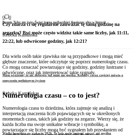
0
0
Bonnie Tyler nie żyje. Świat żegna najbardziej ikoniczny głos w historii
Czy zdarza ci się regularnie zauważać tę samą godzinę na
zegarku? Być może często widzisz takie same liczby, jak 11:11,
Rebeka Kamińska
22:22, lub odwrócone godziny, jak 12:21?
Dla wielu osób takie zjawiska nie są przypadkowe i mogą mieć
głębsze znaczenie, które odczytuje się poprzez numerologię czasu.
Co mogą oznaczać powtarzające się godziny, godziny lustrzane i
odwrócone, oraz jak interpretować takie sygnały.
Mam wrażenie, że nic dobrego już mnie nie spotka. Kobiety coraz częściej mówią o
zmęczeniu spełnionym życiem
Rebeka Kamińska
Numerologia czasu – co to jest?
Numerologia czasu to dziedzina, która zajmuje się analizą i
interpretacją znaczenia liczb pojawiających się w określonych
momentach czasu, takich jak godziny na zegarze. Wierzy się, że
każda liczba ma swoje unikalne wibracje i symbolikę, a
powtarzające się liczby mogą być sygnałem lub przesłaniem od
Wielki horoskop na wakacje 2026. To lato może zmienić więcej, niż myślisz