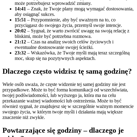
może potrzebujesz wprowadzić zmiany.
14:41
– Znak, że Twoje plany mogą wymagać dostosowania,
aby osiągnąć sukces.
15:51
– Przypomnienie, aby być uważnym na to, co
przyciągasz do swojego życia, przemyśl swoje intencje.
20:02
– Sygnał, że warto zwrócić uwagę na swoją relację z
bliskimi, może być potrzebna rozmowa.
21:12
– Czas na analizę swoich celów życiowych i
ewentualne dostosowanie swojej ścieżki.
23:32
– Wskazówka, że Twoje myśli mają teraz szczególną
moc, skup się na pozytywnych aspektach.
Dlaczego często widzisz tę samą godzinę?
Wiele osób uważa, że częste widzenie tej samej godziny nie jest
przypadkowe. Może to być forma komunikacji od wszechświata,
twojej podświadomości, lub wyższego ja, która ma na celu
przekazanie ważnej wiadomości lub ostrzeżenia. Może to być
również sygnał, że znajdujesz się w szczególnie ważnym momencie
swojego życia, w którym twoje myśli i działania mają większe
znaczenie niż zwykle.
Powtarzające się godziny
– dlaczego je