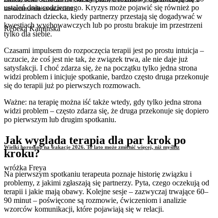
ustaleń dnia codziennego. Kryzys może pojawić się również po
zmęczeniu spełnionym życiem
narodzinach dziecka, kiedy partnerzy przestają się dogadywać w
kwestiach wychowawczych lub po prostu brakuje im przestrzeni
Rebeka Kamińska
tylko dla siebie.
Czasami impulsem do rozpoczęcia terapii jest po prostu intuicja –
uczucie, że coś jest nie tak, że związek trwa, ale nie daje już
satysfakcji. I choć zdarza się, że na początku tylko jedna strona
widzi problem i inicjuje spotkanie, bardzo często druga przekonuje
się do terapii już po pierwszych rozmowach.
Ważne: na terapię można iść także wtedy, gdy tylko jedna strona
widzi problem – często zdarza się, że druga przekonuje się dopiero
po pierwszym lub drugim spotkaniu.
Jak wygląda terapia dla par krok po
Wielki horoskop na wakacje 2026. To lato może zmienić więcej, niż myślisz
kroku?
wróżka Freya
Na pierwszym spotkaniu terapeuta poznaje historię związku i
problemy, z jakimi zgłaszają się partnerzy. Pyta, czego oczekują od
terapii i jakie mają obawy. Kolejne sesje – zazwyczaj trwające 60–
90 minut – poświęcone są rozmowie, ćwiczeniom i analizie
wzorców komunikacji, które pojawiają się w relacji.