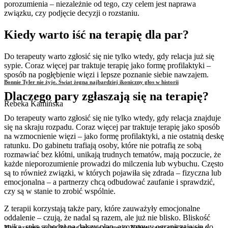
porozumienia – niezależnie od tego, czy celem jest naprawa
związku, czy podjęcie decyzji o rozstaniu.
Kiedy warto iść na terapię dla par?
Do terapeuty warto zgłosić się nie tylko wtedy, gdy relacja już się
sypie. Coraz więcej par traktuje terapię jako formę profilaktyki –
sposób na pogłębienie więzi i lepsze poznanie siebie nawzajem.
Bonnie Tyler nie żyje. Świat żegna najbardziej ikoniczny głos w historii
Dlaczego pary zgłaszają się na terapię?
Rebeka Kamińska
Do terapeuty warto zgłosić się nie tylko wtedy, gdy relacja znajduje
się na skraju rozpadu. Coraz więcej par traktuje terapię jako sposób
na wzmocnienie więzi – jako formę profilaktyki, a nie ostatnią deskę
ratunku. Do gabinetu trafiają osoby, które nie potrafią ze sobą
rozmawiać bez kłótni, unikają trudnych tematów, mają poczucie, że
każde nieporozumienie prowadzi do milczenia lub wybuchu. Często
są to również związki, w których pojawiła się zdrada – fizyczna lub
emocjonalna – a partnerzy chcą odbudować zaufanie i sprawdzić,
czy są w stanie to zrobić wspólnie.
Z terapii korzystają także pary, które zauważyły emocjonalne
oddalenie – czują, że nadal są razem, ale już nie blisko. Bliskość
znika, seks schodzi na dalszy plan, a rozmowy ograniczają się do
Mam wrażenie, że nic dobrego już mnie nie spotka. Kobiety coraz częściej mówią o