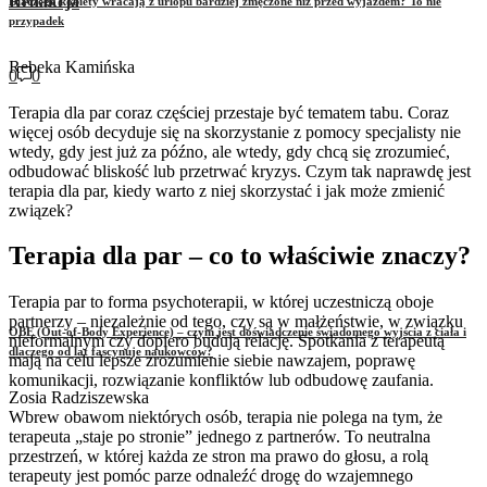
Redakcja
Dlaczego kobiety wracają z urlopu bardziej zmęczone niż przed wyjazdem? To nie
przypadek
Rebeka Kamińska
0
0
Terapia dla par coraz częściej przestaje być tematem tabu. Coraz
więcej osób decyduje się na skorzystanie z pomocy specjalisty nie
wtedy, gdy jest już za późno, ale wtedy, gdy chcą się zrozumieć,
odbudować bliskość lub przetrwać kryzys. Czym tak naprawdę jest
terapia dla par, kiedy warto z niej skorzystać i jak może zmienić
związek?
Terapia dla par – co to właściwie znaczy?
Terapia par to forma psychoterapii, w której uczestniczą oboje
partnerzy – niezależnie od tego, czy są w małżeństwie, w związku
OBE (Out-of-Body Experience) – czym jest doświadczenie świadomego wyjścia z ciała i
nieformalnym czy dopiero budują relację. Spotkania z terapeutą
dlaczego od lat fascynuje naukowców?
mają na celu lepsze zrozumienie siebie nawzajem, poprawę
komunikacji, rozwiązanie konfliktów lub odbudowę zaufania.
Zosia Radziszewska
Wbrew obawom niektórych osób, terapia nie polega na tym, że
terapeuta „staje po stronie” jednego z partnerów. To neutralna
przestrzeń, w której każda ze stron ma prawo do głosu, a rolą
terapeuty jest pomóc parze odnaleźć drogę do wzajemnego