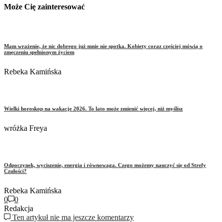
Może Cię zainteresować
Mam wrażenie, że nic dobrego już mnie nie spotka. Kobiety coraz częściej mówią o
zmęczeniu spełnionym życiem
Rebeka Kamińska
Wielki horoskop na wakacje 2026. To lato może zmienić więcej, niż myślisz
wróżka Freya
Odpoczynek, wyciszenie, energia i równowaga. Czego możemy nauczyć się od Strefy
Czułości?
Rebeka Kamińska
0
0
Redakcja
Ten artykuł nie ma jeszcze komentarzy