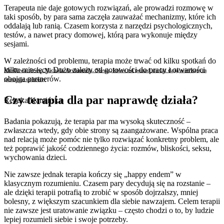
Terapeuta nie daje gotowych rozwiązań, ale prowadzi rozmowę w
taki sposób, by para sama zaczęła zauważać mechanizmy, które ich
oddalają lub ranią. Czasem korzysta z narzędzi psychologicznych,
testów, a nawet pracy domowej, którą para wykonuje między
sesjami.
W zależności od problemu, terapia może trwać od kilku spotkań do
kilku miesięcy. Dużo zależy od gotowości do pracy i otwartości
Modlitwa do św. Michała Archanioła. Słowa, które od ponad stu lat dają wierzącym
obojga partnerów.
poczucie ochrony
Czy terapia dla par naprawdę działa?
Rebeka Kamińska
Badania pokazują, że terapia par ma wysoką skuteczność –
zwłaszcza wtedy, gdy obie strony są zaangażowane. Wspólna praca
nad relacją może pomóc nie tylko rozwiązać konkretny problem, ale
też poprawić jakość codziennego życia: rozmów, bliskości, seksu,
wychowania dzieci.
Nie zawsze jednak terapia kończy się „happy endem” w
klasycznym rozumieniu. Czasem pary decydują się na rozstanie –
ale dzięki terapii potrafią to zrobić w sposób dojrzalszy, mniej
bolesny, z większym szacunkiem dla siebie nawzajem. Celem terapii
nie zawsze jest uratowanie związku – często chodzi o to, by ludzie
lepiej rozumieli siebie i swoje potrzeby.