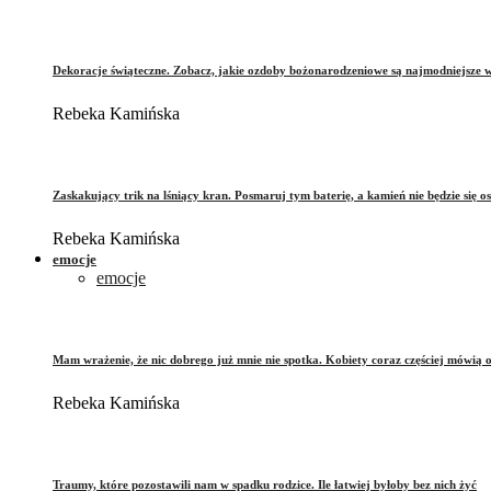
Dekoracje świąteczne. Zobacz, jakie ozdoby bożonarodzeniowe są najmodniejsze 
Rebeka Kamińska
Zaskakujący trik na lśniący kran. Posmaruj tym baterię, a kamień nie będzie się o
Rebeka Kamińska
emocje
emocje
Mam wrażenie, że nic dobrego już mnie nie spotka. Kobiety coraz częściej mówią 
Rebeka Kamińska
Traumy, które pozostawili nam w spadku rodzice. Ile łatwiej byłoby bez nich żyć