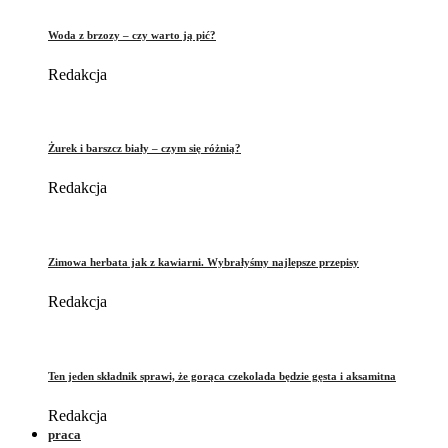
Woda z brzozy – czy warto ją pić?
Redakcja
Żurek i barszcz biały – czym się różnią?
Redakcja
Zimowa herbata jak z kawiarni. Wybrałyśmy najlepsze przepisy
Redakcja
Ten jeden składnik sprawi, że gorąca czekolada będzie gęsta i aksamitna
Redakcja
praca