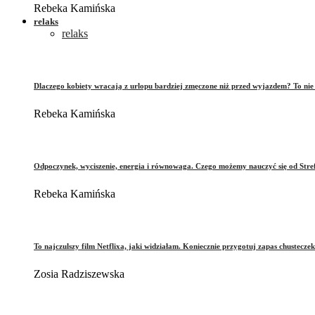
Rebeka Kamińska
relaks
relaks
Dlaczego kobiety wracają z urlopu bardziej zmęczone niż przed wyjazdem? To ni
Rebeka Kamińska
Odpoczynek, wyciszenie, energia i równowaga. Czego możemy nauczyć się od Stre
Rebeka Kamińska
To najczulszy film Netflixa, jaki widziałam. Koniecznie przygotuj zapas chusteczek
Zosia Radziszewska