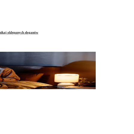
unikaj oklepanych sloganów