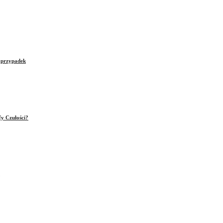
e przypadek
fy Czułości?