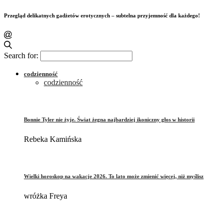
Przegląd delikatnych gadżetów erotycznych – subtelna przyjemność dla każdego!
Search for:
codzienność
codzienność
Bonnie Tyler nie żyje. Świat żegna najbardziej ikoniczny głos w historii
Rebeka Kamińska
Wielki horoskop na wakacje 2026. To lato może zmienić więcej, niż myślisz
wróżka Freya