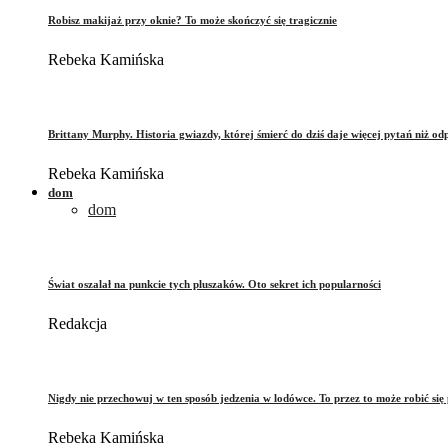
Robisz makijaż przy oknie? To może skończyć się tragicznie
Rebeka Kamińska
Brittany Murphy. Historia gwiazdy, której śmierć do dziś daje więcej pytań niż od
Rebeka Kamińska
dom
dom
Świat oszalał na punkcie tych pluszaków. Oto sekret ich popularności
Redakcja
Nigdy nie przechowuj w ten sposób jedzenia w lodówce. To przez to może robić się 
Rebeka Kamińska