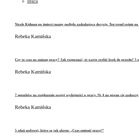
praca
Nicole Kidman po śmierci mamy podjęła zaskakującą decyzję. Ten trend rośnie na 
Rebeka Kamińska
Czy to czas na zmianę pracy? Jak rozpoznać, że warto zrobić krok do przodu? 5 o
Rebeka Kamińska
7 sposobów na zwiększenie swojej wydajności w pracy. Nr 4 na pewno cię zaskoczy
Rebeka Kamińska
5 zdań szefowej, które są jak alarm: „Czas zmienić pracę!”