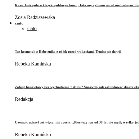
Kasia Tusk poleca klasyki polskiego kina. „Tata męczył nimi przed niedzielnym ob
Zosia Radziszewska
ciało
ciało
Ten kosmetyk z Hebe znika z półek przed wakacjami. Trudno się dziwić
Rebeka Kamińska
Zabieg bankietowy bez wychodzenia z domu? Sprawdź, jak zafundować skórze eks
Redakcja
Ozempic uciszył coś więcej niż apetyt. „Pierwszy raz od 30 lat nie myślę o tylko je
Rebeka Kamińska