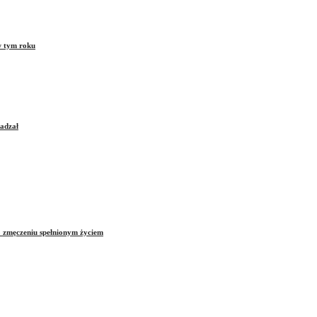
w tym roku
sadzał
o zmęczeniu spełnionym życiem