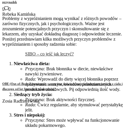
przypadek
0
0
Rebeka Kamińska
Problemy z wypróżnianiem mogą wynikać z różnych powodów –
zarówno fizycznych, jak i psychologicznych. Ważne jest
zrozumienie potencjalnych przyczyn i skonsultowanie się z
lekarzem, aby uzyskać dokładną diagnozę i odpowiednie leczenie.
Poniżej przedstawiam kilka możliwych przyczyn problemów z
wypróżnianiem i sposoby radzenia sobie:
SIBO – co jeść jak leczyć?
Niewłaściwa dieta:
Przyczyna:
Brak błonnika w diecie, niewłaściwe
nawyki żywieniowe.
Rada:
Wprowadź do diety więcej błonnika poprzez
spożywanie warzyw, owoców, pełnoziarnistych
OBE (Out-of-Body Experience) – czym jest doświadczenie świadomego wyjścia z ciała i
produktów zbożowych. Pij odpowiednią ilość wody.
dlaczego od lat fascynuje naukowców?
Siedzący tryb życia:
Przyczyna:
Brak aktywności fizycznej.
Zosia Radziszewska
Rada:
Ćwicz regularnie, aby stymulować perystaltykę
jelit.
Stres i niepokój:
Przyczyna:
Stres może wpływać na funkcjonowanie
układu pokarmowego.