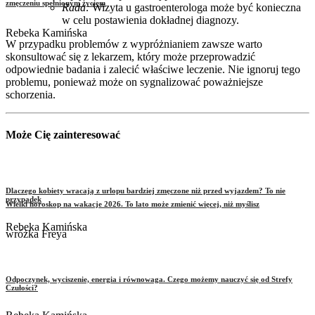
zmęczeniu spełnionym życiem
Rada:
Wizyta u gastroenterologa może być konieczna
w celu postawienia dokładnej diagnozy.
Rebeka Kamińska
W przypadku problemów z wypróżnianiem zawsze warto
skonsultować się z lekarzem, który może przeprowadzić
odpowiednie badania i zalecić właściwe leczenie. Nie ignoruj tego
problemu, ponieważ może on sygnalizować poważniejsze
schorzenia.
Może Cię zainteresować
Dlaczego kobiety wracają z urlopu bardziej zmęczone niż przed wyjazdem? To nie
przypadek
Wielki horoskop na wakacje 2026. To lato może zmienić więcej, niż myślisz
Rebeka Kamińska
wróżka Freya
Odpoczynek, wyciszenie, energia i równowaga. Czego możemy nauczyć się od Strefy
Czułości?