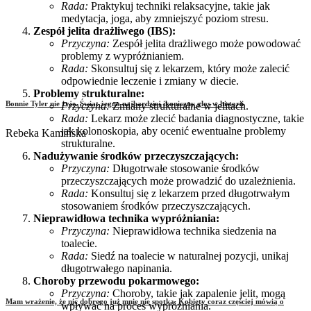
Rada:
Praktykuj techniki relaksacyjne, takie jak
medytacja, joga, aby zmniejszyć poziom stresu.
Zespół jelita drażliwego (IBS):
Przyczyna:
Zespół jelita drażliwego może powodować
problemy z wypróżnianiem.
Rada:
Skonsultuj się z lekarzem, który może zalecić
odpowiednie leczenie i zmiany w diecie.
Problemy strukturalne:
Bonnie Tyler nie żyje. Świat żegna najbardziej ikoniczny głos w historii
Przyczyna:
Zmiany strukturalne w jelitach.
Rada:
Lekarz może zlecić badania diagnostyczne, takie
jak kolonoskopia, aby ocenić ewentualne problemy
Rebeka Kamińska
strukturalne.
Nadużywanie środków przeczyszczających:
Przyczyna:
Długotrwałe stosowanie środków
przeczyszczających może prowadzić do uzależnienia.
Rada:
Konsultuj się z lekarzem przed długotrwałym
stosowaniem środków przeczyszczających.
Nieprawidłowa technika wypróżniania:
Przyczyna:
Nieprawidłowa technika siedzenia na
toalecie.
Rada:
Siedź na toalecie w naturalnej pozycji, unikaj
długotrwałego napinania.
Choroby przewodu pokarmowego:
Przyczyna:
Choroby, takie jak zapalenie jelit, mogą
Mam wrażenie, że nic dobrego już mnie nie spotka. Kobiety coraz częściej mówią o
wpływać na proces wypróżniania.