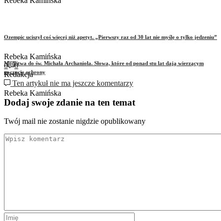
Rebeka Kamińska
Ozempic uciszył coś więcej niż apetyt. „Pierwszy raz od 30 lat nie myślę o tylko jedzeniu”
Rebeka Kamińska
Modlitwa do św. Michała Archanioła. Słowa, które od ponad stu lat dają wierzącym
0
0
poczucie ochrony
Redakcja
Ten artykuł nie ma jeszcze komentarzy
Rebeka Kamińska
Dodaj swoje zdanie na ten temat
Twój mail nie zostanie nigdzie opublikowany