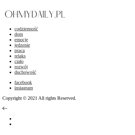
codzienność
dom
emocje
jedzenie
praca
relaks
ciało
rozwój
duchowość
facebook
instagram
Copyright © 2021 All rights Reserved.