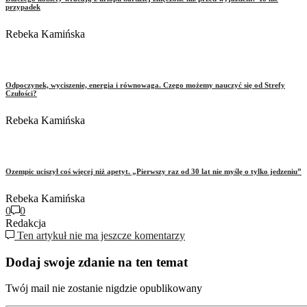
przypadek
Rebeka Kamińska
Odpoczynek, wyciszenie, energia i równowaga. Czego możemy nauczyć się od Strefy
Czułości?
Rebeka Kamińska
Ozempic uciszył coś więcej niż apetyt. „Pierwszy raz od 30 lat nie myślę o tylko jedzeniu”
Rebeka Kamińska
0
0
Redakcja
Ten artykuł nie ma jeszcze komentarzy
Dodaj swoje zdanie na ten temat
Twój mail nie zostanie nigdzie opublikowany