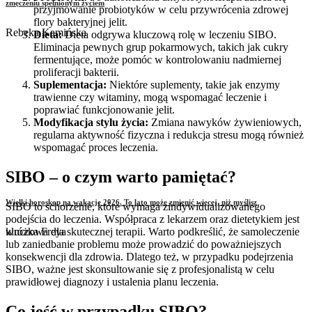
zmęczeniu spełnionym życiem
przyjmowanie probiotyków w celu przywrócenia zdrowej
flory bakteryjnej jelit.
Rebeka Kamińska
Dieta:
Dieta odgrywa kluczową rolę w leczeniu SIBO.
Eliminacja pewnych grup pokarmowych, takich jak cukry
fermentujące, może pomóc w kontrolowaniu nadmiernej
proliferacji bakterii.
Suplementacja:
Niektóre suplementy, takie jak enzymy
trawienne czy witaminy, mogą wspomagać leczenie i
poprawiać funkcjonowanie jelit.
Modyfikacja stylu życia:
Zmiana nawyków żywieniowych,
regularna aktywność fizyczna i redukcja stresu mogą również
wspomagać proces leczenia.
SIBO – o czym warto pamiętać?
Wielki horoskop na wakacje 2026. To lato może zmienić więcej, niż myślisz
SIBO to schorzenie, które wymaga zindywidualizowanego
podejścia do leczenia. Współpraca z lekarzem oraz dietetykiem jest
kluczowa dla skutecznej terapii. Warto podkreślić, że samoleczenie
wróżka Freya
lub zaniedbanie problemu może prowadzić do poważniejszych
konsekwencji dla zdrowia. Dlatego też, w przypadku podejrzenia
SIBO, ważne jest skonsultowanie się z profesjonalistą w celu
prawidłowej diagnozy i ustalenia planu leczenia.
Co jeść w przypadku SIBO?