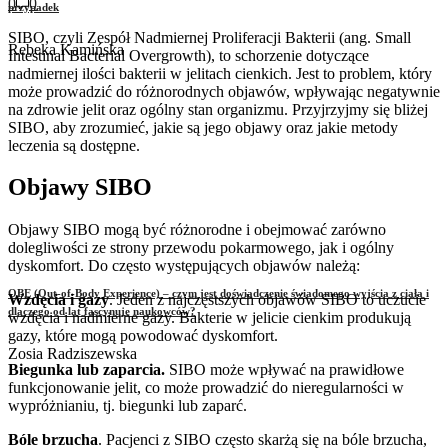
0
0
przypadek
SIBO, czyli Zespół Nadmiernej Proliferacji Bakterii (ang. Small
Rebeka Kamińska
Intestinal Bacterial Overgrowth), to schorzenie dotyczące
nadmiernej ilości bakterii w jelitach cienkich. Jest to problem, który
może prowadzić do różnorodnych objawów, wpływając negatywnie
na zdrowie jelit oraz ogólny stan organizmu. Przyjrzyjmy się bliżej
SIBO, aby zrozumieć, jakie są jego objawy oraz jakie metody
leczenia są dostępne.
Objawy SIBO
Objawy SIBO mogą być różnorodne i obejmować zarówno
dolegliwości ze strony przewodu pokarmowego, jak i ogólny
dyskomfort. Do często występujących objawów należą:
OBE (Out-of-Body Experience) – czym jest doświadczenie świadomego wyjścia z ciała i
Wzdęcia i gazy
. Jeden z najczęstszych objawów SIBO to uczucie
dlaczego od lat fascynuje naukowców?
wzdęcia i nadmierne gazy. Bakterie w jelicie cienkim produkują
gazy, które mogą powodować dyskomfort.
Zosia Radziszewska
Biegunka lub zaparcia.
SIBO może wpływać na prawidłowe
funkcjonowanie jelit, co może prowadzić do nieregularności w
wypróżnianiu, tj. biegunki lub zaparć.
Bóle brzucha
. Pacjenci z SIBO często skarżą się na bóle brzucha,