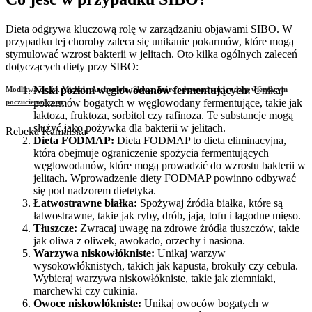
Dieta odgrywa kluczową rolę w zarządzaniu objawami SIBO. W
przypadku tej choroby zaleca się unikanie pokarmów, które mogą
stymulować wzrost bakterii w jelitach. Oto kilka ogólnych zaleceń
dotyczących diety przy SIBO:
Niski poziom węglowodanów fermentujących:
Unikaj
Modlitwa do św. Michała Archanioła. Słowa, które od ponad stu lat dają wierzącym
pokarmów bogatych w węglowodany fermentujące, takie jak
poczucie ochrony
laktoza, fruktoza, sorbitol czy rafinoza. Te substancje mogą
służyć jako pożywka dla bakterii w jelitach.
Rebeka Kamińska
Dieta FODMAP:
Dieta FODMAP to dieta eliminacyjna,
która obejmuje ograniczenie spożycia fermentujących
węglowodanów, które mogą prowadzić do wzrostu bakterii w
jelitach. Wprowadzenie diety FODMAP powinno odbywać
się pod nadzorem dietetyka.
Łatwostrawne białka:
Spożywaj źródła białka, które są
łatwostrawne, takie jak ryby, drób, jaja, tofu i łagodne mięso.
Tłuszcze:
Zwracaj uwagę na zdrowe źródła tłuszczów, takie
jak oliwa z oliwek, awokado, orzechy i nasiona.
Warzywa niskowłókniste:
Unikaj warzyw
wysokowłóknistych, takich jak kapusta, brokuły czy cebula.
Wybieraj warzywa niskowłókniste, takie jak ziemniaki,
marchewki czy cukinia.
Owoce niskowłókniste:
Unikaj owoców bogatych w