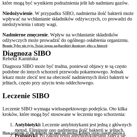
które mogą być wynikiem podrażnienia jelit lub nadmiaru gazów.
Niedożywienie
. W przypadku SIBO, nadmierna ilość bakterii może
wpływać na wchłanianie składników odżywczych, co prowadzi do
niedożywienia i utraty wagi.
Nadmierne zmęczenie
. Wpływ na wchłanianie składników
odżywczych może prowadzić do ogólnego osłabienia organizmu.
Bonnie Tyler nie żyje. Świat żegna najbardziej ikoniczny głos w historii
Diagnoza SIBO
Rebeka Kamińska
Diagnoza SIBO może być trudna, ponieważ objawy te są często
podobne do innych schorzeń przewodu pokarmowego. Jednak
lekarz może zlecić test na obecność nadmiernych ilości bakterii w
jelitach, często przy użyciu testu oddechowego.
Leczenie SIBO
Leczenie SIBO wymaga wieloaspektowego podejścia. Oto kilka
kroków, które mogą być stosowane w leczeniu tego schorzenia:
Antybiotyki:
Leczenie antybiotykami jest jedną z głównych
metod. Eliminuje ono nadmierną ilość bakterii w jelitach.
Mam wrażenie, że nic dobrego już mnie nie spotka. Kobiety coraz częściej mówią o
Probiotyki:
Po zakończeniu antybiotykoterapii zaleca się