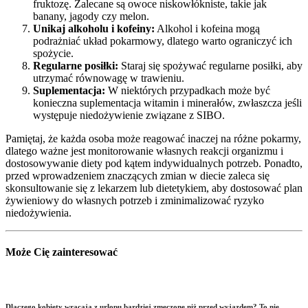
fruktozę. Zalecane są owoce niskowłókniste, takie jak
banany, jagody czy melon.
Unikaj alkoholu i kofeiny:
Alkohol i kofeina mogą
podrażniać układ pokarmowy, dlatego warto ograniczyć ich
spożycie.
Regularne posiłki:
Staraj się spożywać regularne posiłki, aby
utrzymać równowagę w trawieniu.
Suplementacja:
W niektórych przypadkach może być
konieczna suplementacja witamin i minerałów, zwłaszcza jeśli
występuje niedożywienie związane z SIBO.
Pamiętaj, że każda osoba może reagować inaczej na różne pokarmy,
dlatego ważne jest monitorowanie własnych reakcji organizmu i
dostosowywanie diety pod kątem indywidualnych potrzeb. Ponadto,
przed wprowadzeniem znaczących zmian w diecie zaleca się
skonsultowanie się z lekarzem lub dietetykiem, aby dostosować plan
żywieniowy do własnych potrzeb i zminimalizować ryzyko
niedożywienia.
Może Cię zainteresować
Dlaczego kobiety wracają z urlopu bardziej zmęczone niż przed wyjazdem? To nie