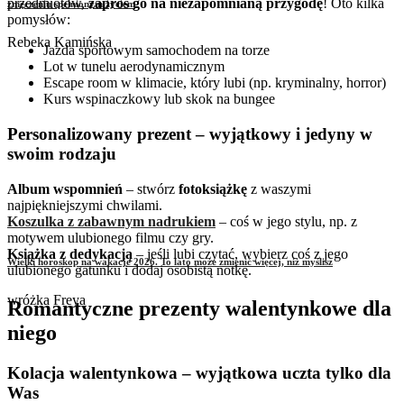
przedmiotów,
zaproś go na niezapomnianą przygodę
! Oto kilka
zmęczeniu spełnionym życiem
pomysłów:
Rebeka Kamińska
Jazda sportowym samochodem na torze
Lot w tunelu aerodynamicznym
Escape room w klimacie, który lubi (np. kryminalny, horror)
Kurs wspinaczkowy lub skok na bungee
Personalizowany prezent – wyjątkowy i jedyny w
swoim rodzaju
Album wspomnień
– stwórz
fotoksiążkę
z waszymi
najpiękniejszymi chwilami.
Koszulka z zabawnym nadrukiem
– coś w jego stylu, np. z
motywem ulubionego filmu czy gry.
Książka z dedykacją
– jeśli lubi czytać, wybierz coś z jego
Wielki horoskop na wakacje 2026. To lato może zmienić więcej, niż myślisz
ulubionego gatunku i dodaj osobistą notkę.
wróżka Freya
Romantyczne prezenty walentynkowe dla
niego
Kolacja walentynkowa – wyjątkowa uczta tylko dla
Was