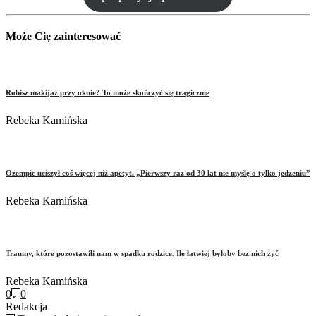
Może Cię zainteresować
Robisz makijaż przy oknie? To może skończyć się tragicznie
Rebeka Kamińska
Ozempic uciszył coś więcej niż apetyt. „Pierwszy raz od 30 lat nie myślę o tylko jedzeniu”
Rebeka Kamińska
Traumy, które pozostawili nam w spadku rodzice. Ile łatwiej byłoby bez nich żyć
Rebeka Kamińska
0
0
Redakcja