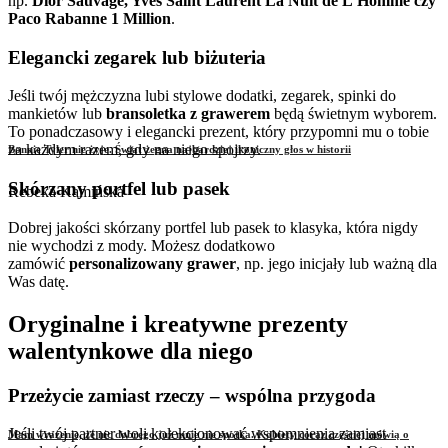
np.
Dior Sauvage, Yves Saint Laurent La Nuit de L’Homme czy
Paco Rabanne 1 Million
.
Elegancki zegarek lub biżuteria
Jeśli twój mężczyzna lubi stylowe dodatki, zegarek, spinki do
mankietów lub
bransoletka z grawerem
będą świetnym wyborem.
To ponadczasowy i elegancki prezent, który przypomni mu o tobie
za każdym razem, gdy na niego spojrzy.
Bonnie Tyler nie żyje. Świat żegna najbardziej ikoniczny głos w historii
Skórzany portfel lub pasek
Rebeka Kamińska
Dobrej jakości skórzany portfel lub pasek to klasyka, która nigdy
nie wychodzi z mody. Możesz dodatkowo
zamówić
personalizowany grawer
, np. jego inicjały lub ważną dla
Was datę.
Oryginalne i kreatywne prezenty
walentynkowe dla niego
Przeżycie zamiast rzeczy – wspólna przygoda
Jeśli twój partner woli kolekcjonować wspomnienia zamiast
Mam wrażenie, że nic dobrego już mnie nie spotka. Kobiety coraz częściej mówią o