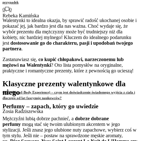
przypadek
0
0
Rebeka Kamińska
Walentynki to idealna okazja, by sprawić radość ukochanej osobie i
pokazać jej, jak bardzo jest dla nas ważna. Choć wydaje się, że
wybór prezentu dla mężczyzny może być trudniejszy niż dla
kobiety, nic bardziej mylnego! Kluczem do idealnego podarunku
jest
dostosowanie go do charakteru, pasji i upodobań twojego
partnera
.
Zastanawiasz się,
co kupić chłopakowi, narzeczonemu lub
mężowi na Walentynki
? Oto lista pomysłów na oryginalne,
praktyczne i romantyczne prezenty, które z pewnością go ucieszą!
Klasyczne prezenty walentynkowe dla
niego
OBE (Out-of-Body Experience) – czym jest doświadczenie świadomego wyjścia z ciała i
dlaczego od lat fascynuje naukowców?
Perfumy – zapach, który go uwiedzie
Zosia Radziszewska
Mężczyźni lubią dobrze pachnieć, a
dobrze dobrane
perfumy
mogą stać się twoim ulubionym akcentem w jego
stylizacji. Jeśli znasz jego ulubione nuty zapachowe, wybierz coś w
tym stylu. Jeśli nie – postaw na sprawdzone męskie aromaty,