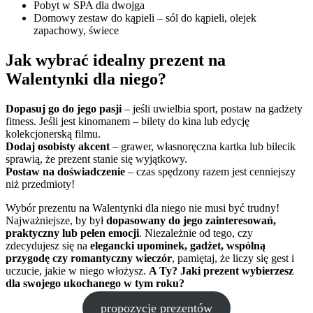
Pobyt w SPA dla dwojga
Domowy zestaw do kąpieli – sól do kąpieli, olejek
zapachowy, świece
Jak wybrać idealny prezent na
Walentynki dla niego?
Dopasuj go do jego pasji
– jeśli uwielbia sport, postaw na gadżety
fitness. Jeśli jest kinomanem – bilety do kina lub edycję
kolekcjonerską filmu.
Dodaj osobisty akcent
– grawer, własnoręczna kartka lub bilecik
sprawią, że prezent stanie się wyjątkowy.
Postaw na doświadczenie
– czas spędzony razem jest cenniejszy
niż przedmioty!
Wybór prezentu na Walentynki dla niego nie musi być trudny!
Najważniejsze, by był
dopasowany do jego zainteresowań,
praktyczny lub pełen emocji
. Niezależnie od tego, czy
zdecydujesz się na
elegancki upominek, gadżet, wspólną
przygodę czy romantyczny wieczór
, pamiętaj, że liczy się gest i
uczucie, jakie w niego włożysz.
A Ty? Jaki prezent wybierzesz
dla swojego ukochanego w tym roku?
propozycje prezentów