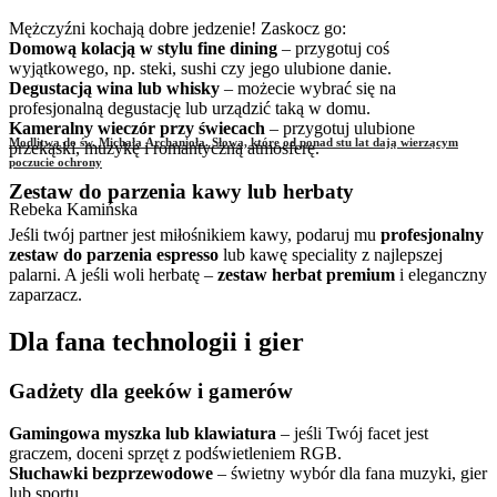
Mężczyźni kochają dobre jedzenie! Zaskocz go:
Domową kolacją w stylu fine dining
– przygotuj coś
wyjątkowego, np. steki, sushi czy jego ulubione danie.
Degustacją wina lub whisky
– możecie wybrać się na
profesjonalną degustację lub urządzić taką w domu.
Kameralny wieczór przy świecach
– przygotuj ulubione
Modlitwa do św. Michała Archanioła. Słowa, które od ponad stu lat dają wierzącym
przekąski, muzykę i romantyczną atmosferę.
poczucie ochrony
Zestaw do parzenia kawy lub herbaty
Rebeka Kamińska
Jeśli twój partner jest miłośnikiem kawy, podaruj mu
profesjonalny
zestaw do parzenia espresso
lub kawę speciality z najlepszej
palarni. A jeśli woli herbatę –
zestaw herbat premium
i eleganczny
zaparzacz.
Dla fana technologii i gier
Gadżety dla geeków i gamerów
Gamingowa myszka lub klawiatura
– jeśli Twój facet jest
graczem, doceni sprzęt z podświetleniem RGB.
Słuchawki bezprzewodowe
– świetny wybór dla fana muzyki, gier
lub sportu.