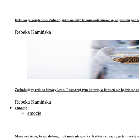
Dekoracje świąteczne. Zobacz, jakie ozdoby bożonarodzeniowe są najmodniejsze 
Rebeka Kamińska
Zaskakujący trik na lśniący kran. Posmaruj tym baterię, a kamień nie będzie się o
Rebeka Kamińska
emocje
emocje
Mam wrażenie, że nic dobrego już mnie nie spotka. Kobiety coraz częściej mówią 