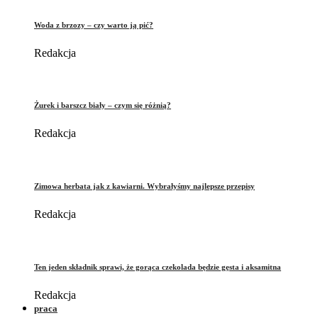
Woda z brzozy – czy warto ją pić?
Redakcja
Żurek i barszcz biały – czym się różnią?
Redakcja
Zimowa herbata jak z kawiarni. Wybrałyśmy najlepsze przepisy
Redakcja
Ten jeden składnik sprawi, że gorąca czekolada będzie gęsta i aksamitna
Redakcja
praca