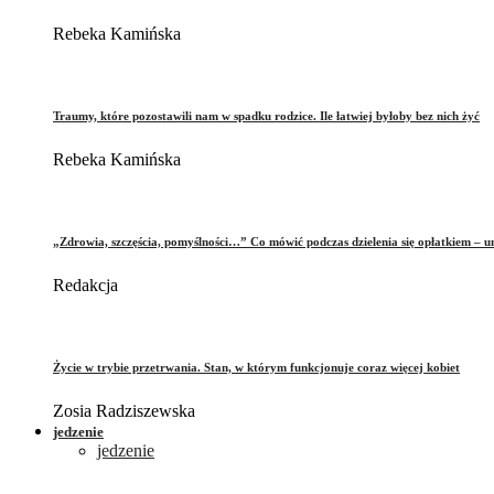
Rebeka Kamińska
Traumy, które pozostawili nam w spadku rodzice. Ile łatwiej byłoby bez nich żyć
Rebeka Kamińska
„Zdrowia, szczęścia, pomyślności…” Co mówić podczas dzielenia się opłatkiem – 
Redakcja
Życie w trybie przetrwania. Stan, w którym funkcjonuje coraz więcej kobiet
Zosia Radziszewska
jedzenie
jedzenie