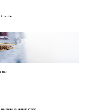
w tym roku
sadzał
o zmęczeniu spełnionym życiem