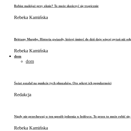
Robisz makijaż przy oknie? To może skończyć się tragicznie
Rebeka Kamińska
Brittany Murphy. Historia gwiazdy, której śmierć do dziś daje więcej pytań niż od
Rebeka Kamińska
dom
dom
Świat oszalał na punkcie tych pluszaków. Oto sekret ich popularności
Redakcja
Nigdy nie przechowuj w ten sposób jedzenia w lodówce. To przez to może robić się 
Rebeka Kamińska