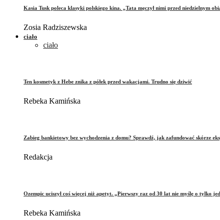
Kasia Tusk poleca klasyki polskiego kina. „Tata męczył nimi przed niedzielnym ob
Zosia Radziszewska
ciało
ciało
Ten kosmetyk z Hebe znika z półek przed wakacjami. Trudno się dziwić
Rebeka Kamińska
Zabieg bankietowy bez wychodzenia z domu? Sprawdź, jak zafundować skórze eks
Redakcja
Ozempic uciszył coś więcej niż apetyt. „Pierwszy raz od 30 lat nie myślę o tylko je
Rebeka Kamińska