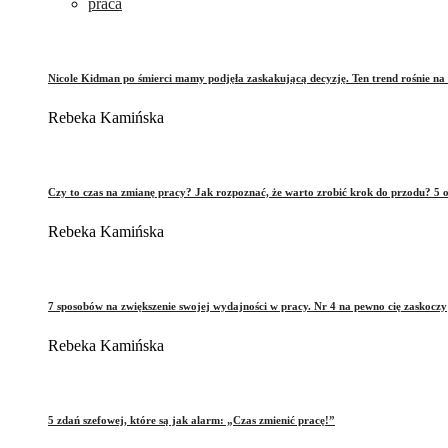
praca
Nicole Kidman po śmierci mamy podjęła zaskakującą decyzję. Ten trend rośnie na 
Rebeka Kamińska
Czy to czas na zmianę pracy? Jak rozpoznać, że warto zrobić krok do przodu? 5 o
Rebeka Kamińska
7 sposobów na zwiększenie swojej wydajności w pracy. Nr 4 na pewno cię zaskoczy
Rebeka Kamińska
5 zdań szefowej, które są jak alarm: „Czas zmienić pracę!”