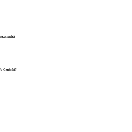
e przypadek
fy Czułości?