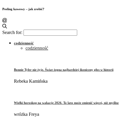
Peeling kawowy – jak zrobić?
Search for:
codzienność
codzienność
Bonnie Tyler nie żyje. Świat żegna najbardziej ikoniczny głos w historii
Rebeka Kamińska
Wielki horoskop na wakacje 2026. To lato może zmienić więcej, niż myślisz
wróżka Freya