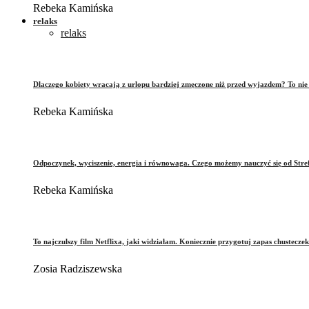
Rebeka Kamińska
relaks
relaks
Dlaczego kobiety wracają z urlopu bardziej zmęczone niż przed wyjazdem? To ni
Rebeka Kamińska
Odpoczynek, wyciszenie, energia i równowaga. Czego możemy nauczyć się od Stre
Rebeka Kamińska
To najczulszy film Netflixa, jaki widziałam. Koniecznie przygotuj zapas chusteczek
Zosia Radziszewska