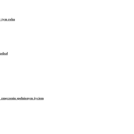
w tym roku
sadzał
o zmęczeniu spełnionym życiem