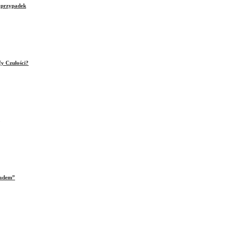
e przypadek
fy Czułości?
iadem”