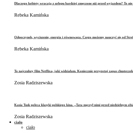
Dlaczego kobiety wracają z urlopu bardziej zmęczone niż przed wyjazdem? To ni
Rebeka Kamińska
Odpoczynek, wyciszenie, energia i równowaga. Czego możemy nauczyć się od Stre
Rebeka Kamińska
To najczulszy film Netflixa, jaki widziałam. Koniecznie przygotuj zapas chusteczek
Zosia Radziszewska
Kasia Tusk poleca klasyki polskiego kina. „Tata męczył nimi przed niedzielnym ob
Zosia Radziszewska
ciało
ciało