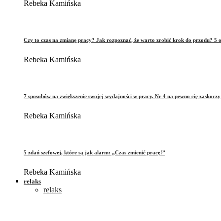
Rebeka Kamińska
Czy to czas na zmianę pracy? Jak rozpoznać, że warto zrobić krok do przodu? 5 o
Rebeka Kamińska
7 sposobów na zwiększenie swojej wydajności w pracy. Nr 4 na pewno cię zaskoczy
Rebeka Kamińska
5 zdań szefowej, które są jak alarm: „Czas zmienić pracę!”
Rebeka Kamińska
relaks
relaks