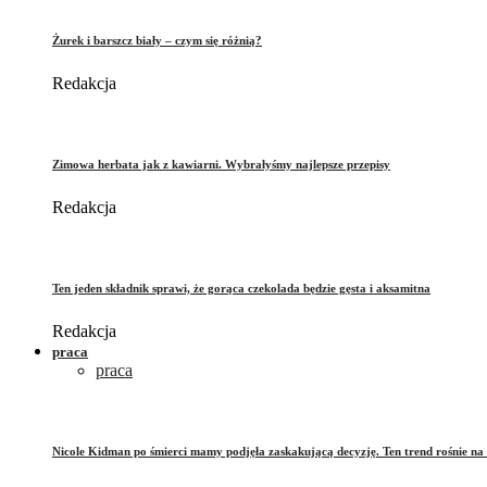
Żurek i barszcz biały – czym się różnią?
Redakcja
Zimowa herbata jak z kawiarni. Wybrałyśmy najlepsze przepisy
Redakcja
Ten jeden składnik sprawi, że gorąca czekolada będzie gęsta i aksamitna
Redakcja
praca
praca
Nicole Kidman po śmierci mamy podjęła zaskakującą decyzję. Ten trend rośnie na 