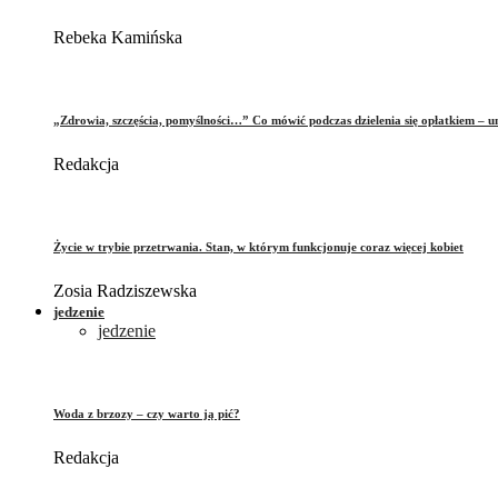
Rebeka Kamińska
„Zdrowia, szczęścia, pomyślności…” Co mówić podczas dzielenia się opłatkiem – 
Redakcja
Życie w trybie przetrwania. Stan, w którym funkcjonuje coraz więcej kobiet
Zosia Radziszewska
jedzenie
jedzenie
Woda z brzozy – czy warto ją pić?
Redakcja