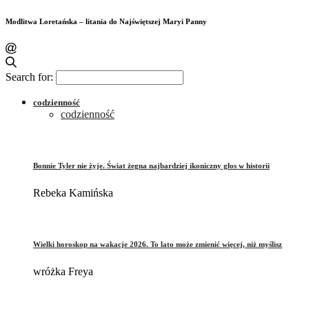
Modlitwa Loretańska – litania do Najświętszej Maryi Panny
Search for:
codzienność
codzienność
Bonnie Tyler nie żyje. Świat żegna najbardziej ikoniczny głos w historii
Rebeka Kamińska
Wielki horoskop na wakacje 2026. To lato może zmienić więcej, niż myślisz
wróżka Freya