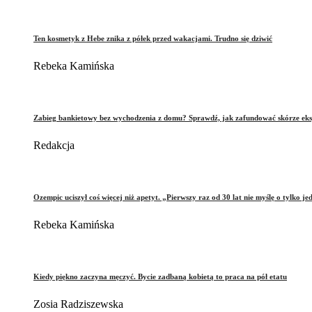
Ten kosmetyk z Hebe znika z półek przed wakacjami. Trudno się dziwić
Rebeka Kamińska
Zabieg bankietowy bez wychodzenia z domu? Sprawdź, jak zafundować skórze eks
Redakcja
Ozempic uciszył coś więcej niż apetyt. „Pierwszy raz od 30 lat nie myślę o tylko je
Rebeka Kamińska
Kiedy piękno zaczyna męczyć. Bycie zadbaną kobietą to praca na pół etatu
Zosia Radziszewska