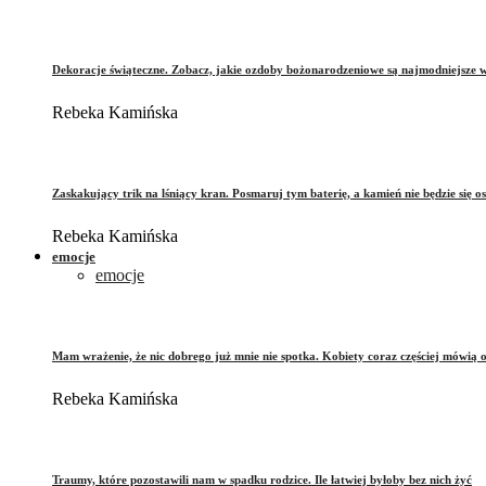
Dekoracje świąteczne. Zobacz, jakie ozdoby bożonarodzeniowe są najmodniejsze 
Rebeka Kamińska
Zaskakujący trik na lśniący kran. Posmaruj tym baterię, a kamień nie będzie się o
Rebeka Kamińska
emocje
emocje
Mam wrażenie, że nic dobrego już mnie nie spotka. Kobiety coraz częściej mówią 
Rebeka Kamińska
Traumy, które pozostawili nam w spadku rodzice. Ile łatwiej byłoby bez nich żyć