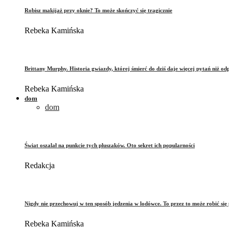
Robisz makijaż przy oknie? To może skończyć się tragicznie
Rebeka Kamińska
Brittany Murphy. Historia gwiazdy, której śmierć do dziś daje więcej pytań niż od
Rebeka Kamińska
dom
dom
Świat oszalał na punkcie tych pluszaków. Oto sekret ich popularności
Redakcja
Nigdy nie przechowuj w ten sposób jedzenia w lodówce. To przez to może robić się 
Rebeka Kamińska