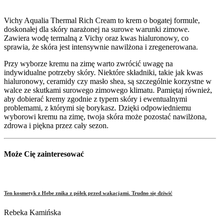
Vichy Aqualia Thermal Rich Cream to krem o bogatej formule,
doskonałej dla skóry narażonej na surowe warunki zimowe.
Zawiera wodę termalną z Vichy oraz kwas hialuronowy, co
sprawia, że skóra jest intensywnie nawilżona i zregenerowana.
Przy wyborze kremu na zimę warto zwrócić uwagę na
indywidualne potrzeby skóry. Niektóre składniki, takie jak kwas
hialuronowy, ceramidy czy masło shea, są szczególnie korzystne w
walce ze skutkami surowego zimowego klimatu. Pamiętaj również,
aby dobierać kremy zgodnie z typem skóry i ewentualnymi
problemami, z którymi się borykasz. Dzięki odpowiedniemu
wyborowi kremu na zimę, twoja skóra może pozostać nawilżona,
zdrowa i piękna przez cały sezon.
Może Cię zainteresować
Ten kosmetyk z Hebe znika z półek przed wakacjami. Trudno się dziwić
Rebeka Kamińska