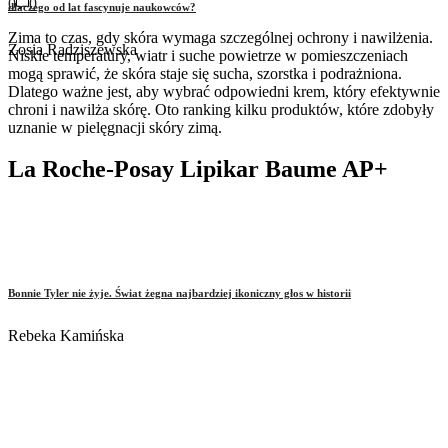
0
0
dlaczego od lat fascynuje naukowców?
Zima to czas, gdy skóra wymaga szczególnej ochrony i nawilżenia.
Zosia Radziszewska
Niskie temperatury, wiatr i suche powietrze w pomieszczeniach
mogą sprawić, że skóra staje się sucha, szorstka i podrażniona.
Dlatego ważne jest, aby wybrać odpowiedni krem, który efektywnie
chroni i nawilża skórę. Oto ranking kilku produktów, które zdobyły
uznanie w pielęgnacji skóry zimą.
La Roche-Posay Lipikar Baume AP+
Bonnie Tyler nie żyje. Świat żegna najbardziej ikoniczny głos w historii
Rebeka Kamińska