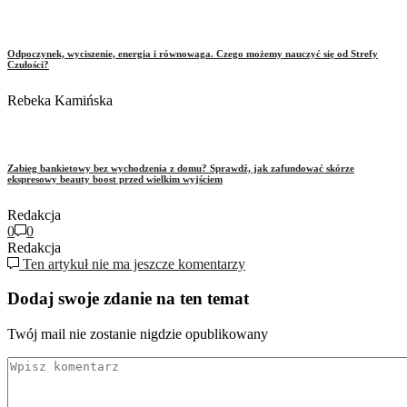
Odpoczynek, wyciszenie, energia i równowaga. Czego możemy nauczyć się od Strefy
Czułości?
Rebeka Kamińska
Zabieg bankietowy bez wychodzenia z domu? Sprawdź, jak zafundować skórze
ekspresowy beauty boost przed wielkim wyjściem
Redakcja
0
0
Redakcja
Ten artykuł nie ma jeszcze komentarzy
Dodaj swoje zdanie na ten temat
Twój mail nie zostanie nigdzie opublikowany