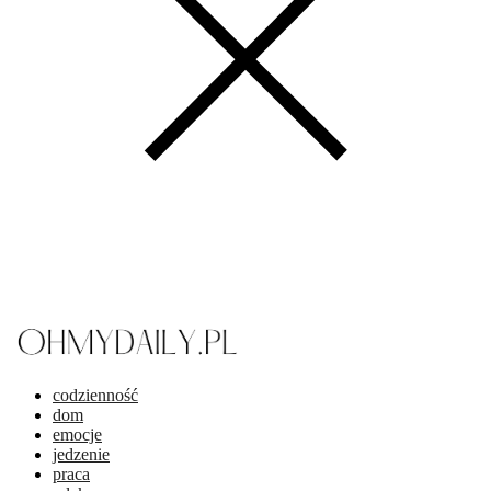
codzienność
dom
emocje
jedzenie
praca