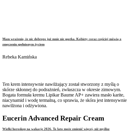
Mam wrażenie, że nic dobrego już mnie nie spotka. Kobiety coraz częściej mówią o
zmęczeniu spełnionym życiem
Rebeka Kamińska
Ten krem intensywnie nawilżający został stworzony z myślą o
skórze skłonnej do podrażnień, zwłaszcza w okresie zimowym.
Bogata formuła kremu Lipikar Baume AP+ zawiera masło karite,
niacynamid i wodę termalną, co sprawia, że skóra jest intensywnie
nawilżona i odżywiona.
Eucerin Advanced Repair Cream
Wielki horoskop na wakacje 2026. To lato może zmienić więcej, niż myślisz