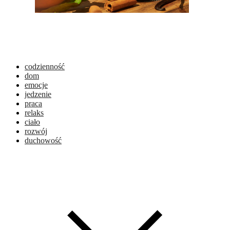
codzienność
dom
emocje
jedzenie
praca
relaks
ciało
rozwój
duchowość