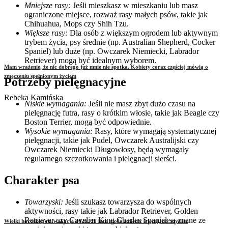
Mniejsze rasy:
Jeśli mieszkasz w mieszkaniu lub masz
ograniczone miejsce, rozważ rasy małych psów, takie jak
Chihuahua, Mops czy Shih Tzu.
Większe rasy:
Dla osób z większym ogrodem lub aktywnym
trybem życia, psy średnie (np. Australian Shepherd, Cocker
Spaniel) lub duże (np. Owczarek Niemiecki, Labrador
Retriever) mogą być idealnym wyborem.
Mam wrażenie, że nic dobrego już mnie nie spotka. Kobiety coraz częściej mówią o
zmęczeniu spełnionym życiem
Potrzeby pielęgnacyjne
Rebeka Kamińska
Niskie wymagania:
Jeśli nie masz zbyt dużo czasu na
pielęgnację futra, rasy o krótkim włosie, takie jak Beagle czy
Boston Terrier, mogą być odpowiednie.
Wysokie wymagania:
Rasy, które wymagają systematycznej
pielęgnacji, takie jak Pudel, Owczarek Australijski czy
Owczarek Niemiecki Długowłosy, będą wymagały
regularnego szczotkowania i pielęgnacji sierści.
Charakter psa
Towarzyski:
Jeśli szukasz towarzysza do wspólnych
aktywności, rasy takie jak Labrador Retriever, Golden
Retriever czy Cavalier King Charles Spaniel są znane ze
Wielki horoskop na wakacje 2026. To lato może zmienić więcej, niż myślisz