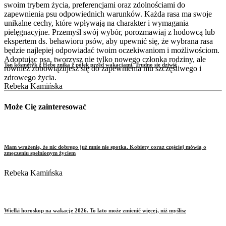
swoim trybem życia, preferencjami oraz zdolnościami do
zapewnienia psu odpowiednich warunków. Każda rasa ma swoje
unikalne cechy, które wpływają na charakter i wymagania
pielęgnacyjne. Przemyśl swój wybór, porozmawiaj z hodowcą lub
ekspertem ds. behawioru psów, aby upewnić się, że wybrana rasa
będzie najlepiej odpowiadać twoim oczekiwaniom i możliwościom.
Adoptując psa, tworzysz nie tylko nowego członka rodziny, ale
Ten kosmetyk z Hebe znika z półek przed wakacjami. Trudno się dziwić
również zobowiązujesz się do zapewnienia mu szczęśliwego i
zdrowego życia.
Rebeka Kamińska
Może Cię zainteresować
Mam wrażenie, że nic dobrego już mnie nie spotka. Kobiety coraz częściej mówią o
zmęczeniu spełnionym życiem
Rebeka Kamińska
Wielki horoskop na wakacje 2026. To lato może zmienić więcej, niż myślisz