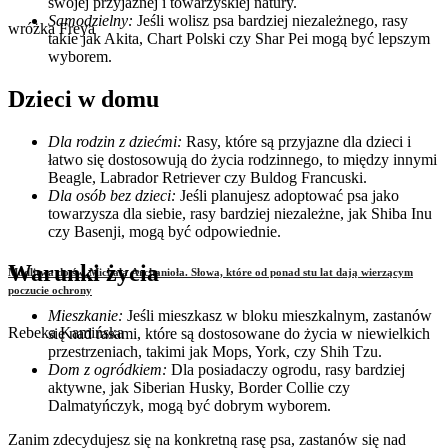
swojej przyjaznej i towarzyskiej natury.
Samodzielny:
Jeśli wolisz psa bardziej niezależnego, rasy
wróżka Freya
takie jak Akita, Chart Polski czy Shar Pei mogą być lepszym
wyborem.
Dzieci w dom
u
Dla rodzin z dziećmi:
Rasy, które są przyjazne dla dzieci i
łatwo się dostosowują do życia rodzinnego, to między innymi
Beagle, Labrador Retriever czy Buldog Francuski.
Dla osób bez dzieci:
Jeśli planujesz adoptować psa jako
towarzysza dla siebie, rasy bardziej niezależne, jak Shiba Inu
czy Basenji, mogą być odpowiednie.
Warunki życia
Modlitwa do św. Michała Archanioła. Słowa, które od ponad stu lat dają wierzącym
poczucie ochrony
Mieszkanie:
Jeśli mieszkasz w bloku mieszkalnym, zastanów
Rebeka Kamińska
się nad rasami, które są dostosowane do życia w niewielkich
przestrzeniach, takimi jak Mops, York, czy Shih Tzu.
Dom z ogródkiem:
Dla posiadaczy ogrodu, rasy bardziej
aktywne, jak Siberian Husky, Border Collie czy
Dalmatyńczyk, mogą być dobrym wyborem.
Zanim zdecydujesz się na konkretną rasę psa, zastanów się nad