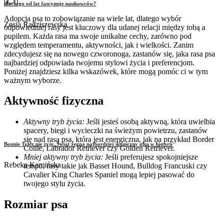
0
0
dlaczego od lat fascynuje naukowców?
Adopcja psa to zobowiązanie na wiele lat, dlatego wybór
Zosia Radziszewska
odpowiedniej rasy jest kluczowy dla udanej relacji między tobą a
pupilem. Każda rasa ma swoje unikalne cechy, zarówno pod
względem temperamentu, aktywności, jak i wielkości. Zanim
zdecydujesz się na nowego czworonoga, zastanów się, jaka rasa psa
najbardziej odpowiada twojemu stylowi życia i preferencjom.
Poniżej znajdziesz kilka wskazówek, które mogą pomóc ci w tym
ważnym wyborze.
Aktywność fizyczna
Aktywny tryb życia:
Jeśli jesteś osobą aktywną, która uwielbia
spacery, biegi i wycieczki na świeżym powietrzu, zastanów
się nad rasą psa, która jest energiczna, jak na przykład Border
Bonnie Tyler nie żyje. Świat żegna najbardziej ikoniczny głos w historii
Collie, Labrador Retriever czy Golden Retriever.
Mniej aktywny tryb życia:
Jeśli preferujesz spokojniejsze
Rebeka Kamińska
tempo, rasy takie jak Basset Hound, Bulldog Francuski czy
Cavalier King Charles Spaniel mogą lepiej pasować do
twojego stylu życia.
Rozmiar psa