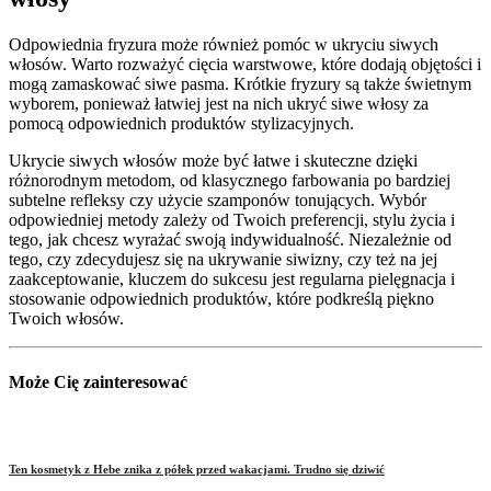
Odpowiednia fryzura może również pomóc w ukryciu siwych
włosów. Warto rozważyć cięcia warstwowe, które dodają objętości i
mogą zamaskować siwe pasma. Krótkie fryzury są także świetnym
wyborem, ponieważ łatwiej jest na nich ukryć siwe włosy za
pomocą odpowiednich produktów stylizacyjnych.
Ukrycie siwych włosów może być łatwe i skuteczne dzięki
różnorodnym metodom, od klasycznego farbowania po bardziej
subtelne refleksy czy użycie szamponów tonujących. Wybór
odpowiedniej metody zależy od Twoich preferencji, stylu życia i
tego, jak chcesz wyrażać swoją indywidualność. Niezależnie od
tego, czy zdecydujesz się na ukrywanie siwizny, czy też na jej
zaakceptowanie, kluczem do sukcesu jest regularna pielęgnacja i
stosowanie odpowiednich produktów, które podkreślą piękno
Twoich włosów.
Może Cię zainteresować
Ten kosmetyk z Hebe znika z półek przed wakacjami. Trudno się dziwić