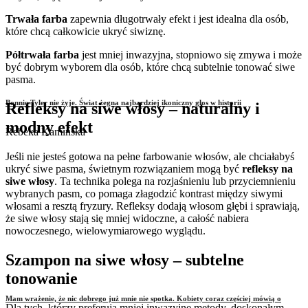
Trwała farba
zapewnia długotrwały efekt i jest idealna dla osób,
które chcą całkowicie ukryć siwiznę.
Półtrwała farba
jest mniej inwazyjna, stopniowo się zmywa i może
być dobrym wyborem dla osób, które chcą subtelnie tonować siwe
pasma.
Bonnie Tyler nie żyje. Świat żegna najbardziej ikoniczny głos w historii
Refleksy na siwe włosy – naturalny i
modny efekt
Rebeka Kamińska
Jeśli nie jesteś gotowa na pełne farbowanie włosów, ale chciałabyś
ukryć siwe pasma, świetnym rozwiązaniem mogą być
refleksy na
siwe włosy
. Ta technika polega na rozjaśnieniu lub przyciemnieniu
wybranych pasm, co pomaga złagodzić kontrast między siwymi
włosami a resztą fryzury. Refleksy dodają włosom głębi i sprawiają,
że siwe włosy stają się mniej widoczne, a całość nabiera
nowoczesnego, wielowymiarowego wyglądu.
Szampon na siwe włosy – subtelne
tonowanie
Mam wrażenie, że nic dobrego już mnie nie spotka. Kobiety coraz częściej mówią o
Dla tych, którzy preferują mniej inwazyjne metody, doskonałym