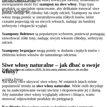
zmęczeniu spełnionym życiem
rozwiązaniem może być
szampon na siwe włosy
. Tego typu
produkty są specjalnie opracowane, aby delikatnie tonować siwe
Rebeka Kamińska
pasma, nadając im chłodny lub ciepły odcień. Szampony na siwe
włosy mogą pomóc w zneutralizowaniu żółtych tonów, które
czasami pojawiają się na siwych włosach, nadając im bardziej
srebrzysty i elegancki wygląd.
Szampony fioletowe
są popularnym wyborem, ponieważ pomagają
zniwelować żółte tony, nadając siwym włosom chłodny, srebrzysty
odcień.
Szampony brązujące
mogą pomóc w dodaniu ciepłych tonów i
zbliżeniu koloru włosów do naturalnego odcienia.
Siwe włosy naturalne – jak dbać o swoje
Wielki horoskop na wakacje 2026. To lato może zmienić więcej, niż myślisz
włosy?
wróżka Freya
Nie każdy chce ukrywać siwe włosy. W ostatnich latach rośnie
popularność trendu na
siwe włosy naturalne
. Wiele osób decyduje
się na zaakceptowanie swojej siwizny i eksponowanie jej z dumą.
Aby naturalne siwe włosy wyglądały zdrowo i lśniąco, warto
stosować odpowiednie produkty do pielęgnacji.
Nawilżenie:
Siwe włosy często są bardziej suche i porowate,