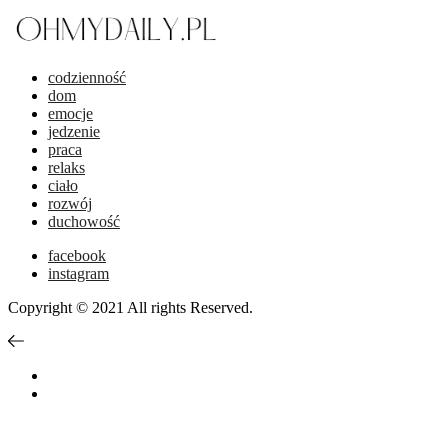
codzienność
dom
emocje
jedzenie
praca
relaks
ciało
rozwój
duchowość
facebook
instagram
Copyright © 2021 All rights Reserved.