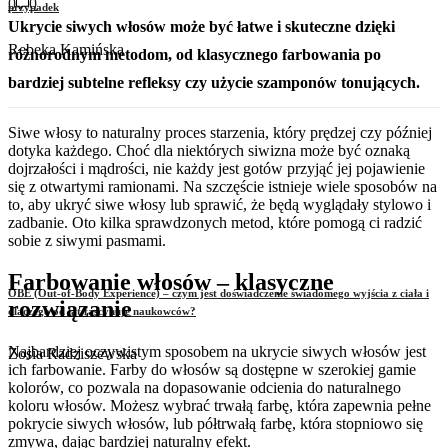
0
0
przypadek
Ukrycie siwych włosów może być łatwe i skuteczne dzięki
Rebeka Kamińska
różnorodnym metodom, od klasycznego farbowania po
bardziej subtelne refleksy czy użycie szamponów tonujących.
Siwe włosy to naturalny proces starzenia, który prędzej czy później
dotyka każdego. Choć dla niektórych siwizna może być oznaką
dojrzałości i mądrości, nie każdy jest gotów przyjąć jej pojawienie
się z otwartymi ramionami. Na szczęście istnieje wiele sposobów na
to, aby ukryć siwe włosy lub sprawić, że będą wyglądały stylowo i
zadbanie. Oto kilka sprawdzonych metod, które pomogą ci radzić
sobie z siwymi pasmami.
Farbowanie włosów – klasyczne
OBE (Out-of-Body Experience) – czym jest doświadczenie świadomego wyjścia z ciała i
rozwiązanie
dlaczego od lat fascynuje naukowców?
Najbardziej oczywistym sposobem na ukrycie siwych włosów jest
Zosia Radziszewska
ich farbowanie. Farby do włosów są dostępne w szerokiej gamie
kolorów, co pozwala na dopasowanie odcienia do naturalnego
koloru włosów. Możesz wybrać trwałą farbę, która zapewnia pełne
pokrycie siwych włosów, lub półtrwałą farbę, która stopniowo się
zmywa, dając bardziej naturalny efekt.