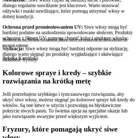
dlatego regularne nawilżanie jest kluczowe. Warto stosować
odżywki i maski nawilżające, które pomogą utrzymać włosy w
dobrej kondycji.
Ochrona przed promieniowaniem UV:
Siwe włosy mogą być
bardziej podatne na uszkodzenia spowodowane słońcem. Produkty
ochronne z filtrem UV pomogą chronić kolor i strukturę włosów.
Modlitwa do św. Michała Archanioła. Słowa, które od ponad stu lat dają wierzącym
poczucie ochrony
Stylizacja:
Siwe włosy mogą być bardziej odporne na stylizację,
dlatego warto sięgnąć po produkty wygładzające i ułatwiające
Rebeka Kamińska
układanie fryzury.
Kolorowe spraye i kredy – szybkie
rozwiązania na krótką metę
Jeśli potrzebujesz szybkiego i tymczasowego rozwiązania, aby
ukryć siwe włosy, możesz sięgnąć po kolorowe spraye lub kredy do
włosów. Są one łatwe w użyciu i pozwalają na błyskawiczne
pokrycie siwych pasm. To świetna opcja na specjalne okazje lub
jako rozwiązanie awaryjne przed większym wyjściem.
Fryzury, które pomagają ukryć siwe
włosy