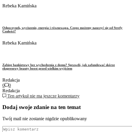
Rebeka Kamińska
Odpoczynek, wyciszenie, energia i równowaga. Czego możemy nauczyć się od Strefy
Czułości?
Rebeka Kamińska
Zabieg bankietowy bez wychodzenia z domu? Sprawdź, jak zafundować skórze
ekspresowy beauty boost przed wielkim wyjściem
Redakcja
0
0
Redakcja
Ten artykuł nie ma jeszcze komentarzy
Dodaj swoje zdanie na ten temat
Twój mail nie zostanie nigdzie opublikowany