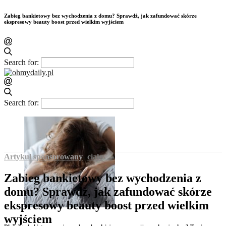
Zabieg bankietowy bez wychodzenia z domu? Sprawdź, jak zafundować skórze
ekspresowy beauty boost przed wielkim wyjściem
Search for:
Search for:
Artykuł sponsorowany
ciało
Zabieg bankietowy bez wychodzenia z
domu? Sprawdź, jak zafundować skórze
ekspresowy beauty boost przed wielkim
wyjściem