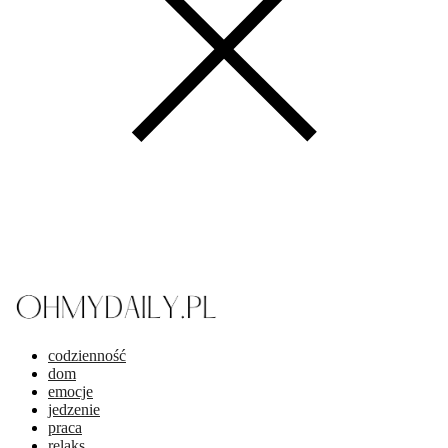
codzienność
dom
emocje
jedzenie
praca
relaks