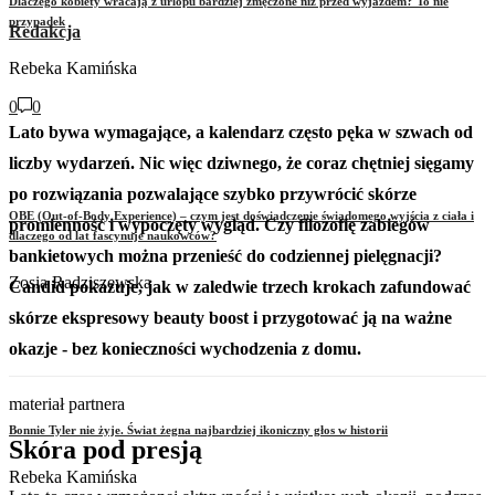
Dlaczego kobiety wracają z urlopu bardziej zmęczone niż przed wyjazdem? To nie
przypadek
Redakcja
Rebeka Kamińska
0
0
Lato bywa wymagające, a kalendarz często pęka w szwach od
liczby wydarzeń. Nic więc dziwnego, że coraz chętniej sięgamy
po rozwiązania pozwalające szybko przywrócić skórze
OBE (Out-of-Body Experience) – czym jest doświadczenie świadomego wyjścia z ciała i
promienność i wypoczęty wygląd. Czy filozofię zabiegów
dlaczego od lat fascynuje naukowców?
bankietowych można przenieść do codziennej pielęgnacji?
Zosia Radziszewska
Candid pokazuje, jak w zaledwie trzech krokach zafundować
skórze ekspresowy beauty boost i przygotować ją na ważne
okazje - bez konieczności wychodzenia z domu.
materiał partnera
Bonnie Tyler nie żyje. Świat żegna najbardziej ikoniczny głos w historii
Skóra pod presją
Rebeka Kamińska