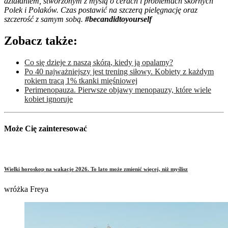
działaniem, stworzonym z myślą o cerach i problemach skórnych
Polek i Polaków. Czas postawić na szczerą pielęgnację oraz
szczerość z samym sobą.
#becandidtoyourself
Zobacz także:
Co się dzieje z naszą skórą, kiedy ją opalamy?
Po 40 najważniejszy jest trening siłowy. Kobiety z każdym
rokiem tracą 1% tkanki mięśniowej
Perimenopauza. Pierwsze objawy menopauzy, które wiele
kobiet ignoruje
Może Cię zainteresować
Wielki horoskop na wakacje 2026. To lato może zmienić więcej, niż myślisz
wróżka Freya