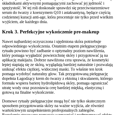
składnikami aktywnymi pomagającymi zachować jej jędrność i
sprężystość. W tej roli doskonale sprawdzi się przeciwstarzeniowe
serum do twarzy z koenzymem Q10 i astaksantyną, będące częścią
codziennej kuracji anti-age, która procentuje nie tylko przed wielkim
wyjściem, ale każdego dnia.
Krok 3. Perfekcyjne wykończenie pre-makeup
Nawet najbardziej oczyszczona i ujędrniona skóra potrzebuje
odpowiedniego wykończenia. Ostatnim etapem pielęgnacyjnego
rytuału powinno być zadbanie o optymalny poziom nawilżenia,
który pomaga wygładzić powierzchnię skóry i przygotować ją na
aplikację makijażu. Dobrze nawilżona cera sprawia, że kosmetyki
lepiej stapiają się ze skórą, wyglądają bardziej naturalnie i pozwalają
uniknąć efektu ciężkiej, widocznej maski. To właśnie ten krok
pomaga wydobyć naturalny glow. Tak przygotowaną pielęgnację
dopełnia Łagodzący krem do twarzy z ektoiną i skwalanem, którego
formuła wspiera barierę hydrolipidową skóry, pomaga ograniczać
utratę wody oraz pozostawia cerę bardziej miękką, elastyczną i
gotową na finalne wykończenie.
Domowe rytuały pielęgnacyjne mogą być nie tylko skutecznym
sposobem przygotowania skóry na ważne wyjścia, ale również
wartościowym uzupełnieniem profesjonalnych zabiegów.
Regularnie stosowane pomagają wzmacniać i podtrzymywać efekty,