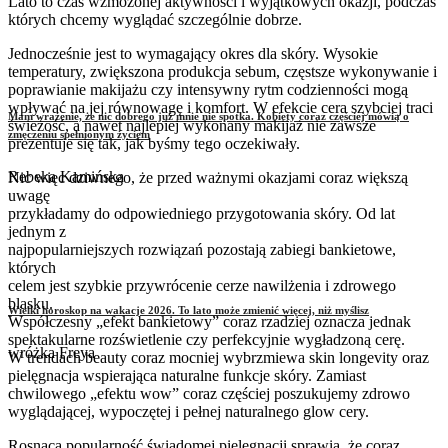
Lato to czas wzmożonej aktywności i wyjątkowych okazji, podczas
których chcemy wyglądać szczególnie dobrze.
Jednocześnie jest to wymagający okres dla skóry. Wysokie
temperatury, zwiększona produkcja sebum, częstsze wykonywanie i
poprawianie makijażu czy intensywny rytm codzienności mogą
wpływać na jej równowagę i komfort. W efekcie cera szybciej traci
Mam wrażenie, że nic dobrego już mnie nie spotka. Kobiety coraz częściej mówią o
świeżość, a nawet najlepiej wykonany makijaż nie zawsze
zmęczeniu spełnionym życiem
prezentuje się tak, jak byśmy tego oczekiwały.
Rebeka Kamińska
Nic więc dziwnego, że przed ważnymi okazjami coraz większą
uwagę
przykładamy do odpowiedniego przygotowania skóry. Od lat
jednym z
najpopularniejszych rozwiązań pozostają zabiegi bankietowe,
których
celem jest szybkie przywrócenie cerze nawilżenia i zdrowego
blasku.
Wielki horoskop na wakacje 2026. To lato może zmienić więcej, niż myślisz
Współczesny „efekt bankietowy” coraz rzadziej oznacza jednak
spektakularne rozświetlenie czy perfekcyjnie wygładzoną cerę.
wróżka Freya
W trendach beauty coraz mocniej wybrzmiewa skin longevity oraz
pielęgnacja wspierająca naturalne funkcje skóry. Zamiast
chwilowego „efektu wow” coraz częściej poszukujemy zdrowo
wyglądającej, wypoczętej i pełnej naturalnego glow cery.
Rosnąca popularność świadomej pielęgnacji sprawia, że coraz