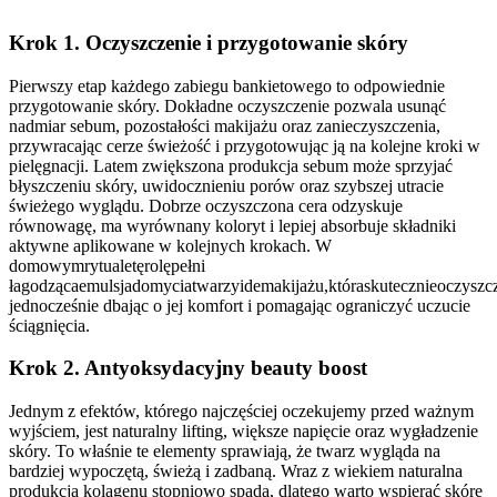
Krok 1. Oczyszczenie i przygotowanie skóry
Pierwszy etap każdego zabiegu bankietowego to odpowiednie
przygotowanie skóry. Dokładne oczyszczenie pozwala usunąć
nadmiar sebum, pozostałości makijażu oraz zanieczyszczenia,
przywracając cerze świeżość i przygotowując ją na kolejne kroki w
pielęgnacji. Latem zwiększona produkcja sebum może sprzyjać
błyszczeniu skóry, uwidocznieniu porów oraz szybszej utracie
świeżego wyglądu. Dobrze oczyszczona cera odzyskuje
równowagę, ma wyrównany koloryt i lepiej absorbuje składniki
aktywne aplikowane w kolejnych krokach. W
domowymrytualetęrolępełni
łagodzącaemulsjadomyciatwarzyidemakijażu,któraskutecznieoczyszcz
jednocześnie dbając o jej komfort i pomagając ograniczyć uczucie
ściągnięcia.
Krok 2. Antyoksydacyjny beauty boost
Jednym z efektów, którego najczęściej oczekujemy przed ważnym
wyjściem, jest naturalny lifting, większe napięcie oraz wygładzenie
skóry. To właśnie te elementy sprawiają, że twarz wygląda na
bardziej wypoczętą, świeżą i zadbaną. Wraz z wiekiem naturalna
produkcja kolagenu stopniowo spada, dlatego warto wspierać skórę