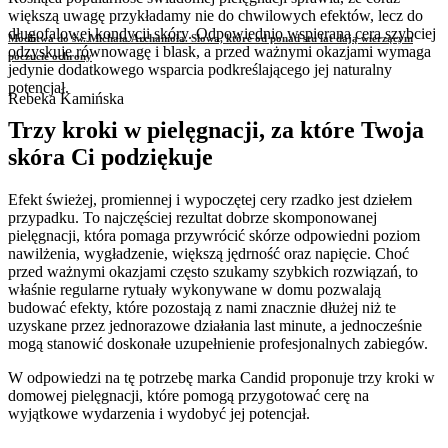
większą uwagę przykładamy nie do chwilowych efektów, lecz do
długofalowej kondycji skóry. Odpowiednio wspierana cera szybciej
Modlitwa do św. Michała Archanioła. Słowa, które od ponad stu lat dają wierzącym
odzyskuje równowagę i blask, a przed ważnymi okazjami wymaga
poczucie ochrony
jedynie dodatkowego wsparcia podkreślającego jej naturalny
potencjał.
Rebeka Kamińska
Trzy kroki w pielęgnacji, za które Twoja
skóra Ci podziękuje
Efekt świeżej, promiennej i wypoczętej cery rzadko jest dziełem
przypadku. To najczęściej rezultat dobrze skomponowanej
pielęgnacji, która pomaga przywrócić skórze odpowiedni poziom
nawilżenia, wygładzenie, większą jędrność oraz napięcie. Choć
przed ważnymi okazjami często szukamy szybkich rozwiązań, to
właśnie regularne rytuały wykonywane w domu pozwalają
budować efekty, które pozostają z nami znacznie dłużej niż te
uzyskane przez jednorazowe działania last minute, a jednocześnie
mogą stanowić doskonałe uzupełnienie profesjonalnych zabiegów.
W odpowiedzi na tę potrzebę marka Candid proponuje trzy kroki w
domowej pielęgnacji, które pomogą przygotować cerę na
wyjątkowe wydarzenia i wydobyć jej potencjał.