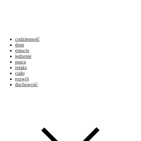
codzienność
dom
emocje
jedzenie
praca
relaks
ciało
rozwój
duchowość