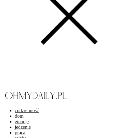
codzienność
dom
emocje
jedzenie
praca