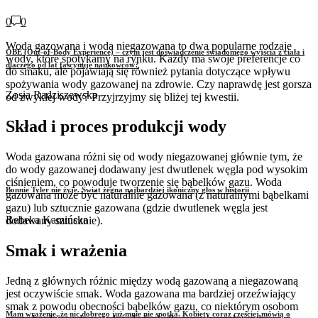
0
0
Woda gazowana i woda niegazowana to dwa popularne rodzaje
OBE (Out-of-Body Experience) – czym jest doświadczenie świadomego wyjścia z ciała i
wody, które spotykamy na rynku. Każdy ma swoje preferencje co
dlaczego od lat fascynuje naukowców?
do smaku, ale pojawiają się również pytania dotyczące wpływu
spożywania wody gazowanej na zdrowie. Czy naprawdę jest gorsza
Zosia Radziszewska
od zwykłej wody? Przyjrzyjmy się bliżej tej kwestii.
Skład i proces produkcji wody
Woda gazowana różni się od wody niegazowanej głównie tym, że
do wody gazowanej dodawany jest dwutlenek węgla pod wysokim
ciśnieniem, co powoduje tworzenie się bąbelków gazu. Woda
Bonnie Tyler nie żyje. Świat żegna najbardziej ikoniczny głos w historii
gazowana może być naturalnie gazowana (z naturalnymi bąbelkami
gazu) lub sztucznie gazowana (gdzie dwutlenek węgla jest
Rebeka Kamińska
dodawany sztucznie).
Smak i wrażenia
Jedną z głównych różnic między wodą gazowaną a niegazowaną
jest oczywiście smak. Woda gazowana ma bardziej orzeźwiający
smak z powodu obecności bąbelków gazu, co niektórym osobom
Mam wrażenie, że nic dobrego już mnie nie spotka. Kobiety coraz częściej mówią o