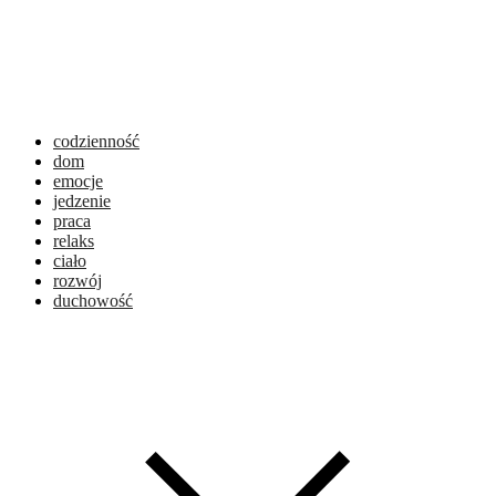
codzienność
dom
emocje
jedzenie
praca
relaks
ciało
rozwój
duchowość