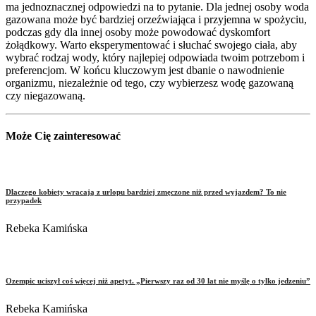
ma jednoznacznej odpowiedzi na to pytanie. Dla jednej osoby woda
gazowana może być bardziej orzeźwiająca i przyjemna w spożyciu,
podczas gdy dla innej osoby może powodować dyskomfort
żołądkowy. Warto eksperymentować i słuchać swojego ciała, aby
wybrać rodzaj wody, który najlepiej odpowiada twoim potrzebom i
preferencjom. W końcu kluczowym jest dbanie o nawodnienie
organizmu, niezależnie od tego, czy wybierzesz wodę gazowaną
czy niegazowaną.
Może Cię zainteresować
Dlaczego kobiety wracają z urlopu bardziej zmęczone niż przed wyjazdem? To nie
przypadek
Rebeka Kamińska
Ozempic uciszył coś więcej niż apetyt. „Pierwszy raz od 30 lat nie myślę o tylko jedzeniu”
Rebeka Kamińska