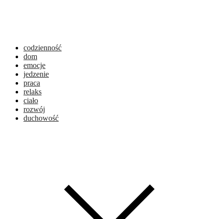
codzienność
dom
emocje
jedzenie
praca
relaks
ciało
rozwój
duchowość