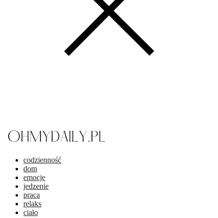
codzienność
dom
emocje
jedzenie
praca
relaks
ciało