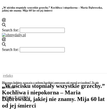
„W uścisku stopniały wszystkie grzechy.” Kochliwa i niepokorna – Maria Dąbrowska,
jakiej nie znamy. Mija 60 lat od jej śmierci
Search for:
Search for:
relaks
Dlaczego kobiety wracają z urlopu bardziej zmęczone niż przed wyjazdem? To nie
„W uścisku stopniały wszystkie grzechy.”
przypadek
Kochliwa i niepokorna – Maria
Rebeka Kamińska
Dąbrowska, jakiej nie znamy. Mija 60 lat
od jej śmierci