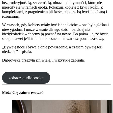
bezpruderyjnością, szczerością, obrazami intymności, które nie
mieściły się w ramach epoki. Pokazują kobietę z krwi i kości. Z
kompleksami, z pragnieniem bliskości, z potrzebą bycia kochaną i
rozumianą.
W czasach, gdy kobiety miały być ładne i ciche – ona była głośna i
niewygodna. I może właśnie dlatego dziś – bardziej niż
kiedykolwiek – chcemy ją poznać na nowo. Bo pokazuje, że bycie
sobą – nawet jeśli trudne i bolesne – ma wartość ponadczasową.
„Bywają noce i bywają dnie powszednie, a czasem bywają też
niedziele” – pisała.
Dąbrowska przeżyła ich wiele. I wszystkie zapisała.
zobacz audiobooka
Może Cię zainteresować