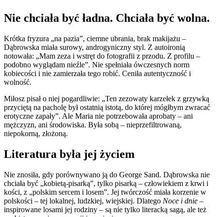
Nie chciała być ładna. Chciała być wolna.
Krótka fryzura „na pazia”, ciemne ubrania, brak makijażu –
Dąbrowska miała surowy, androgyniczny styl. Z autoironią
notowała: „Mam zeza i wstręt do fotografii z przodu. Z profilu –
podobno wyglądam nieźle”. Nie spełniała ówczesnych norm
kobiecości i nie zamierzała tego robić. Ceniła autentyczność i
wolność.
Miłosz pisał o niej pogardliwie: „Ten zezowaty karzełek z grzywką
przyciętą na pacholę był ostatnią istotą, do której mógłbym zwracać
erotyczne zapały”. Ale Maria nie potrzebowała aprobaty – ani
mężczyzn, ani środowiska. Była sobą – nieprzefiltrowaną,
niepokorną, złożoną.
Literatura była jej życiem
Nie znosiła, gdy porównywano ją do George Sand. Dąbrowska nie
chciała być „kobietą-pisarką”, tylko pisarką – człowiekiem z krwi i
kości, z „polskim sercem i losem”. Jej twórczość miała korzenie w
polskości – tej lokalnej, ludzkiej, wiejskiej. Dlatego
Noce i dnie
–
inspirowane losami jej rodziny – są nie tylko literacką sagą, ale też