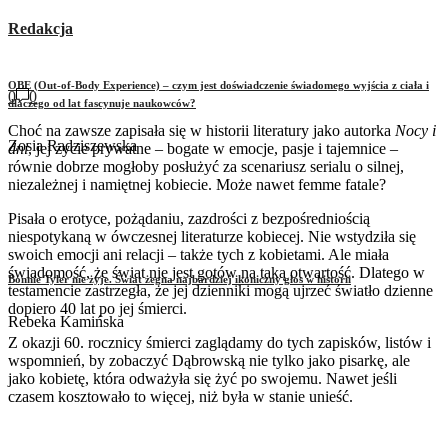
Redakcja
OBE (Out-of-Body Experience) – czym jest doświadczenie świadomego wyjścia z ciała i
0
0
dlaczego od lat fascynuje naukowców?
Choć na zawsze zapisała się w historii literatury jako autorka
Nocy i
Zosia Radziszewska
dni
, jej życie prywatne – bogate w emocje, pasje i tajemnice –
równie dobrze mogłoby posłużyć za scenariusz serialu o silnej,
niezależnej i namiętnej kobiecie. Może nawet femme fatale?
Pisała o erotyce, pożądaniu, zazdrości z bezpośredniością
niespotykaną w ówczesnej literaturze kobiecej. Nie wstydziła się
swoich emocji ani relacji – także tych z kobietami. Ale miała
świadomość, że świat nie jest gotów na taką otwartość. Dlatego w
Bonnie Tyler nie żyje. Świat żegna najbardziej ikoniczny głos w historii
testamencie zastrzegła, że jej dzienniki mogą ujrzeć światło dzienne
dopiero 40 lat po jej śmierci.
Rebeka Kamińska
Z okazji 60. rocznicy śmierci zaglądamy do tych zapisków, listów i
wspomnień, by zobaczyć Dąbrowską nie tylko jako pisarkę, ale
jako kobietę, która odważyła się żyć po swojemu. Nawet jeśli
czasem kosztowało to więcej, niż była w stanie unieść.