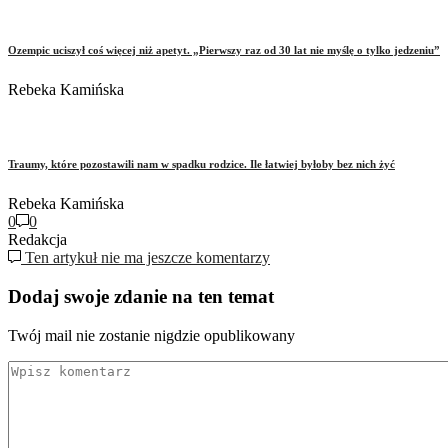
Ozempic uciszył coś więcej niż apetyt. „Pierwszy raz od 30 lat nie myślę o tylko jedzeniu”
Rebeka Kamińska
Traumy, które pozostawili nam w spadku rodzice. Ile łatwiej byłoby bez nich żyć
Rebeka Kamińska
0
0
Redakcja
Ten artykuł nie ma jeszcze komentarzy
Dodaj swoje zdanie na ten temat
Twój mail nie zostanie nigdzie opublikowany