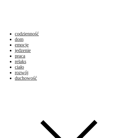
codzienność
dom
emocje
jedzenie
praca
relaks
ciało
rozwój
duchowość