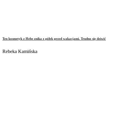
Ten kosmetyk z Hebe znika z półek przed wakacjami. Trudno się dziwić
Rebeka Kamińska