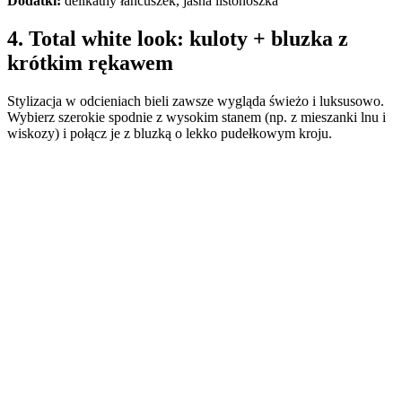
Dodatki:
delikatny łańcuszek, jasna listonoszka
4. Total white look: kuloty + bluzka z
krótkim rękawem
Stylizacja w odcieniach bieli zawsze wygląda świeżo i luksusowo.
Wybierz szerokie spodnie z wysokim stanem (np. z mieszanki lnu i
wiskozy) i połącz je z bluzką o lekko pudełkowym kroju.