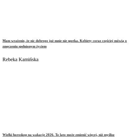
Mam wrażenie, że nic dobrego już mnie nie spotka. Kobiety coraz częściej mówią o
zmęczeniu spełnionym życiem
Rebeka Kamińska
Wielki horoskop na wakacje 2026. To lato może zmienić więcej, niż myślisz