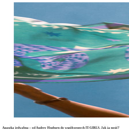
Apaszka jedwabna – od Audrey Hepburn do współczesnych IT-GIRLS. Jak ją nosić?