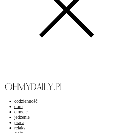
codzienność
dom
emocje
jedzenie
praca
relaks