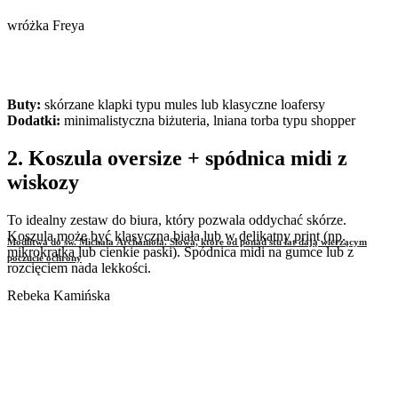
wróżka Freya
Buty:
skórzane klapki typu mules lub klasyczne loafersy
Dodatki:
minimalistyczna biżuteria, lniana torba typu shopper
2. Koszula oversize + spódnica midi z
wiskozy
To idealny zestaw do biura, który pozwala oddychać skórze.
Koszula może być klasyczna biała lub w delikatny print (np.
Modlitwa do św. Michała Archanioła. Słowa, które od ponad stu lat dają wierzącym
mikrokratka lub cienkie paski). Spódnica midi na gumce lub z
poczucie ochrony
rozcięciem nada lekkości.
Rebeka Kamińska