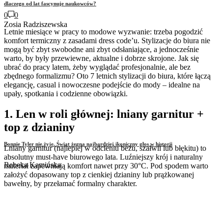
dlaczego od lat fascynuje naukowców?
0
0
Zosia Radziszewska
Letnie miesiące w pracy to modowe wyzwanie: trzeba pogodzić
komfort termiczny z zasadami dress code’u. Stylizacje do biura nie
mogą być zbyt swobodne ani zbyt odsłaniające, a jednocześnie
warto, by były przewiewne, aktualne i dobrze skrojone. Jak się
ubrać do pracy latem, żeby wyglądać profesjonalnie, ale bez
zbędnego formalizmu? Oto 7 letnich stylizacji do biura, które łączą
elegancję, casual i nowoczesne podejście do mody – idealne na
upały, spotkania i codzienne obowiązki.
1. Len w roli głównej: lniany garnitur +
top z dzianiny
Bonnie Tyler nie żyje. Świat żegna najbardziej ikoniczny głos w historii
Lniany garnitur (najlepiej w odcieniu beżu, szałwii lub błękitu) to
absolutny must-have biurowego lata. Luźniejszy krój i naturalny
Rebeka Kamińska
materiał zapewniają komfort nawet przy 30°C. Pod spodem warto
założyć dopasowany top z cienkiej dzianiny lub prążkowanej
bawełny, by przełamać formalny charakter.