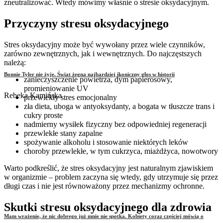
zneutralizować. Wtedy mówimy właśnie o stresie oksydacyjnym.
Przyczyny stresu oksydacyjnego
Stres oksydacyjny może być wywołany przez wiele czynników,
zarówno zewnętrznych, jak i wewnętrznych. Do najczęstszych
należą:
Bonnie Tyler nie żyje. Świat żegna najbardziej ikoniczny głos w historii
zanieczyszczenie powietrza, dym papierosowy,
promieniowanie UV
Rebeka Kamińska
przewlekły stres emocjonalny
zła dieta, uboga w antyoksydanty, a bogata w tłuszcze trans i
cukry proste
nadmierny wysiłek fizyczny bez odpowiedniej regeneracji
przewlekłe stany zapalne
spożywanie alkoholu i stosowanie niektórych leków
choroby przewlekłe, w tym cukrzyca, miażdżyca, nowotwory
Warto podkreślić, że stres oksydacyjny jest naturalnym zjawiskiem
w organizmie – problem zaczyna się wtedy, gdy utrzymuje się przez
długi czas i nie jest równoważony przez mechanizmy ochronne.
Skutki stresu oksydacyjnego dla zdrowia
Mam wrażenie, że nic dobrego już mnie nie spotka. Kobiety coraz częściej mówią o