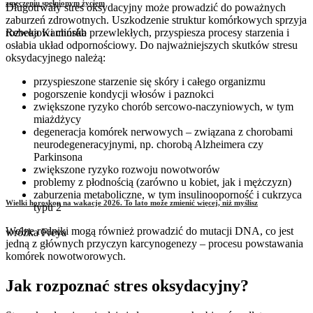
zmęczeniu spełnionym życiem
Długotrwały stres oksydacyjny może prowadzić do poważnych
zaburzeń zdrowotnych. Uszkodzenie struktur komórkowych sprzyja
rozwojowi chorób przewlekłych, przyspiesza procesy starzenia i
Rebeka Kamińska
osłabia układ odpornościowy. Do najważniejszych skutków stresu
oksydacyjnego należą:
przyspieszone starzenie się skóry i całego organizmu
pogorszenie kondycji włosów i paznokci
zwiększone ryzyko chorób sercowo-naczyniowych, w tym
miażdżycy
degeneracja komórek nerwowych – związana z chorobami
neurodegeneracyjnymi, np. chorobą Alzheimera czy
Parkinsona
zwiększone ryzyko rozwoju nowotworów
problemy z płodnością (zarówno u kobiet, jak i mężczyzn)
zaburzenia metaboliczne, w tym insulinooporność i cukrzyca
Wielki horoskop na wakacje 2026. To lato może zmienić więcej, niż myślisz
typu 2
Wolne rodniki mogą również prowadzić do mutacji DNA, co jest
wróżka Freya
jedną z głównych przyczyn karcynogenezy – procesu powstawania
komórek nowotworowych.
Jak rozpoznać stres oksydacyjny?