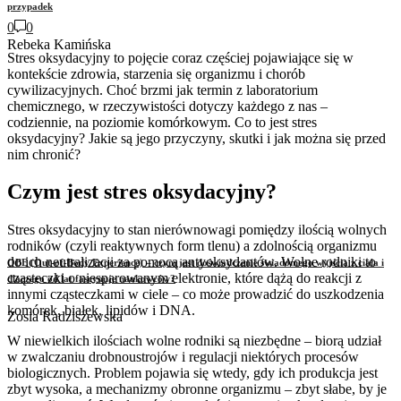
przypadek
0
0
Rebeka Kamińska
Stres oksydacyjny to pojęcie coraz częściej pojawiające się w
kontekście zdrowia, starzenia się organizmu i chorób
cywilizacyjnych. Choć brzmi jak termin z laboratorium
chemicznego, w rzeczywistości dotyczy każdego z nas –
codziennie, na poziomie komórkowym. Co to jest stres
oksydacyjny? Jakie są jego przyczyny, skutki i jak można się przed
nim chronić?
Czym jest stres oksydacyjny?
Stres oksydacyjny to stan nierównowagi pomiędzy ilością wolnych
rodników (czyli reaktywnych form tlenu) a zdolnością organizmu
do ich neutralizacji za pomocą antyoksydantów. Wolne rodniki to
OBE (Out-of-Body Experience) – czym jest doświadczenie świadomego wyjścia z ciała i
cząsteczki o niesparowanym elektronie, które dążą do reakcji z
dlaczego od lat fascynuje naukowców?
innymi cząsteczkami w ciele – co może prowadzić do uszkodzenia
komórek, białek, lipidów i DNA.
Zosia Radziszewska
W niewielkich ilościach wolne rodniki są niezbędne – biorą udział
w zwalczaniu drobnoustrojów i regulacji niektórych procesów
biologicznych. Problem pojawia się wtedy, gdy ich produkcja jest
zbyt wysoka, a mechanizmy obronne organizmu – zbyt słabe, by je