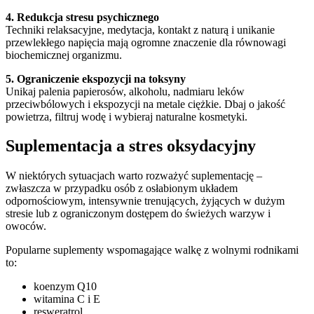
4. Redukcja stresu psychicznego
Techniki relaksacyjne, medytacja, kontakt z naturą i unikanie
przewlekłego napięcia mają ogromne znaczenie dla równowagi
biochemicznej organizmu.
5. Ograniczenie ekspozycji na toksyny
Unikaj palenia papierosów, alkoholu, nadmiaru leków
przeciwbólowych i ekspozycji na metale ciężkie. Dbaj o jakość
powietrza, filtruj wodę i wybieraj naturalne kosmetyki.
Suplementacja a stres oksydacyjny
W niektórych sytuacjach warto rozważyć suplementację –
zwłaszcza w przypadku osób z osłabionym układem
odpornościowym, intensywnie trenujących, żyjących w dużym
stresie lub z ograniczonym dostępem do świeżych warzyw i
owoców.
Popularne suplementy wspomagające walkę z wolnymi rodnikami
to:
koenzym Q10
witamina C i E
resweratrol