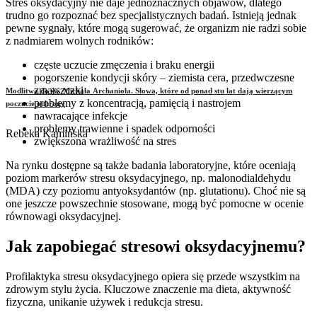
Stres oksydacyjny nie daje jednoznacznych objawów, dlatego
trudno go rozpoznać bez specjalistycznych badań. Istnieją jednak
pewne sygnały, które mogą sugerować, że organizm nie radzi sobie
z nadmiarem wolnych rodników:
częste uczucie zmęczenia i braku energii
pogorszenie kondycji skóry – ziemista cera, przedwczesne
zmarszczki
Modlitwa do św. Michała Archanioła. Słowa, które od ponad stu lat dają wierzącym
problemy z koncentracją, pamięcią i nastrojem
poczucie ochrony
nawracające infekcje
problemy trawienne i spadek odporności
Rebeka Kamińska
zwiększona wrażliwość na stres
Na rynku dostępne są także badania laboratoryjne, które oceniają
poziom markerów stresu oksydacyjnego, np. malonodialdehydu
(MDA) czy poziomu antyoksydantów (np. glutationu). Choć nie są
one jeszcze powszechnie stosowane, mogą być pomocne w ocenie
równowagi oksydacyjnej.
Jak zapobiegać stresowi oksydacyjnemu?
Profilaktyka stresu oksydacyjnego opiera się przede wszystkim na
zdrowym stylu życia. Kluczowe znaczenie ma dieta, aktywność
fizyczna, unikanie używek i redukcja stresu.