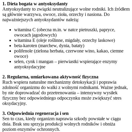
1. Dieta bogata w antyoksydanty
Antyoksydanty to związki neutralizujące wolne rodniki. Ich źródłem
są głównie warzywa, owoce, zioła, orzechy i nasiona. Do
najważniejszych antyoksydantów należą:
witamina C (obecna m.in. w natce pietruszki, papryce,
owocach jagodowych)
witamina E (oleje roślinne, migdały, orzechy laskowe)
beta-karoten (marchew, dynia, bataty)
polifenole (zielona herbata, czerwone wino, kakao, ciemne
owoce)
selen, cynk i mangan – pierwiastki wspierające enzymy
antyoksydacyjne
2. Regularna, umiarkowana aktywność fizyczna
Ruch wspiera naturalne mechanizmy detoksykacji i poprawia
zdolność organizmu do walki z wolnymi rodnikami. Ważne jednak,
by nie doprowadzać do przetrenowania – intensywny wysiłek
fizyczny bez odpowiedniego odpoczynku może zwiększyć stres
oksydacyjny.
3. Odpowiednia regeneracja i sen
Sen to czas, kiedy organizm naprawia szkody powstałe w ciągu
dnia. Brak snu sprzyja produkcji wolnych rodników i obniża
poziom enzymów ochronnych.