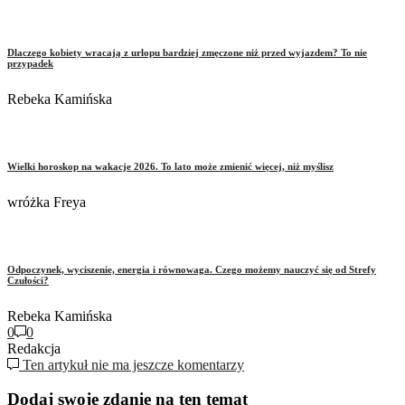
Dlaczego kobiety wracają z urlopu bardziej zmęczone niż przed wyjazdem? To nie
przypadek
Rebeka Kamińska
Wielki horoskop na wakacje 2026. To lato może zmienić więcej, niż myślisz
wróżka Freya
Odpoczynek, wyciszenie, energia i równowaga. Czego możemy nauczyć się od Strefy
Czułości?
Rebeka Kamińska
0
0
Redakcja
Ten artykuł nie ma jeszcze komentarzy
Dodaj swoje zdanie na ten temat