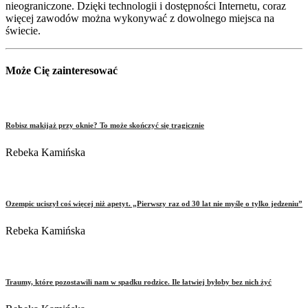
nieograniczone. Dzięki technologii i dostępności Internetu, coraz
więcej zawodów można wykonywać z dowolnego miejsca na
świecie.
Może Cię zainteresować
Robisz makijaż przy oknie? To może skończyć się tragicznie
Rebeka Kamińska
Ozempic uciszył coś więcej niż apetyt. „Pierwszy raz od 30 lat nie myślę o tylko jedzeniu”
Rebeka Kamińska
Traumy, które pozostawili nam w spadku rodzice. Ile łatwiej byłoby bez nich żyć