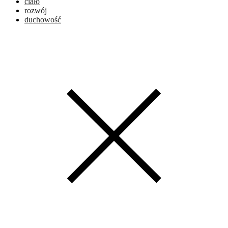
ciało
rozwój
duchowość