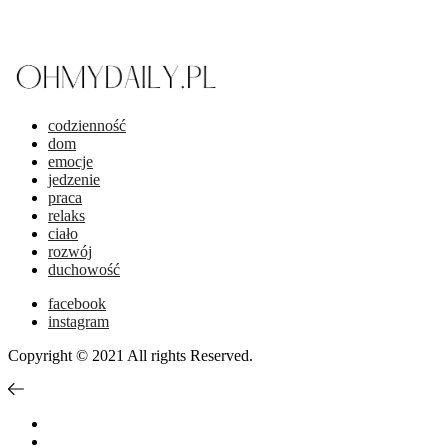
codzienność
dom
emocje
jedzenie
praca
relaks
ciało
rozwój
duchowość
facebook
instagram
Copyright © 2021 All rights Reserved.