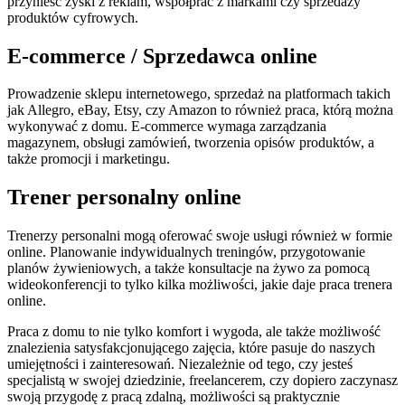
przynieść zyski z reklam, współprac z markami czy sprzedaży
produktów cyfrowych.
E-commerce / Sprzedawca online
Prowadzenie sklepu internetowego, sprzedaż na platformach takich
jak Allegro, eBay, Etsy, czy Amazon to również praca, którą można
wykonywać z domu. E-commerce wymaga zarządzania
magazynem, obsługi zamówień, tworzenia opisów produktów, a
także promocji i marketingu.
Trener personalny online
Trenerzy personalni mogą oferować swoje usługi również w formie
online. Planowanie indywidualnych treningów, przygotowanie
planów żywieniowych, a także konsultacje na żywo za pomocą
wideokonferencji to tylko kilka możliwości, jakie daje praca trenera
online.
Praca z domu to nie tylko komfort i wygoda, ale także możliwość
znalezienia satysfakcjonującego zajęcia, które pasuje do naszych
umiejętności i zainteresowań. Niezależnie od tego, czy jesteś
specjalistą w swojej dziedzinie, freelancerem, czy dopiero zaczynasz
swoją przygodę z pracą zdalną, możliwości są praktycznie