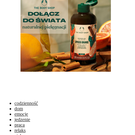
codzienność
dom
emocje
jedzenie
praca
relaks