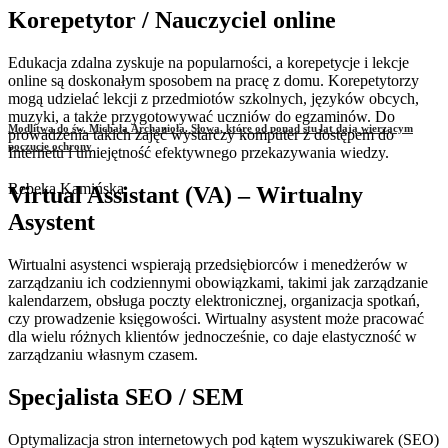
Korepetytor / Nauczyciel online
Edukacja zdalna zyskuje na popularności, a korepetycje i lekcje
online są doskonałym sposobem na pracę z domu. Korepetytorzy
mogą udzielać lekcji z przedmiotów szkolnych, języków obcych,
muzyki, a także przygotowywać uczniów do egzaminów. Do
Modlitwa do św. Michała Archanioła. Słowa, które od ponad stu lat dają wierzącym
prowadzenia takich zajęć wystarczy komputer z dostępem do
poczucie ochrony
Internetu i umiejętność efektywnego przekazywania wiedzy.
Rebeka Kamińska
Virtual Assistant (VA) – Wirtualny
Asystent
Wirtualni asystenci wspierają przedsiębiorców i menedżerów w
zarządzaniu ich codziennymi obowiązkami, takimi jak zarządzanie
kalendarzem, obsługa poczty elektronicznej, organizacja spotkań,
czy prowadzenie księgowości. Wirtualny asystent może pracować
dla wielu różnych klientów jednocześnie, co daje elastyczność w
zarządzaniu własnym czasem.
Specjalista SEO / SEM
Optymalizacja stron internetowych pod kątem wyszukiwarek (SEO)