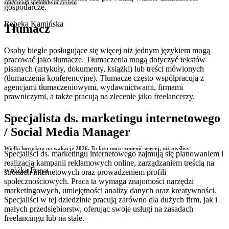
zmęczeniu spełnionym życiem
gospodarcze.
Rebeka Kamińska
Tłumacz
Osoby biegle posługujące się więcej niż jednym językiem mogą
pracować jako tłumacze. Tłumaczenia mogą dotyczyć tekstów
pisanych (artykuły, dokumenty, książki) lub treści mówionych
(tłumaczenia konferencyjne). Tłumacze często współpracują z
agencjami tłumaczeniowymi, wydawnictwami, firmami
prawniczymi, a także pracują na zlecenie jako freelancerzy.
Specjalista ds. marketingu internetowego
/ Social Media Manager
Wielki horoskop na wakacje 2026. To lato może zmienić więcej, niż myślisz
Specjaliści ds. marketingu internetowego zajmują się planowaniem i
realizacją kampanii reklamowych online, zarządzaniem treścią na
wróżka Freya
stronach internetowych oraz prowadzeniem profili
społecznościowych. Praca ta wymaga znajomości narzędzi
marketingowych, umiejętności analizy danych oraz kreatywności.
Specjaliści w tej dziedzinie pracują zarówno dla dużych firm, jak i
małych przedsiębiorstw, oferując swoje usługi na zasadach
freelancingu lub na stałe.