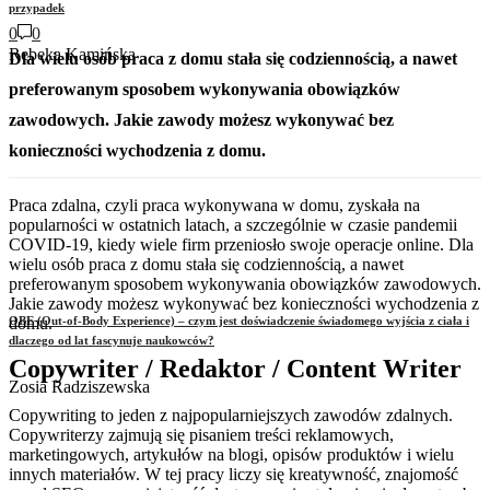
przypadek
0
0
Rebeka Kamińska
Dla wielu osób praca z domu stała się codziennością, a nawet
preferowanym sposobem wykonywania obowiązków
zawodowych. Jakie zawody możesz wykonywać bez
konieczności wychodzenia z domu.
Praca zdalna, czyli praca wykonywana w domu, zyskała na
popularności w ostatnich latach, a szczególnie w czasie pandemii
COVID-19, kiedy wiele firm przeniosło swoje operacje online. Dla
wielu osób praca z domu stała się codziennością, a nawet
preferowanym sposobem wykonywania obowiązków zawodowych.
Jakie zawody możesz wykonywać bez konieczności wychodzenia z
domu.
OBE (Out-of-Body Experience) – czym jest doświadczenie świadomego wyjścia z ciała i
dlaczego od lat fascynuje naukowców?
Copywriter / Redaktor / Content Writer
Zosia Radziszewska
Copywriting to jeden z najpopularniejszych zawodów zdalnych.
Copywriterzy zajmują się pisaniem treści reklamowych,
marketingowych, artykułów na blogi, opisów produktów i wielu
innych materiałów. W tej pracy liczy się kreatywność, znajomość