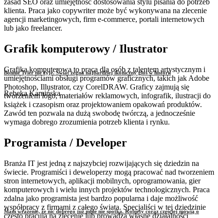
zasad SEO oraz umiejętność dostosowania stylu pisania do potrzeb
klienta. Praca jako copywriter może być wykonywana na zlecenie
agencji marketingowych, firm e-commerce, portali internetowych
lub jako freelancer.
Grafik komputerowy / Ilustrator
Grafika komputerowa to praca dla osób z talentem artystycznym i
Bonnie Tyler nie żyje. Świat żegna najbardziej ikoniczny głos w historii
umiejętnościami obsługi programów graficznych, takich jak Adobe
Photoshop, Illustrator, czy CorelDRAW. Graficy zajmują się
Rebeka Kamińska
tworzeniem logo, materiałów reklamowych, infografik, ilustracji do
książek i czasopism oraz projektowaniem opakowań produktów.
Zawód ten pozwala na dużą swobodę twórczą, a jednocześnie
wymaga dobrego zrozumienia potrzeb klienta i rynku.
Programista / Developer
Branża IT jest jedną z najszybciej rozwijających się dziedzin na
świecie. Programiści i deweloperzy mogą pracować nad tworzeniem
stron internetowych, aplikacji mobilnych, oprogramowania, gier
komputerowych i wielu innych projektów technologicznych. Praca
zdalna jako programista jest bardzo popularna i daje możliwość
współpracy z firmami z całego świata. Specjaliści w tej dziedzinie
Mam wrażenie, że nic dobrego już mnie nie spotka. Kobiety coraz częściej mówią o
często pracują na zlecenie lub prowadzą własne działalności