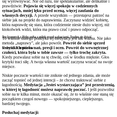
się wyrównywać. Nie od razu, nie spektakularnie, ale delikatnie i
prawdziwie.
Pojawia się więcej spokoju w codziennych
sytuacjach, mniej lęku przed oceną, więcej zaufania do
własnych decyzji.
A przede wszystkim — przestajesz patrzeć na
siebie jak na projekt do naprawienia. Zaczynasz widzieć kobietę,
która naprawdę się stara, która codziennie niesie dużo więcej, niż
ktokolwiek widzi, która ma prawo czuć i prawo odpocząć.
Ten kosmetyk z Hebe znika z półek przed wakacjami. Trudno się dziwić
To właśnie dlatego praktyka tej medytacji jest tak ważna. Nie jako
metoda „naprawy”, ale jako powrót.
Powrót do siebie sprzed
wszystkich porównań, presji i ocen. Powrót do wewnętrznej
Rebeka Kamińska
czułości, która była w tobie zawsze — tylko trochę zakryta.
Kiedy pozwalasz sobie na tę chwilę, coś w środku mięknie. Głos
krytyki traci siłę. A twoja własna wartość zaczyna wracać na swoje
miejsce.
Niskie poczucie wartości nie zniknie od jednego zdania, ale może
zacząć topnieć od jednej intencji – że chcesz traktować siebie z
łagodnością.
Medytacja „Jesteś wystarczająca” jest przestrzenią,
w której tę łagodność możesz naprawdę poczuć.
I jeśli pozwolisz
sobie na te kilka minut, może okazać się, że to właśnie one staną się
początkiem czegoś nowego — spokojniejszego, cieplejszego,
bardziej twojego.
Posłuchaj medytacji: