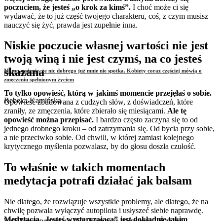
poczuciem, że jesteś „o krok za kimś”.
I choć może ci się
wydawać, że to już część twojego charakteru, coś, z czym musisz
nauczyć się żyć, prawda jest zupełnie inna.
Niskie poczucie własnej wartości nie jest
twoją winą i nie jest czymś, na co jesteś
skazana
Mam wrażenie, że nic dobrego już mnie nie spotka. Kobiety coraz częściej mówią o
zmęczeniu spełnionym życiem
To tylko opowieść, którą w jakimś momencie przejęłaś o sobie.
Rebeka Kamińska
Opowieść zbudowana z cudzych słów, z doświadczeń, które
zraniły, ze zmęczenia, które zbierało się miesiącami.
Ale tę
opowieść można przepisać.
I bardzo często zaczyna się to od
jednego drobnego kroku – od zatrzymania się. Od bycia przy sobie,
a nie przeciwko sobie. Od chwili, w której zamiast kolejnego
krytycznego myślenia pozwalasz, by do głosu doszła czułość.
To właśnie w takich momentach
medytacja potrafi działać jak balsam
Nie dlatego, że rozwiązuje wszystkie problemy, ale dlatego, że na
chwilę pozwala wyłączyć autopilota i usłyszeć siebie naprawdę.
Medytacja „Jesteś wystarczająca” jest dokładnie takim
Wielki horoskop na wakacje 2026. To lato może zmienić więcej, niż myślisz