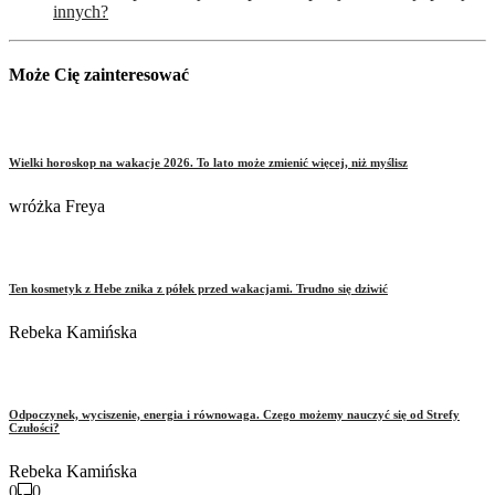
innych?
Może Cię zainteresować
Wielki horoskop na wakacje 2026. To lato może zmienić więcej, niż myślisz
wróżka Freya
Ten kosmetyk z Hebe znika z półek przed wakacjami. Trudno się dziwić
Rebeka Kamińska
Odpoczynek, wyciszenie, energia i równowaga. Czego możemy nauczyć się od Strefy
Czułości?
Rebeka Kamińska
0
0