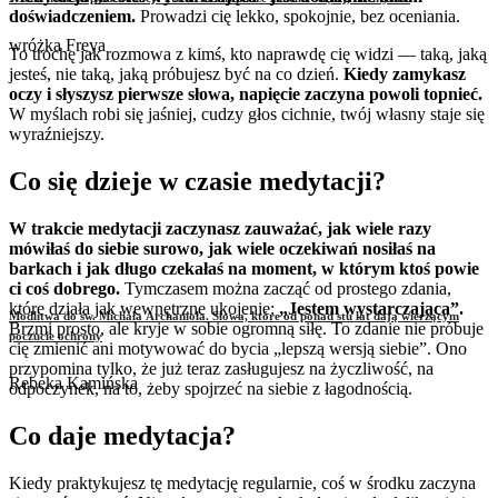
doświadczeniem.
Prowadzi cię lekko, spokojnie, bez oceniania.
wróżka Freya
To trochę jak rozmowa z kimś, kto naprawdę cię widzi — taką, jaką
jesteś, nie taką, jaką próbujesz być na co dzień.
Kiedy zamykasz
oczy i słyszysz pierwsze słowa, napięcie zaczyna powoli topnieć.
W myślach robi się jaśniej, cudzy głos cichnie, twój własny staje się
wyraźniejszy.
Co się dzieje w czasie medytacji?
W trakcie medytacji zaczynasz zauważać, jak wiele razy
mówiłaś do siebie surowo, jak wiele oczekiwań nosiłaś na
barkach i jak długo czekałaś na moment, w którym ktoś powie
ci coś dobrego.
Tymczasem można zacząć od prostego zdania,
które działa jak wewnętrzne ukojenie:
„Jestem wystarczająca”.
Modlitwa do św. Michała Archanioła. Słowa, które od ponad stu lat dają wierzącym
Brzmi prosto, ale kryje w sobie ogromną siłę. To zdanie nie próbuje
poczucie ochrony
cię zmienić ani motywować do bycia „lepszą wersją siebie”. Ono
przypomina tylko, że już teraz zasługujesz na życzliwość, na
Rebeka Kamińska
odpoczynek, na to, żeby spojrzeć na siebie z łagodnością.
Co daje medytacja?
Kiedy praktykujesz tę medytację regularnie, coś w środku zaczyna