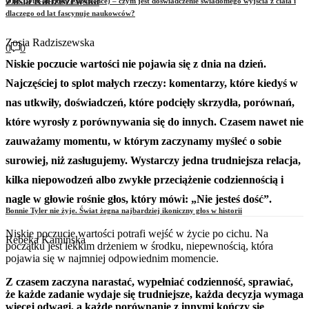
Zosia Radziszewska
OBE (Out-of-Body Experience) – czym jest doświadczenie świadomego wyjścia z ciała i
dlaczego od lat fascynuje naukowców?
Zosia Radziszewska
0
0
Niskie poczucie wartości nie pojawia się z dnia na dzień.
Najczęściej to splot małych rzeczy: komentarzy, które kiedyś w
nas utkwiły, doświadczeń, które podcięły skrzydła, porównań,
które wyrosły z porównywania się do innych. Czasem nawet nie
zauważamy momentu, w którym zaczynamy myśleć o sobie
surowiej, niż zasługujemy. Wystarczy jedna trudniejsza relacja,
kilka niepowodzeń albo zwykłe przeciążenie codziennością i
nagle w głowie rośnie głos, który mówi: „Nie jesteś dość”.
Bonnie Tyler nie żyje. Świat żegna najbardziej ikoniczny głos w historii
Niskie poczucie wartości potrafi wejść w życie po cichu. Na
Rebeka Kamińska
początku jest lekkim drżeniem w środku, niepewnością, która
pojawia się w najmniej odpowiednim momencie.
Z czasem zaczyna narastać, wypełniać codzienność, sprawiać,
że każde zadanie wydaje się trudniejsze, każda decyzja wymaga
więcej odwagi, a każde porównanie z innymi kończy się