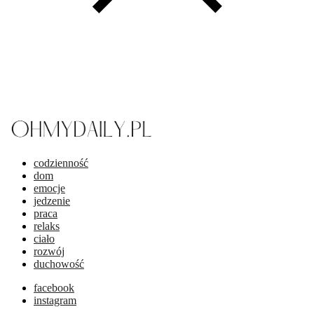
codzienność
dom
emocje
jedzenie
praca
relaks
ciało
rozwój
duchowość
facebook
instagram