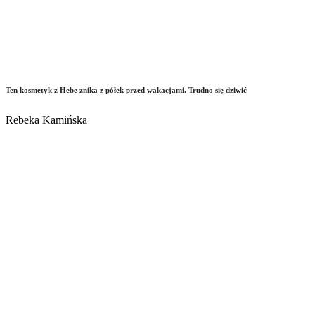
Ten kosmetyk z Hebe znika z półek przed wakacjami. Trudno się dziwić
Rebeka Kamińska