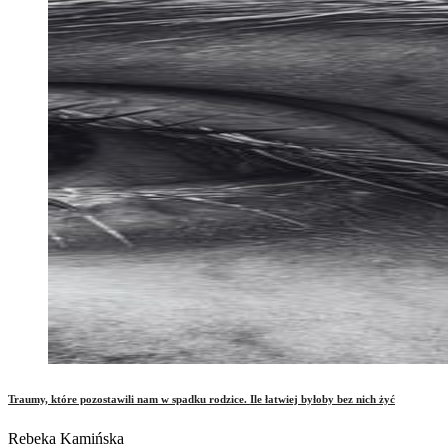
Traumy, które pozostawili nam w spadku rodzice. Ile łatwiej byłoby bez nich żyć
Rebeka Kamińska