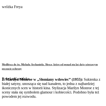
wróżka Freya
Modlitwa do św. Michała Archanioła. Słowa, które od ponad stu lat dają wierzącym
poczucie ochrony
Rebeka Kamińska
2. Marilyn Monroe w „Słomiany wdowiec” (1955):
Sukienka z
białej satyny, unosząca się nad kanałem, to jedna z najbardziej
ikonicznych scen w historii kina. Stylizacja Marilyn Monroe z tej
sceny stała się symbolem glamour i kobiecości. Podobno była też
powodem jej rozwodu.