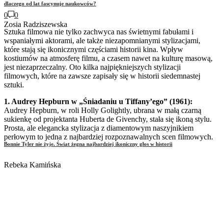
dlaczego od lat fascynuje naukowców?
0
0
Zosia Radziszewska
Sztuka filmowa nie tylko zachwyca nas świetnymi fabułami i
wspaniałymi aktorami, ale także niezapomnianymi stylizacjami,
które stają się ikonicznymi częściami historii kina. Wpływ
kostiumów na atmosferę filmu, a czasem nawet na kulturę masową,
jest niezaprzeczalny. Oto kilka najpiękniejszych stylizacji
filmowych, które na zawsze zapisały się w historii siedemnastej
sztuki.
1. Audrey Hepburn w „Śniadaniu u Tiffany’ego” (1961):
Audrey Hepburn, w roli Holly Golightly, ubrana w małą czarną
sukienkę od projektanta Huberta de Givenchy, stała się ikoną stylu.
Prosta, ale elegancka stylizacja z diamentowym naszyjnikiem
perłowym to jedna z najbardziej rozpoznawalnych scen filmowych.
Bonnie Tyler nie żyje. Świat żegna najbardziej ikoniczny głos w historii
Rebeka Kamińska