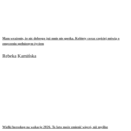
Mam wrażenie, że nic dobrego już mnie nie spotka. Kobiety coraz częściej mówią o
zmęczeniu spełnionym życiem
Rebeka Kamińska
Wielki horoskop na wakacje 2026. To lato może zmienić więcej, niż myślisz