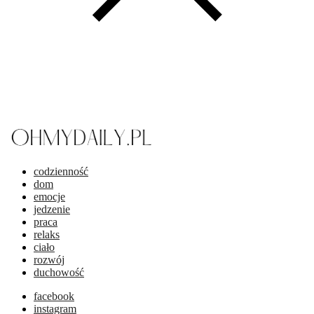
codzienność
dom
emocje
jedzenie
praca
relaks
ciało
rozwój
duchowość
facebook
instagram