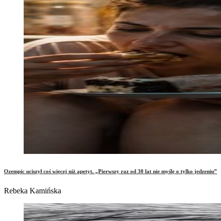
Ozempic uciszył coś więcej niż apetyt. „Pierwszy raz od 30 lat nie myślę o tylko jedzeniu”
Rebeka Kamińska