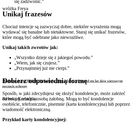
się zadzwonić.”
wróżka Freya
Unikaj frazesów
Chociaż intencje są zazwyczaj dobre, niektóre wyrażenia mogą
wydawać się banalne lub nietaktowne. Staraj się unikać frazesów,
które mogą być odebrane jako niewrażliwe.
Unikaj takich zwrotów jak:
„Wszystko dzieje się z jakiegoś powodu.”
„Wiem, jak się czujesz.”
„Przynajmniej już nie cierpi.”
Dobierz odpowiednią formę
Modlitwa do św. Michała Archanioła. Słowa, które od ponad stu lat dają wierzącym
poczucie ochrony
Sposób, w jaki zdecydujesz się złożyć kondolencje, może zależeć
od twojej relacji z osobą żałobną. Mogą to być kondolencje
Rebeka Kamińska
osobiście, telefonicznie, pisemnie (karta kondolencyjna) lub poprzez
wiadomość elektroniczną.
Przykład karty kondolencyjnej: