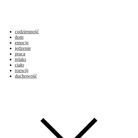
codzienność
dom
emocje
jedzenie
praca
relaks
ciało
rozwój
duchowość