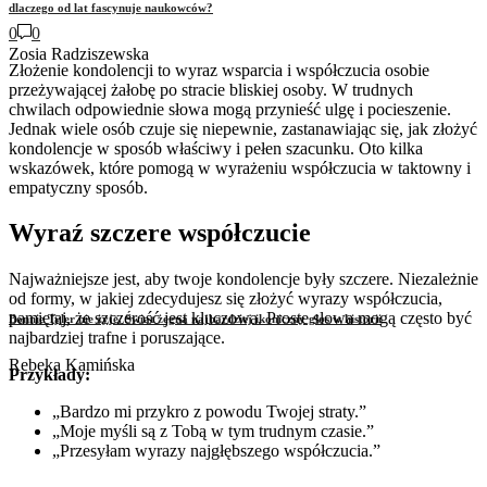
dlaczego od lat fascynuje naukowców?
0
0
Zosia Radziszewska
Złożenie kondolencji to wyraz wsparcia i współczucia osobie
przeżywającej żałobę po stracie bliskiej osoby. W trudnych
chwilach odpowiednie słowa mogą przynieść ulgę i pocieszenie.
Jednak wiele osób czuje się niepewnie, zastanawiając się, jak złożyć
kondolencje w sposób właściwy i pełen szacunku. Oto kilka
wskazówek, które pomogą w wyrażeniu współczucia w taktowny i
empatyczny sposób.
Wyraź szczere współczucie
Najważniejsze jest, aby twoje kondolencje były szczere. Niezależnie
od formy, w jakiej zdecydujesz się złożyć wyrazy współczucia,
pamiętaj, że szczerość jest kluczowa. Proste słowa mogą często być
Bonnie Tyler nie żyje. Świat żegna najbardziej ikoniczny głos w historii
najbardziej trafne i poruszające.
Rebeka Kamińska
Przykłady:
„Bardzo mi przykro z powodu Twojej straty.”
„Moje myśli są z Tobą w tym trudnym czasie.”
„Przesyłam wyrazy najgłębszego współczucia.”