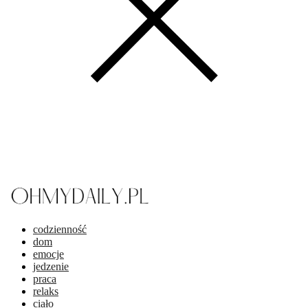
codzienność
dom
emocje
jedzenie
praca
relaks
ciało