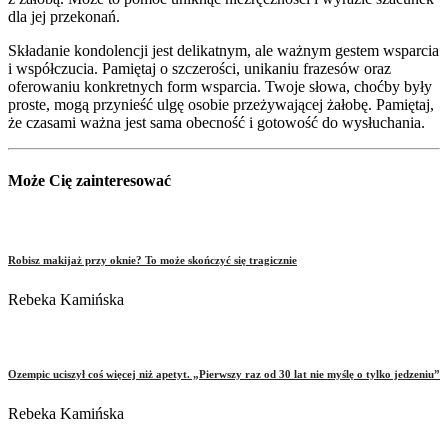
dla jej przekonań.
Składanie kondolencji jest delikatnym, ale ważnym gestem wsparcia
i współczucia. Pamiętaj o szczerości, unikaniu frazesów oraz
oferowaniu konkretnych form wsparcia. Twoje słowa, choćby były
proste, mogą przynieść ulgę osobie przeżywającej żałobę. Pamiętaj,
że czasami ważna jest sama obecność i gotowość do wysłuchania.
Może Cię zainteresować
Robisz makijaż przy oknie? To może skończyć się tragicznie
Rebeka Kamińska
Ozempic uciszył coś więcej niż apetyt. „Pierwszy raz od 30 lat nie myślę o tylko jedzeniu”
Rebeka Kamińska