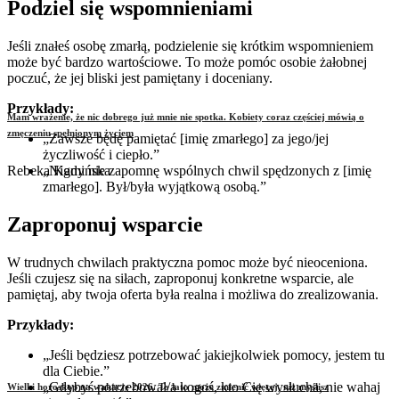
Podziel się wspomnieniami
Jeśli znałeś osobę zmarłą, podzielenie się krótkim wspomnieniem
może być bardzo wartościowe. To może pomóc osobie żałobnej
poczuć, że jej bliski jest pamiętany i doceniany.
Przykłady:
Mam wrażenie, że nic dobrego już mnie nie spotka. Kobiety coraz częściej mówią o
zmęczeniu spełnionym życiem
„Zawsze będę pamiętać [imię zmarłego] za jego/jej
życzliwość i ciepło.”
Rebeka Kamińska
„Nigdy nie zapomnę wspólnych chwil spędzonych z [imię
zmarłego]. Był/była wyjątkową osobą.”
Zaproponuj wsparcie
W trudnych chwilach praktyczna pomoc może być nieoceniona.
Jeśli czujesz się na siłach, zaproponuj konkretne wsparcie, ale
pamiętaj, aby twoja oferta była realna i możliwa do zrealizowania.
Przykłady:
„Jeśli będziesz potrzebować jakiejkolwiek pomocy, jestem tu
dla Ciebie.”
„Gdybyś potrzebował/a kogoś, kto Cię wysłucha, nie wahaj
Wielki horoskop na wakacje 2026. To lato może zmienić więcej, niż myślisz