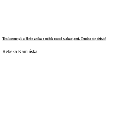
Ten kosmetyk z Hebe znika z półek przed wakacjami. Trudno się dziwić
Rebeka Kamińska