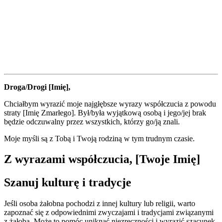
Droga/Drogi [Imię],
Chciałbym wyrazić moje najgłębsze wyrazy współczucia z powodu
straty [Imię Zmarłego]. Był/była wyjątkową osobą i jego/jej brak
będzie odczuwalny przez wszystkich, którzy go/ją znali.
Moje myśli są z Tobą i Twoją rodziną w tym trudnym czasie.
Z wyrazami współczucia, [Twoje Imię]
Szanuj kulturę i tradycje
Jeśli osoba żałobna pochodzi z innej kultury lub religii, warto
zapoznać się z odpowiednimi zwyczajami i tradycjami związanymi
z żałobą. Może to pomóc uniknąć niezręczności i wyrazić szacunek