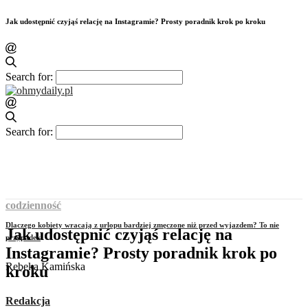
Jak udostępnić czyjąś relację na Instagramie? Prosty poradnik krok po kroku
Search for:
Search for:
codzienność
Dlaczego kobiety wracają z urlopu bardziej zmęczone niż przed wyjazdem? To nie
Jak udostępnić czyjąś relację na
przypadek
Instagramie? Prosty poradnik krok po
Rebeka Kamińska
kroku
Redakcja