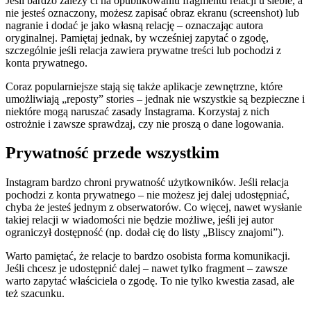
Jeśli bardzo zależy ci na opublikowaniu fragmentu relacji u siebie, a
nie jesteś oznaczony, możesz zapisać obraz ekranu (screenshot) lub
nagranie i dodać je jako własną relację – oznaczając autora
oryginalnej. Pamiętaj jednak, by wcześniej zapytać o zgodę,
szczególnie jeśli relacja zawiera prywatne treści lub pochodzi z
konta prywatnego.
Coraz popularniejsze stają się także aplikacje zewnętrzne, które
umożliwiają „reposty” stories – jednak nie wszystkie są bezpieczne i
niektóre mogą naruszać zasady Instagrama. Korzystaj z nich
ostrożnie i zawsze sprawdzaj, czy nie proszą o dane logowania.
Prywatność przede wszystkim
Instagram bardzo chroni prywatność użytkowników. Jeśli relacja
pochodzi z konta prywatnego – nie możesz jej dalej udostępniać,
chyba że jesteś jednym z obserwatorów. Co więcej, nawet wysłanie
takiej relacji w wiadomości nie będzie możliwe, jeśli jej autor
ograniczył dostępność (np. dodał cię do listy „Bliscy znajomi”).
Warto pamiętać, że relacje to bardzo osobista forma komunikacji.
Jeśli chcesz je udostępnić dalej – nawet tylko fragment – zawsze
warto zapytać właściciela o zgodę. To nie tylko kwestia zasad, ale
też szacunku.