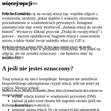
więcej opcji
zmęczeniu spełnionym życiem
Rebeka Kamińska
Gdy ktoś oznaczy cię na swojej relacji (np. wspólne zdjęcie z
wydarzenia, urodziny, pokaz slajdów z wakacji), otrzymujesz
powiadomienie w wiadomościach prywatnych. Instagram
automatycznie daje wtedy możliwość „dodania relacji do swojej
historii”. Wystarczy kliknąć przycisk „Dodaj do swojej relacji” i
gotowe – możesz opublikować fragment relacji z oznaczeniem
autora, a także dodać swoje naklejki, tekst czy GIF-y.
Wielki horoskop na wakacje 2026. To lato może zmienić więcej, niż myślisz
Ta funkcja działa tylko w przypadku oznaczenia. Jeśli jesteś na
zdjęciu, ale nie zostałeś oznaczony – nie będziesz mieć tej
wróżka Freya
możliwości.
A jeśli nie jesteś oznaczony?
Tutaj sytuacja się nieco komplikuje. Instagram nie umożliwia
bezpośredniego udostępnienia czyjejś relacji, jeśli nie jesteś jej
częścią. Możesz jednak:
Modlitwa do św. Michała Archanioła. Słowa, które od ponad stu lat dają wierzącym
poczucie ochrony
wysłać relację komuś w wiadomości prywatnej (DM),
zapisać ją jako zrzut ekranu lub nagranie ekranu (jeśli nie
narusza to prywatności),
Rebeka Kamińska
poprosić autora relacji, by cię oznaczył lub udostępnił ją