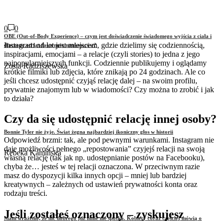
0
0
OBE (Out-of-Body Experience) – czym jest doświadczenie świadomego wyjścia z ciała i
Instagram od lat jest miejscem, gdzie dzielimy się codziennością,
dlaczego od lat fascynuje naukowców?
inspiracjami, emocjami – a relacje (czyli stories) to jedna z jego
najpopularniejszych funkcji. Codziennie publikujemy i oglądamy
Zosia Radziszewska
krótkie filmiki lub zdjęcia, które znikają po 24 godzinach. Ale co
jeśli chcesz udostępnić czyjąś relację dalej – na swoim profilu,
prywatnie znajomym lub w wiadomości? Czy można to zrobić i jak
to działa?
Czy da się udostępnić relację innej osoby?
Bonnie Tyler nie żyje. Świat żegna najbardziej ikoniczny głos w historii
Odpowiedź brzmi: tak, ale pod pewnymi warunkami. Instagram nie
daje możliwości pełnego „repostowania” czyjejś relacji na swoją
Rebeka Kamińska
własną relację (tak jak np. udostępnianie postów na Facebooku),
chyba że… jesteś w tej relacji oznaczona. W przeciwnym razie
masz do dyspozycji kilka innych opcji – mniej lub bardziej
kreatywnych – zależnych od ustawień prywatności konta oraz
rodzaju treści.
Jeśli zostałeś oznaczony – zyskujesz
Mam wrażenie, że nic dobrego już mnie nie spotka. Kobiety coraz częściej mówią o