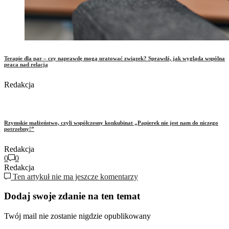
Terapie dla par – czy naprawdę mogą uratować związek? Sprawdź, jak wygląda wspólna
praca nad relacją
Redakcja
Rzymskie małżeństwo, czyli współczesny konkubinat „Papierek nie jest nam do niczego
potrzebny!”
Redakcja
0
0
Redakcja
Ten artykuł nie ma jeszcze komentarzy
Dodaj swoje zdanie na ten temat
Twój mail nie zostanie nigdzie opublikowany