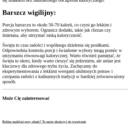
się smakiem bez nadmiernego obciążenia kalorycznego.
Barszcz wigilijny:
Porcja barszczu to około 50-70 kalorii, co czyni go lekkim i
zdrowym wyborem. Ogranicz dodatki, takie jak chrzan czy
śmietana, aby utrzymać niską kaloryczność.
Święta to czas radości i wspólnego dzielenia się posiłkami.
Odpowiednia kontrola porcji i świadome wybory mogą pomóc w
utrzymaniu równowagi kalorycznej. Warto również pamiętać, że
święta to okres, kiedy warto cieszyć się jedzeniem, ale umiar jest
kluczowy dla zdrowego trybu życia. Zachęcamy do
eksperymentowania z lekkimi wersjami ulubionych potraw i
czerpania radości z kulinarnych tradycji w bardziej zrównoważony
sposób.
Może Cię zainteresować
Robisz makijaż przy oknie? To może skończyć się tragicznie