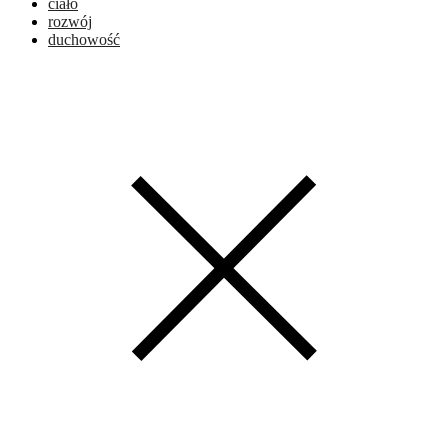
ciało
rozwój
duchowość