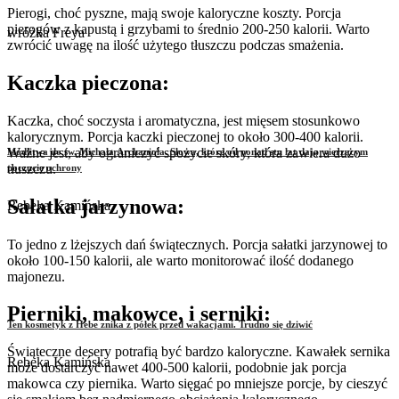
Pierogi, choć pyszne, mają swoje kaloryczne koszty. Porcja
pierogów z kapustą i grzybami to średnio 200-250 kalorii. Warto
wróżka Freya
zwrócić uwagę na ilość użytego tłuszczu podczas smażenia.
Kaczka pieczona:
Kaczka, choć soczysta i aromatyczna, jest mięsem stosunkowo
kalorycznym. Porcja kaczki pieczonej to około 300-400 kalorii.
Ważne jest, aby ograniczyć spożycie skóry, która zawiera dużo
Modlitwa do św. Michała Archanioła. Słowa, które od ponad stu lat dają wierzącym
tłuszczu.
poczucie ochrony
Sałatka jarzynowa:
Rebeka Kamińska
To jedno z lżejszych dań świątecznych. Porcja sałatki jarzynowej to
około 100-150 kalorii, ale warto monitorować ilość dodanego
majonezu.
Pierniki, makowce, i serniki:
Ten kosmetyk z Hebe znika z półek przed wakacjami. Trudno się dziwić
Świąteczne desery potrafią być bardzo kaloryczne. Kawałek sernika
Rebeka Kamińska
może dostarczyć nawet 400-500 kalorii, podobnie jak porcja
makowca czy piernika. Warto sięgać po mniejsze porcje, by cieszyć