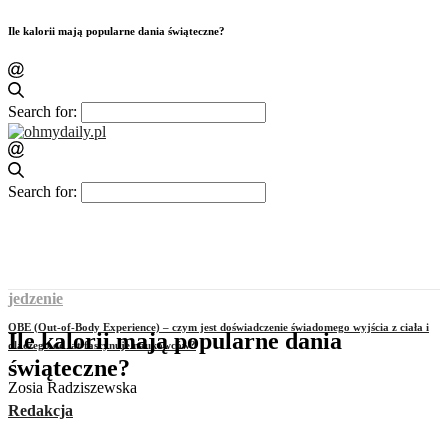
Ile kalorii mają popularne dania świąteczne?
Search for:
Search for:
jedzenie
OBE (Out-of-Body Experience) – czym jest doświadczenie świadomego wyjścia z ciała i
Ile kalorii mają popularne dania
dlaczego od lat fascynuje naukowców?
świąteczne?
Zosia Radziszewska
Redakcja