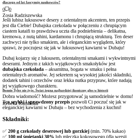
dlaczego od lat fascynuje naukowców?
0
0
Zosia Radziszewska
Jeśli lubisz luksusowe desery z orientalnym akcentem, ten przepis
jest dla Ciebie! Dubajska czekolada w połączeniu z chrupiącym
ciastem kataifi to prawdziwa uczta dla podniebienia – delikatna,
kremowa, z nutą tahini, kardamonu i chrupiącą strukturą. Ten deser
zachwyci nie tylko smakiem, ale i eleganckim wyglądem, który
sprawi, że poczujesz się jak w luksusowej kawiarni w Dubaju!
Dubaj kojarzy się z luksusem, orientalnymi smakami i wykwintnymi
deserami. Jednym z takich wyjątkowych smakołyków jest
dubajska czekolada
– aksamitna, bogata w smaku i pełna
orientalnych aromatów. Jej sekretem są wysokiej jakości składniki,
dodatek tahini i orzechów oraz lekka nutka przypraw, które nadają
jej wyjątkowego charakteru.
Bonnie Tyler nie żyje. Świat żegna najbardziej ikoniczny głos w historii
Dobra wiadomość? Możesz przygotować ją samodzielnie w domu!
Ten
szybki i sprawdzony przepis
pozwoli Ci poczuć się jak w
Rebeka Kamińska
eleganckiej kawiarni w Dubaju – bez wychodzenia z kuchni!
Składniki:
✅
200 g czekolady deserowej lub gorzkiej
(min. 70% kakao)
✅
100 ml śmietanki 30%
lub mleczka kokosowego (dla wersji