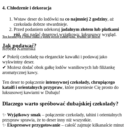
4. Chłodzenie i dekoracja
Wstaw deser do lodówki na
co najmniej 2 godziny
, aż
czekolada dobrze stwardnieje.
Przed podaniem udekoruj
jadalnym złotem lub płatkami
róż
, aby nadać deserowi wyjątkowy, luksusowy wygląd.
Ten kosmetyk z Hebe znika z półek przed wakacjami. Trudno się dziwić
Jak podawać?
Rebeka Kamińska
✔ Pokrój czekoladę na eleganckie kawałki i podawaj jako
wykwintny deser.
✔ Możesz dodać obok gałkę lodów waniliowych lub filiżankę
aromatycznej kawy.
Ten deser to połączenie
intensywnej czekolady, chrupiącego
kataifi i orientalnych przypraw
, które przeniesie Cię prosto do
luksusowej kawiarni w Dubaju!
Dlaczego warto spróbować dubajskiej czekolady?
✨
Wyjątkowy smak
– połączenie czekolady, tahini i orientalnych
przypraw sprawia, że to deser inny niż wszystkie.
✨
Ekspresowe przygotowanie
– całość zajmuje kilkanaście minut