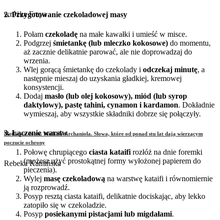
wróżka Freya
2. Przygotowanie czekoladowej masy
Połam
czekoladę
na małe kawałki i umieść w misce.
Podgrzej
śmietankę (lub mleczko kokosowe)
do momentu,
aż zacznie delikatnie parować, ale nie doprowadzaj do
wrzenia.
Wlej gorącą śmietankę do czekolady i
odczekaj minutę
, a
następnie mieszaj do uzyskania gładkiej, kremowej
konsystencji.
Dodaj
masło (lub olej kokosowy), miód (lub syrop
daktylowy), pastę tahini, cynamon i kardamon
. Dokładnie
wymieszaj, aby wszystkie składniki dobrze się połączyły.
3. Łączenie warstw
Modlitwa do św. Michała Archanioła. Słowa, które od ponad stu lat dają wierzącym
poczucie ochrony
Połowę chrupiącego
ciasta kataifi
rozłóż na dnie foremki
(możesz użyć prostokątnej formy wyłożonej papierem do
Rebeka Kamińska
pieczenia).
Wylej
masę czekoladową
na warstwę kataifi i równomiernie
ją rozprowadź.
Posyp resztą ciasta kataifi, delikatnie dociskając, aby lekko
zatopiło się w czekoladzie.
Posyp
posiekanymi pistacjami lub migdałami
.