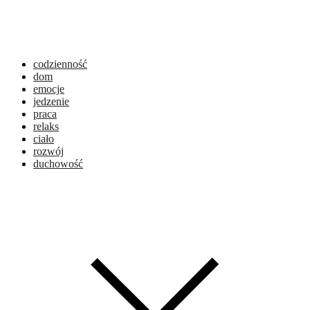
codzienność
dom
emocje
jedzenie
praca
relaks
ciało
rozwój
duchowość