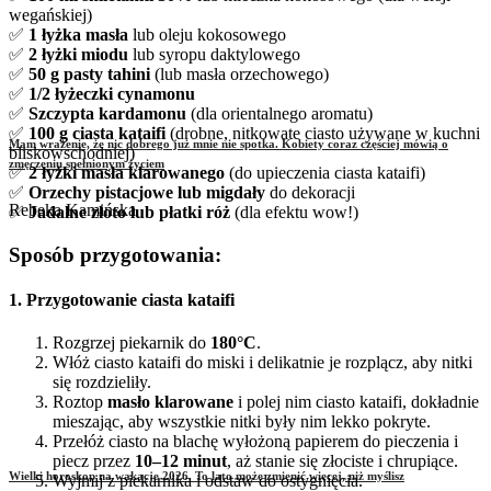
wegańskiej)
✅
1 łyżka masła
lub oleju kokosowego
✅
2 łyżki miodu
lub syropu daktylowego
✅
50 g pasty tahini
(lub masła orzechowego)
✅
1/2 łyżeczki cynamonu
✅
Szczypta kardamonu
(dla orientalnego aromatu)
✅
100 g ciasta kataifi
(drobne, nitkowate ciasto używane w kuchni
Mam wrażenie, że nic dobrego już mnie nie spotka. Kobiety coraz częściej mówią o
bliskowschodniej)
zmęczeniu spełnionym życiem
✅
2 łyżki masła klarowanego
(do upieczenia ciasta kataifi)
✅
Orzechy pistacjowe lub migdały
do dekoracji
Rebeka Kamińska
✅
Jadalne złoto lub płatki róż
(dla efektu wow!)
Sposób przygotowania:
1. Przygotowanie ciasta kataifi
Rozgrzej piekarnik do
180°C
.
Włóż ciasto kataifi do miski i delikatnie je rozplącz, aby nitki
się rozdzieliły.
Roztop
masło klarowane
i polej nim ciasto kataifi, dokładnie
mieszając, aby wszystkie nitki były nim lekko pokryte.
Przełóż ciasto na blachę wyłożoną papierem do pieczenia i
piecz przez
10–12 minut
, aż stanie się złociste i chrupiące.
Wielki horoskop na wakacje 2026. To lato może zmienić więcej, niż myślisz
Wyjmij z piekarnika i odstaw do ostygnięcia.