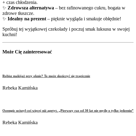
+ czas chłodzenia.
✨
Zdrowsza alternatywa
– bez rafinowanego cukru, bogata w
zdrowe tłuszcze.
✨
Idealny na prezent
– pięknie wygląda i smakuje obłędnie!
Spróbuj tej wyjątkowej czekolady i poczuj smak luksusu w swojej
kuchni!
Może Cię zainteresować
Robisz makijaż przy oknie? To może skończyć się tragicznie
Rebeka Kamińska
Ozempic uciszył coś więcej niż apetyt. „Pierwszy raz od 30 lat nie myślę o tylko jedzeniu”
Rebeka Kamińska