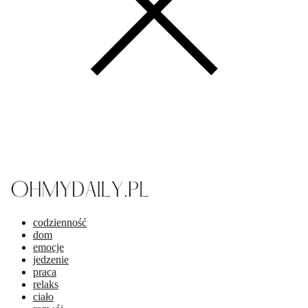
codzienność
dom
emocje
jedzenie
praca
relaks
ciało