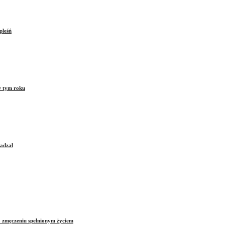
pleśń
w tym roku
sadzał
o zmęczeniu spełnionym życiem