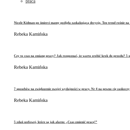
praca
Nicole Kidman po śmierci mamy podjęła zaskakującą decyzję. Ten trend rośnie na 
Rebeka Kamińska
Czy to czas na zmianę pracy? Jak rozpoznać, że warto zrobić krok do przodu? 5 o
Rebeka Kamińska
7 sposobów na zwiększenie swojej wydajności w pracy. Nr 4 na pewno cię zaskoczy
Rebeka Kamińska
5 zdań szefowej, które są jak alarm: „Czas zmienić pracę!”