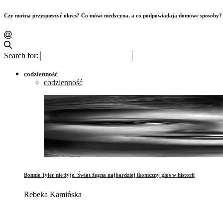
Czy można przyspieszyć okres? Co mówi medycyna, a co podpowiadają domowe sposoby?
Search for:
codzienność
codzienność
Bonnie Tyler nie żyje. Świat żegna najbardziej ikoniczny głos w historii
Rebeka Kamińska