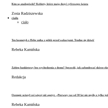
Kim są analogówki? Kobiety, które mają dosyć cyfrowego świata
Zosia Radziszewska
ciało
ciało
Ten kosmetyk z Hebe znika z półek przed wakacjami. Trudno się dziwić
Rebeka Kamińska
Zabieg bankietowy bez wychodzenia z domu? Sprawdź, jak zafundować skórze eks
Redakcja
Ozempic uciszył coś więcej niż apetyt. „Pierwszy raz od 30 lat nie myślę o tylko je
Rebeka Kamińska