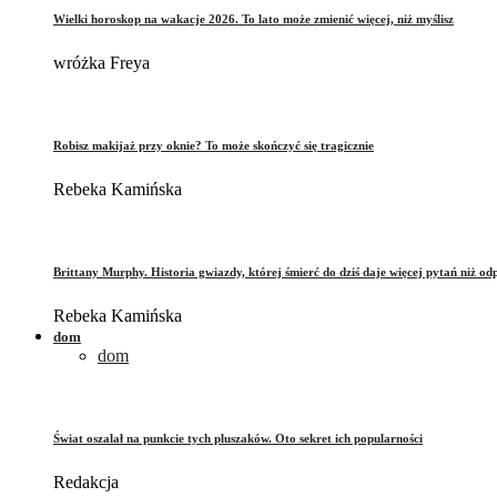
Wielki horoskop na wakacje 2026. To lato może zmienić więcej, niż myślisz
wróżka Freya
Robisz makijaż przy oknie? To może skończyć się tragicznie
Rebeka Kamińska
Brittany Murphy. Historia gwiazdy, której śmierć do dziś daje więcej pytań niż od
Rebeka Kamińska
dom
dom
Świat oszalał na punkcie tych pluszaków. Oto sekret ich popularności
Redakcja