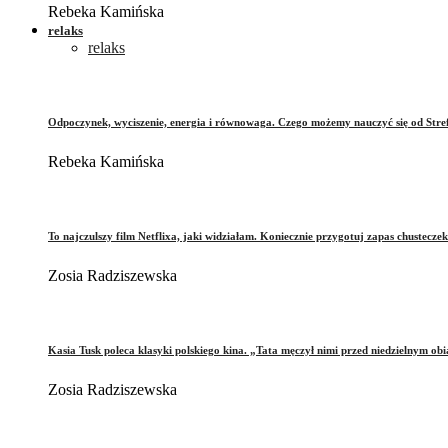
Rebeka Kamińska
relaks
relaks
Odpoczynek, wyciszenie, energia i równowaga. Czego możemy nauczyć się od Stre
Rebeka Kamińska
To najczulszy film Netflixa, jaki widziałam. Koniecznie przygotuj zapas chusteczek
Zosia Radziszewska
Kasia Tusk poleca klasyki polskiego kina. „Tata męczył nimi przed niedzielnym ob
Zosia Radziszewska