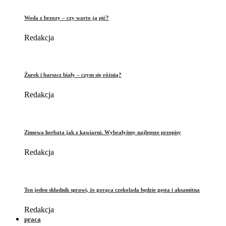
Woda z brzozy – czy warto ją pić?
Redakcja
Żurek i barszcz biały – czym się różnią?
Redakcja
Zimowa herbata jak z kawiarni. Wybrałyśmy najlepsze przepisy
Redakcja
Ten jeden składnik sprawi, że gorąca czekolada będzie gęsta i aksamitna
Redakcja
praca