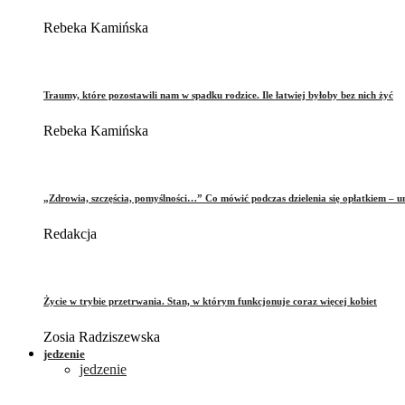
Rebeka Kamińska
Traumy, które pozostawili nam w spadku rodzice. Ile łatwiej byłoby bez nich żyć
Rebeka Kamińska
„Zdrowia, szczęścia, pomyślności…” Co mówić podczas dzielenia się opłatkiem – 
Redakcja
Życie w trybie przetrwania. Stan, w którym funkcjonuje coraz więcej kobiet
Zosia Radziszewska
jedzenie
jedzenie