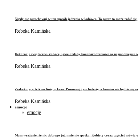
Nigdy nie przechowuj w ten sposób jedzenia w lodówce. To przez to może robić się 
Rebeka Kamińska
Dekoracje świąteczne. Zobacz, jakie ozdoby bożonarodzeniowe są najmodniejsze 
Rebeka Kamińska
Zaskakujący trik na lśniący kran. Posmaruj tym baterię, a kamień nie będzie się o
Rebeka Kamińska
emocje
emocje
Mam wrażenie, że nic dobrego już mnie nie spotka. Kobiety coraz częściej mówią 