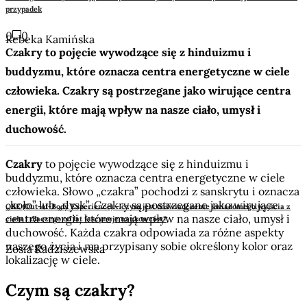
przypadek
0
0
Rebeka Kamińska
Czakry to pojęcie wywodzące się z hinduizmu i
buddyzmu, które oznacza centra energetyczne w ciele
człowieka. Czakry są postrzegane jako wirujące centra
energii, które mają wpływ na nasze ciało, umysł i
duchowość.
Czakry
to pojęcie wywodzące się z hinduizmu i
buddyzmu, które oznacza centra energetyczne w ciele
człowieka. Słowo „czakra” pochodzi z sanskrytu i oznacza
„koło” lub „dysk”. Czakry są postrzegane jako wirujące
OBE (Out-of-Body Experience) – czym jest doświadczenie świadomego wyjścia z
centra energii, które mają wpływ na nasze ciało, umysł i
ciała i dlaczego od lat fascynuje naukowców?
duchowość. Każda czakra odpowiada za różne aspekty
naszego życia i ma przypisany sobie określony kolor oraz
Zosia Radziszewska
lokalizację w ciele.
Czym są czakry?