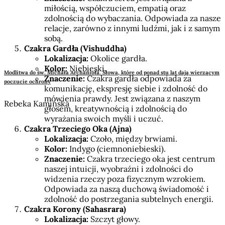
miłością, współczuciem, empatią oraz
zdolnością do wybaczania. Odpowiada za nasze
relacje, zarówno z innymi ludźmi, jak i z samym
sobą.
Czakra Gardła (Vishuddha)
Lokalizacja:
Okolice gardła.
Kolor:
Niebieski.
Modlitwa do św. Michała Archanioła. Słowa, które od ponad stu lat dają wierzącym
Znaczenie:
Czakra gardła odpowiada za
poczucie ochrony
komunikację, ekspresję siebie i zdolność do
mówienia prawdy. Jest związana z naszym
Rebeka Kamińska
głosem, kreatywnością i zdolnością do
wyrażania swoich myśli i uczuć.
Czakra Trzeciego Oka (Ajna)
Lokalizacja:
Czoło, między brwiami.
Kolor:
Indygo (ciemnoniebieski).
Znaczenie:
Czakra trzeciego oka jest centrum
naszej intuicji, wyobraźni i zdolności do
widzenia rzeczy poza fizycznym wzrokiem.
Odpowiada za naszą duchową świadomość i
zdolność do postrzegania subtelnych energii.
Czakra Korony (Sahasrara)
Lokalizacja:
Szczyt głowy.