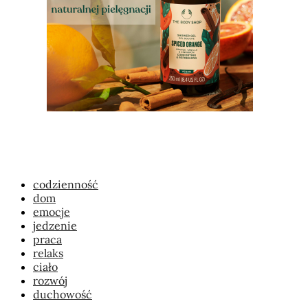
codzienność
dom
emocje
jedzenie
praca
relaks
ciało
rozwój
duchowość