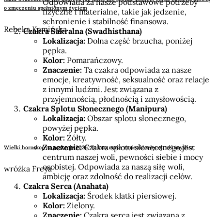
Odpowiada za nasze podstawowe potrzeby
o zmęczeniu spełnionym życiem
fizyczne i materialne, takie jak jedzenie,
schronienie i stabilność finansowa.
Rebeka Kamińska
Czakra Sakralna (Swadhisthana)
Lokalizacja:
Dolna część brzucha, poniżej
pępka.
Kolor:
Pomarańczowy.
Znaczenie:
Ta czakra odpowiada za nasze
emocje, kreatywność, seksualność oraz relacje
z innymi ludźmi. Jest związana z
przyjemnością, płodnością i zmysłowością.
Czakra Splotu Słonecznego (Manipura)
Lokalizacja:
Obszar splotu słonecznego,
powyżej pępka.
Kolor:
Żółty.
Znaczenie:
Czakra splotu słonecznego jest
Wielki horoskop na wakacje 2026. To lato może zmienić więcej, niż myślisz
centrum naszej woli, pewności siebie i mocy
osobistej. Odpowiada za naszą siłę woli,
wróżka Freya
ambicję oraz zdolność do realizacji celów.
Czakra Serca (Anahata)
Lokalizacja:
Środek klatki piersiowej.
Kolor:
Zielony.
Znaczenie:
Czakra serca jest związana z