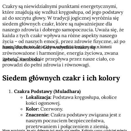
Czakry są niewidzialnymi punktami energetycznymi,
które znajdują się wzdłuż kręgosłupa, od jego podstawy
aż do szczytu głowy. W tradycji jogicznej wyróżnia się
siedem głównych czakr, które są najważniejsze dla
naszego zdrowia i dobrego samopoczucia. Uważa się, że
każda z tych czakr wpływa na różne aspekty naszego
życia – od naszych emocji, przez zdrowie fizyczne, aż po
naszą duchowość. Gdy wszystkie czakry są
Bonnie Tyler nie żyje. Świat żegna najbardziej ikoniczny głos w historii
zrównoważone i harmonijne, energia życiowa, zwana
„praną”, swobodnie przepływa przez nasze ciało, co
Rebeka Kamińska
prowadzi do pełni zdrowia i równowagi.
Siedem głównych czakr i ich kolory
Czakra Podstawy (Muladhara)
Lokalizacja:
Podstawa kręgosłupa, okolice
kości ogonowej.
Kolor:
Czerwony.
Znaczenie:
Czakra podstawy związana jest z
naszym poczuciem bezpieczeństwa,
przetrwaniem i połączeniem z ziemią.
Mam wrażenie, że nic dobrego już mnie nie spotka. Kobiety coraz częściej mówią