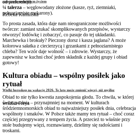
od preferencji).
zmęczeniu spełnionym życiem
¼ talerza
– węglowodany złożone (kasze, ryż, ziemniaki,
pełnoziarniste makarony).
Rebeka Kamińska
To prosta zasada, która daje nam nieograniczone możliwości
twórcze: zamiast szukać skomplikowanych przepisów, wystarczy
otworzyć lodówkę i zobaczyć, co pasuje do tej układanki.
Marchewka i brokuły? Pieczony dorsz i kasza jaglana? A może
kolorowa sałatka z ciecierzycą i grzankami z pełnoziarnistego
chleba? Ten wzór daje wolność – i zdrowie. Wystarczy, że
zapewnisz w kuchni choć jeden składnik z każdej grupy i obiad
gotowy!
Kultura obiadu – wspólny posiłek jako
rytuał
Wielki horoskop na wakacje 2026. To lato może zmienić więcej, niż myślisz
Obiad to nie tylko kwestia zaspokojenia głodu. To chwila, w której
świat zwalnia – przynajmniej na moment. W kulturach
wróżka Freya
śródziemnomorskich obiad to najważniejszy posiłek dnia, celebracja
wspólnoty i smaków. W Polsce także mamy ten rytuał – choć coraz
częściej przegrywany z tempem życia. A przecież to właśnie przy
stole budujemy więzi, rozmawiamy, dzielimy się radościami i
troskami.