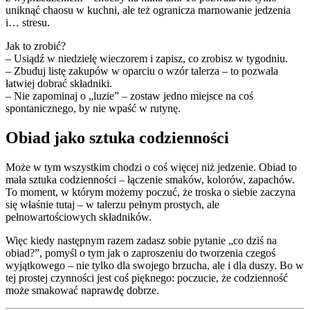
uniknąć chaosu w kuchni, ale też ogranicza marnowanie jedzenia
i… stresu.
Jak to zrobić?
– Usiądź w niedzielę wieczorem i zapisz, co zrobisz w tygodniu.
– Zbuduj listę zakupów w oparciu o wzór talerza – to pozwala
łatwiej dobrać składniki.
– Nie zapominaj o „luzie” – zostaw jedno miejsce na coś
spontanicznego, by nie wpaść w rutynę.
Obiad jako sztuka codzienności
Może w tym wszystkim chodzi o coś więcej niż jedzenie. Obiad to
mała sztuka codzienności – łączenie smaków, kolorów, zapachów.
To moment, w którym możemy poczuć, że troska o siebie zaczyna
się właśnie tutaj – w talerzu pełnym prostych, ale
pełnowartościowych składników.
Więc kiedy następnym razem zadasz sobie pytanie „co dziś na
obiad?”, pomyśl o tym jak o zaproszeniu do tworzenia czegoś
wyjątkowego – nie tylko dla swojego brzucha, ale i dla duszy. Bo w
tej prostej czynności jest coś pięknego: poczucie, że codzienność
może smakować naprawdę dobrze.