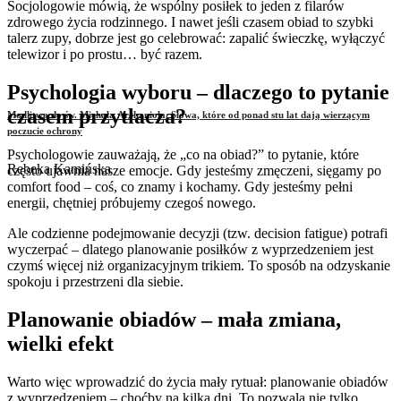
Socjologowie mówią, że wspólny posiłek to jeden z filarów
zdrowego życia rodzinnego. I nawet jeśli czasem obiad to szybki
talerz zupy, dobrze jest go celebrować: zapalić świeczkę, wyłączyć
telewizor i po prostu… być razem.
Psychologia wyboru – dlaczego to pytanie
czasem przytłacza?
Modlitwa do św. Michała Archanioła. Słowa, które od ponad stu lat dają wierzącym
poczucie ochrony
Psychologowie zauważają, że „co na obiad?” to pytanie, które
Rebeka Kamińska
często ujawnia nasze emocje. Gdy jesteśmy zmęczeni, sięgamy po
comfort food – coś, co znamy i kochamy. Gdy jesteśmy pełni
energii, chętniej próbujemy czegoś nowego.
Ale codzienne podejmowanie decyzji (tzw. decision fatigue) potrafi
wyczerpać – dlatego planowanie posiłków z wyprzedzeniem jest
czymś więcej niż organizacyjnym trikiem. To sposób na odzyskanie
spokoju i przestrzeni dla siebie.
Planowanie obiadów – mała zmiana,
wielki efekt
Warto więc wprowadzić do życia mały rytuał: planowanie obiadów
z wyprzedzeniem – choćby na kilka dni. To pozwala nie tylko