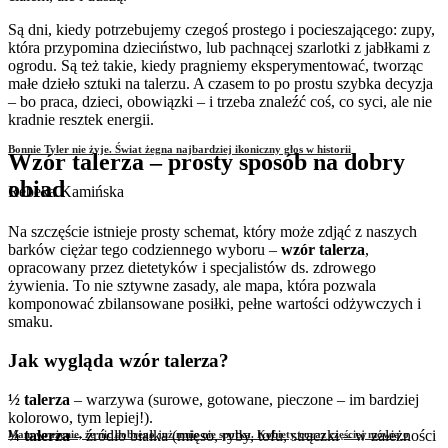
Są dni, kiedy potrzebujemy czegoś prostego i pocieszającego: zupy,
która przypomina dzieciństwo, lub pachnącej szarlotki z jabłkami z
ogrodu. Są też takie, kiedy pragniemy eksperymentować, tworząc
małe dzieło sztuki na talerzu. A czasem to po prostu szybka decyzja
– bo praca, dzieci, obowiązki – i trzeba znaleźć coś, co syci, ale nie
kradnie resztek energii.
Bonnie Tyler nie żyje. Świat żegna najbardziej ikoniczny głos w historii
Wzór talerza – prosty sposób na dobry
obiad
Rebeka Kamińska
Na szczęście istnieje prosty schemat, który może zdjąć z naszych
barków ciężar tego codziennego wyboru –
wzór talerza
,
opracowany przez dietetyków i specjalistów ds. zdrowego
żywienia. To nie sztywne zasady, ale mapa, która pozwala
komponować zbilansowane posiłki, pełne wartości odżywczych i
smaku.
Jak wygląda wzór talerza?
½ talerza
– warzywa (surowe, gotowane, pieczone – im bardziej
kolorowo, tym lepiej!).
¼ talerza
– źródło białka (mięso, ryby, tofu, strączki – w zależności
Mam wrażenie, że nic dobrego już mnie nie spotka. Kobiety coraz częściej mówią o