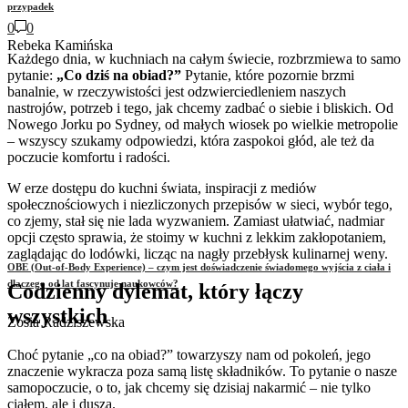
przypadek
0
0
Rebeka Kamińska
Każdego dnia, w kuchniach na całym świecie, rozbrzmiewa to samo
pytanie:
„Co dziś na obiad?”
Pytanie, które pozornie brzmi
banalnie, w rzeczywistości jest odzwierciedleniem naszych
nastrojów, potrzeb i tego, jak chcemy zadbać o siebie i bliskich. Od
Nowego Jorku po Sydney, od małych wiosek po wielkie metropolie
– wszyscy szukamy odpowiedzi, która zaspokoi głód, ale też da
poczucie komfortu i radości.
W erze dostępu do kuchni świata, inspiracji z mediów
społecznościowych i niezliczonych przepisów w sieci, wybór tego,
co zjemy, stał się nie lada wyzwaniem. Zamiast ułatwiać, nadmiar
opcji często sprawia, że stoimy w kuchni z lekkim zakłopotaniem,
zaglądając do lodówki, licząc na nagły przebłysk kulinarnej weny.
OBE (Out-of-Body Experience) – czym jest doświadczenie świadomego wyjścia z ciała i
dlaczego od lat fascynuje naukowców?
Codzienny dylemat, który łączy
wszystkich
Zosia Radziszewska
Choć pytanie „co na obiad?” towarzyszy nam od pokoleń, jego
znaczenie wykracza poza samą listę składników. To pytanie o nasze
samopoczucie, o to, jak chcemy się dzisiaj nakarmić – nie tylko
ciałem, ale i duszą.