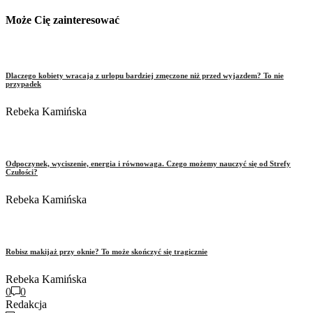
Może Cię zainteresować
Dlaczego kobiety wracają z urlopu bardziej zmęczone niż przed wyjazdem? To nie
przypadek
Rebeka Kamińska
Odpoczynek, wyciszenie, energia i równowaga. Czego możemy nauczyć się od Strefy
Czułości?
Rebeka Kamińska
Robisz makijaż przy oknie? To może skończyć się tragicznie
Rebeka Kamińska
0
0
Redakcja