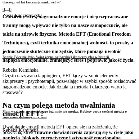
dlaczego od lat fascynuje naukowców?
0
0
Zosia Radziszewska
Codzienny stres, nagromadzone emocje i nieprzepracowane
traumy mogą wpływać nie tylko na nasze samopoczucie, ale
także na zdrowie fizyczne. Metoda EFT (Emotional Freedom
Techniques), czyli technika emocjonalnej wolności, to proste, a
jednocześnie skuteczne narzędzie, które pomaga uwolnić
Bonnie Tyler nie żyje. Świat żegna najbardziej ikoniczny głos w historii
napięcia emocjonalne, zmniejszyć stres i poprawić jakość życia.
Rebeka Kamińska
Często nazywana tappingiem, EFT łączy w sobie elementy
akupresury i psychoterapii, pozwalając w szybki sposób rozładować
nagromadzone emocje. Jak działa ta metoda i dlaczego warto ją
stosować?
Na czym polega metoda uwalniania
Mam wrażenie, że nic dobrego już mnie nie spotka. Kobiety coraz częściej mówią o
emocji EFT?
zmęczeniu spełnionym życiem
Uwalnianie emocji metodą EFT opiera się na założeniu, że
Rebeka Kamińska
przeżycia,
stres i dawne doświadczenia zapisują się w ciele jako
napięcia, blokady energetyczne i sztywność emocjonalna.