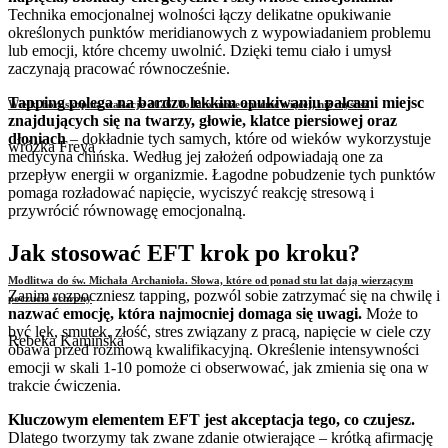
Technika emocjonalnej wolności łączy delikatne opukiwanie
określonych punktów meridianowych z wypowiadaniem problemu
lub emocji, które chcemy uwolnić. Dzięki temu ciało i umysł
zaczynają pracować równocześnie.
Tapping polega na bardzo lekkim opukiwaniu palcami miejsc
Wielki horoskop na wakacje 2026. To lato może zmienić więcej, niż myślisz
znajdujących się na twarzy, głowie, klatce piersiowej oraz
dłoniach
– dokładnie tych samych, które od wieków wykorzystuje
wróżka Freya
medycyna chińska. Według jej założeń odpowiadają one za
przepływ energii w organizmie. Łagodne pobudzenie tych punktów
pomaga rozładować napięcie, wyciszyć reakcję stresową i
przywrócić równowagę emocjonalną.
Jak stosować EFT krok po kroku?
Modlitwa do św. Michała Archanioła. Słowa, które od ponad stu lat dają wierzącym
Zanim rozpoczniesz tapping, pozwól sobie zatrzymać się na chwilę i
poczucie ochrony
nazwać emocję, która najmocniej domaga się uwagi.
Może to
być lęk, smutek, złość, stres związany z pracą, napięcie w ciele czy
Rebeka Kamińska
obawa przed rozmową kwalifikacyjną. Określenie intensywności
emocji w skali 1-10 pomoże ci obserwować, jak zmienia się ona w
trakcie ćwiczenia.
Kluczowym elementem EFT jest akceptacja tego, co czujesz.
Dlatego tworzymy tak zwane zdanie otwierające – krótką afirmację