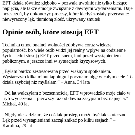
EFT działa również głęboko – pozwala uwolnić nie tylko bieżące
napięcia, ale także emocje związane z dawnymi wydarzeniami. Daje
przestrzeń, by dokończyć procesy, które kiedyś zostały przerwane:
niewyrażony lęk, tłumioną złość, ukrywany smutek.
Opinie osób, które stosują EFT
Technika emocjonalnej wolności zdobywa coraz większą
popularność, bo wiele osób widzi jej realny wpływ na codzienne
życie. Jedni stosują EFT przed snem, inni przed wystąpieniem
publicznym, a jeszcze inni w sytuacjach kryzysowych.
„Byłam bardzo zestresowana przed ważnym spotkaniem.
Wystarczyło kilka minut tappingu i poczułam ulgę w całym ciele. To
działa szybciej niż myślałam.” – Anna, 34 lata
„Od lat walczyłam z bezsennością. EFT wprowadziło moje ciało w
tryb wyciszenia – pierwszy raz od dawna zasypiam bez napięcia.” –
Michał, 40 lat
„Nigdy nie sądziłam, że coś tak prostego może być tak skuteczne.
Lęk przed wystąpieniami zaczął znikać po kilku sesjach.” –
Karolina, 29 lat