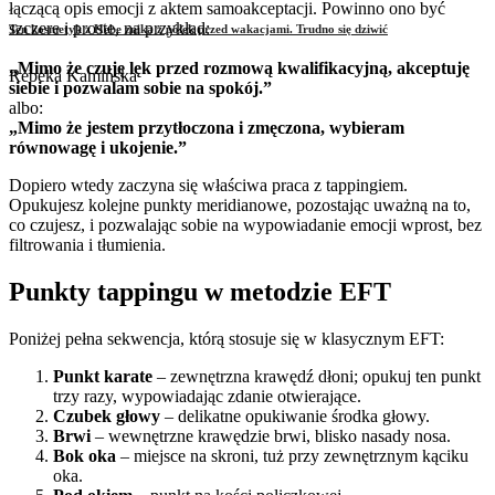
łączącą opis emocji z aktem samoakceptacji. Powinno ono być
szczere i proste, na przykład:
Ten kosmetyk z Hebe znika z półek przed wakacjami. Trudno się dziwić
„Mimo że czuję lęk przed rozmową kwalifikacyjną, akceptuję
Rebeka Kamińska
siebie i pozwalam sobie na spokój.”
albo:
„Mimo że jestem przytłoczona i zmęczona, wybieram
równowagę i ukojenie.”
Dopiero wtedy zaczyna się właściwa praca z tappingiem.
Opukujesz kolejne punkty meridianowe, pozostając uważną na to,
co czujesz, i pozwalając sobie na wypowiadanie emocji wprost, bez
filtrowania i tłumienia.
Punkty tappingu w metodzie EFT
Poniżej pełna sekwencja, którą stosuje się w klasycznym EFT:
Punkt karate
– zewnętrzna krawędź dłoni; opukuj ten punkt
trzy razy, wypowiadając zdanie otwierające.
Czubek głowy
– delikatne opukiwanie środka głowy.
Brwi
– wewnętrzne krawędzie brwi, blisko nasady nosa.
Bok oka
– miejsce na skroni, tuż przy zewnętrznym kąciku
oka.