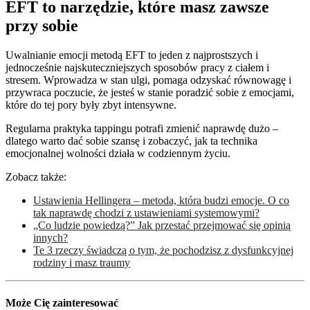
EFT to narzędzie, które masz zawsze
przy sobie
Uwalnianie emocji metodą EFT to jeden z najprostszych i
jednocześnie najskuteczniejszych sposobów pracy z ciałem i
stresem. Wprowadza w stan ulgi, pomaga odzyskać równowagę i
przywraca poczucie, że jesteś w stanie poradzić sobie z emocjami,
które do tej pory były zbyt intensywne.
Regularna praktyka tappingu potrafi zmienić naprawdę dużo –
dlatego warto dać sobie szansę i zobaczyć, jak ta technika
emocjonalnej wolności działa w codziennym życiu.
Zobacz także:
Ustawienia Hellingera – metoda, która budzi emocje. O co
tak naprawdę chodzi z ustawieniami systemowymi?
„Co ludzie powiedzą?” Jak przestać przejmować się opinią
innych?
Te 3 rzeczy świadczą o tym, że pochodzisz z dysfunkcyjnej
rodziny i masz traumy
Może Cię zainteresować