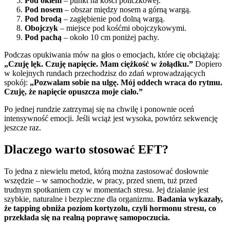
Pod okiem
– punkt na kości policzkowej.
Pod nosem
– obszar między nosem a górną wargą.
Pod brodą
– zagłębienie pod dolną wargą.
Obojczyk
– miejsce pod kośćmi obojczykowymi.
Pod pachą
– około 10 cm poniżej pachy.
Podczas opukiwania mów na głos o emocjach, które cię obciążają:
„Czuję lęk. Czuję napięcie. Mam ciężkość w żołądku.”
Dopiero
w kolejnych rundach przechodzisz do zdań wprowadzających
spokój:
„Pozwalam sobie na ulgę. Mój oddech wraca do rytmu.
Czuję, że napięcie opuszcza moje ciało.”
Po jednej rundzie zatrzymaj się na chwilę i ponownie oceń
intensywność emocji. Jeśli wciąż jest wysoka, powtórz sekwencję
jeszcze raz.
Dlaczego warto stosować EFT?
To jedna z niewielu metod, którą można zastosować dosłownie
wszędzie – w samochodzie, w pracy, przed snem, tuż przed
trudnym spotkaniem czy w momentach stresu. Jej działanie jest
szybkie, naturalne i bezpieczne dla organizmu.
Badania wykazały,
że tapping obniża poziom kortyzolu, czyli hormonu stresu, co
przekłada się na realną poprawę samopoczucia.