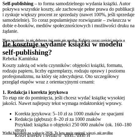
Self-publishing
– to forma samodzielnego wydania książki. Autor
pokrywa wszystkie koszty, ale zachowuje pełne prawa do publikacji
i zyskuje większy procent ze sprzedaży (nawet 100%, jeśli sprzedaje
samodzielnie). To coraz popularniejsze rozwiązanie – zwłaszcza w
dobie e-booków, mediów społecznościowych i możliwości druku na
żądanie.
Mam wrażenie, że nic dobrego już mnie nie spotka. Kobiety coraz częściej mówią o
Ile kosztuje wydanie książki w modelu
zmęczeniu spełnionym życiem
self-publishing?
Rebeka Kamińska
Koszty zależą od wielu czynników: objętości książki, formatu,
rodzaju papieru, liczby egzemplarzy, rodzaju oprawy i poziomu
profesjonalizmu, na który się zdecydujesz. Oto szczegółowy
przegląd etapów wraz z orientacyjnymi cenami:
1. Redakcja i korekta językowa
To etap nie do pominięcia, jeśli chcesz wydać książkę wysokiej
jakości. Nawet najlepszy tekst wymaga redaktorskiej wprawy.
Korekta językowa: 5–10 zł za 1000 znaków ze spacjami
Redakcja (głębsza): 8–20 zł za 1000 znaków
Przykład: książka o objętości 250 000 znaków (ok. 160–180
stron)
Wielki horoskop na wakacje 2026. To lato może zmienić więcej, niż myślisz
Koszt korekty i redakcji: 3000–5000 zł