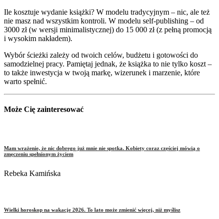
Ile kosztuje wydanie książki? W modelu tradycyjnym – nic, ale też
nie masz nad wszystkim kontroli. W modelu self-publishing – od
3000 zł (w wersji minimalistycznej) do 15 000 zł (z pełną promocją
i wysokim nakładem).
Wybór ścieżki zależy od twoich celów, budżetu i gotowości do
samodzielnej pracy. Pamiętaj jednak, że książka to nie tylko koszt –
to także inwestycja w twoją markę, wizerunek i marzenie, które
warto spełnić.
Może Cię zainteresować
Mam wrażenie, że nic dobrego już mnie nie spotka. Kobiety coraz częściej mówią o
zmęczeniu spełnionym życiem
Rebeka Kamińska
Wielki horoskop na wakacje 2026. To lato może zmienić więcej, niż myślisz