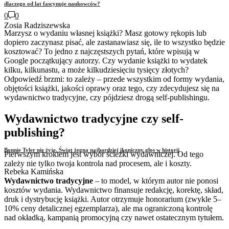
dlaczego od lat fascynuje naukowców?
0
0
Zosia Radziszewska
Marzysz o wydaniu własnej książki? Masz gotowy rękopis lub
dopiero zaczynasz pisać, ale zastanawiasz się, ile to wszystko będzie
kosztować? To jedno z najczęstszych pytań, które wpisują w
Google początkujący autorzy. Czy wydanie książki to wydatek
kilku, kilkunastu, a może kilkudziesięciu tysięcy złotych?
Odpowiedź brzmi: to zależy – przede wszystkim od formy wydania,
objętości książki, jakości oprawy oraz tego, czy zdecydujesz się na
wydawnictwo tradycyjne, czy pójdziesz drogą self-publishingu.
Wydawnictwo tradycyjne czy self-
publishing?
Bonnie Tyler nie żyje. Świat żegna najbardziej ikoniczny głos w historii
Pierwszym krokiem jest wybór ścieżki wydawniczej. Od tego
zależy nie tylko twoja kontrola nad procesem, ale i koszty.
Rebeka Kamińska
Wydawnictwo tradycyjne
– to model, w którym autor nie ponosi
kosztów wydania. Wydawnictwo finansuje redakcję, korektę, skład,
druk i dystrybucję książki. Autor otrzymuje honorarium (zwykle 5–
10% ceny detalicznej egzemplarza), ale ma ograniczoną kontrolę
nad okładką, kampanią promocyjną czy nawet ostatecznym tytułem.