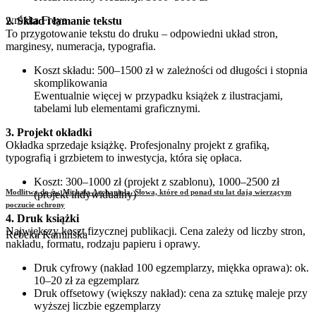
wróżka Freya
2. Skład i łamanie tekstu
To przygotowanie tekstu do druku – odpowiedni układ stron,
marginesy, numeracja, typografia.
Koszt składu: 500–1500 zł w zależności od długości i stopnia
skomplikowania
Ewentualnie więcej w przypadku książek z ilustracjami,
tabelami lub elementami graficznymi.
3. Projekt okładki
Okładka sprzedaje książkę. Profesjonalny projekt z grafiką,
typografią i grzbietem to inwestycja, która się opłaca.
Koszt: 300–1000 zł (projekt z szablonu), 1000–2500 zł
Modlitwa do św. Michała Archanioła. Słowa, które od ponad stu lat dają wierzącym
(projekt indywidualny)
poczucie ochrony
4. Druk książki
Największy koszt fizycznej publikacji. Cena zależy od liczby stron,
Rebeka Kamińska
nakładu, formatu, rodzaju papieru i oprawy.
Druk cyfrowy (nakład 100 egzemplarzy, miękka oprawa): ok.
10–20 zł za egzemplarz
Druk offsetowy (większy nakład): cena za sztukę maleje przy
wyższej liczbie egzemplarzy