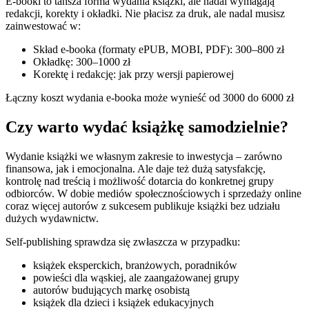
E-booki to tańsza forma wydania książki, ale nadal wymagają
redakcji, korekty i okładki. Nie płacisz za druk, ale nadal musisz
zainwestować w:
Skład e-booka (formaty ePUB, MOBI, PDF): 300–800 zł
Okładkę: 300–1000 zł
Korektę i redakcję: jak przy wersji papierowej
Łączny koszt wydania e-booka może wynieść od 3000 do 6000 zł
Czy warto wydać książkę samodzielnie?
Wydanie książki we własnym zakresie to inwestycja – zarówno
finansowa, jak i emocjonalna. Ale daje też dużą satysfakcję,
kontrolę nad treścią i możliwość dotarcia do konkretnej grupy
odbiorców. W dobie mediów społecznościowych i sprzedaży online
coraz więcej autorów z sukcesem publikuje książki bez udziału
dużych wydawnictw.
Self-publishing sprawdza się zwłaszcza w przypadku:
książek eksperckich, branżowych, poradników
powieści dla wąskiej, ale zaangażowanej grupy
autorów budujących markę osobistą
książek dla dzieci i książek edukacyjnych