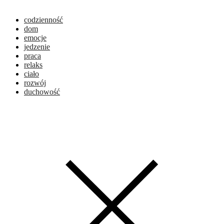
codzienność
dom
emocje
jedzenie
praca
relaks
ciało
rozwój
duchowość