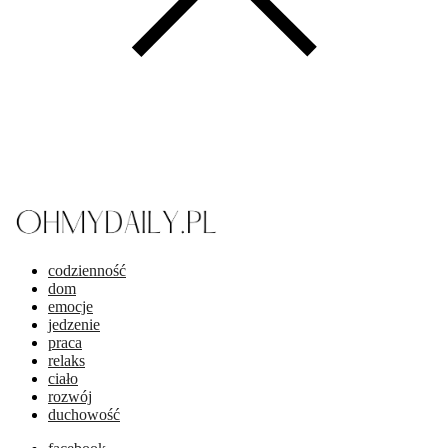
codzienność
dom
emocje
jedzenie
praca
relaks
ciało
rozwój
duchowość