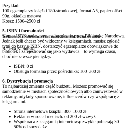
Przykład:
100 egzemplarzy książki 180-stronicowej, format A5, papier offset
90g, okładka matowa
Koszt: 1500–2500 zł
5. ISBN i formalności
Numer ISBN nadawany jest bezpłatnie przez Bibliotekę Narodową.
Ten kosmetyk z Hebe znika z półek przed wakacjami. Trudno się dziwić
Jednak jeśli chcesz być widoczny w księgarniach, musisz zgłosić
tytuł do bazy e-ISBN, dostarczyć egzemplarze obowiązkowe do
Rebeka Kamińska
bibliotek i zarejestrować się jako wydawca – to wymaga czasu,
choć nie zawsze pieniędzy.
ISBN: 0 zł
Obsługa formalna przez pośrednika: 100–300 zł
6. Dystrybucja i promocja
To najbardziej zmienna część budżetu. Możesz promować się
samodzielnie w mediach społecznościowych albo zainwestować w
reklamy, artykuły sponsorowane, influencerów czy współpracę z
księgarniami.
Strona internetowa książki: 300–1000 zł
Reklama w social mediach: od 200 zł wzwyż
Współpraca z księgarnią internetową: zwykle pobierają 30–
50% od sprzedaży