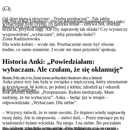
0
0
Od dzieciństwa słyszymy: „Trzeba przebaczać”. Tak jakby
OBE (Out-of-Body Experience) – czym jest doświadczenie świadomego wyjścia z ciała i
wybaczenie było czymś, co zamyka temat – zmywa ból, resetuje
dlaczego od lat fascynuje naukowców?
uczucia, przynosi ulgę. Ale czy naprawdę tak działa? Czy wystarczy
wypowiedzieć „wybaczam”, żeby przestało boleć?
Zosia Radziszewska
Dla wielu kobiet – wcale nie. Przebaczenie może być równie
trudne, co samo zranienie. I wcale nie musi przynieść spokoju.
Historia Anki: „Powiedziałam:
wybaczam. Ale czułam, że się okłamuję”
Bonnie Tyler nie żyje. Świat żegna najbardziej ikoniczny głos w historii
Anka przez trzy lata była w związku z mężczyzną, który nieustannie
ją krytykował. W końcu, po jednej z kłótni, zdradził ją i odszedł.
Rebeka Kamińska
Rok później napisał: „Przepraszam. Byłem niedojrzały. Mam
nadzieję, że mi wybaczysz”. Anka – będąc już w terapii –
odpowiedziała: „Wybaczam. Dla siebie”.
– Wszyscy mówili, że to mnie uwolni. Że dopiero wtedy naprawdę
ruszę dalej. Ale to nieprawda. – mówi dziś. – Przez miesiące po tej
wiadomości byłam wściekła. Na niego. I na siebie. Bo poczułam
się, jakbym zdradziła samą siebie. Powiedziałam coś, w co nie
Mam wrażenie, że nic dobrego już mnie nie spotka. Kobiety coraz częściej mówią o