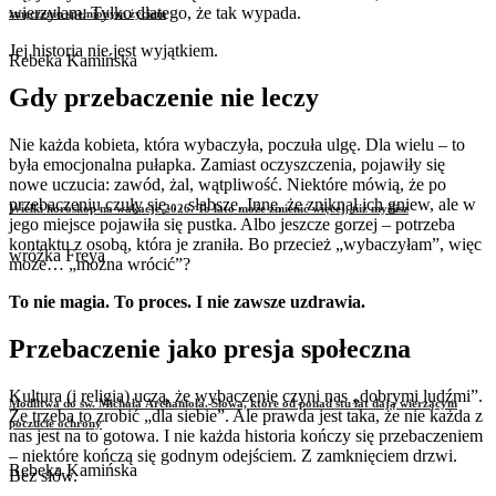
wierzyłam. Tylko dlatego, że tak wypada.
zmęczeniu spełnionym życiem
Jej historia nie jest wyjątkiem.
Rebeka Kamińska
Gdy przebaczenie nie leczy
Nie każda kobieta, która wybaczyła, poczuła ulgę. Dla wielu – to
była emocjonalna pułapka. Zamiast oczyszczenia, pojawiły się
nowe uczucia: zawód, żal, wątpliwość. Niektóre mówią, że po
przebaczeniu czuły się… słabsze. Inne, że zniknął ich gniew, ale w
Wielki horoskop na wakacje 2026. To lato może zmienić więcej, niż myślisz
jego miejsce pojawiła się pustka. Albo jeszcze gorzej – potrzeba
kontaktu z osobą, która je zraniła. Bo przecież „wybaczyłam”, więc
wróżka Freya
może… „można wrócić”?
To nie magia. To proces. I nie zawsze uzdrawia.
Przebaczenie jako presja społeczna
Kultura (i religia) uczą, że wybaczenie czyni nas „dobrymi ludźmi”.
Modlitwa do św. Michała Archanioła. Słowa, które od ponad stu lat dają wierzącym
Że trzeba to zrobić „dla siebie”. Ale prawda jest taka, że nie każda z
poczucie ochrony
nas jest na to gotowa. I nie każda historia kończy się przebaczeniem
– niektóre kończą się godnym odejściem. Z zamknięciem drzwi.
Rebeka Kamińska
Bez słów.