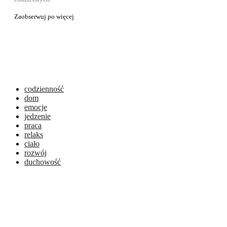
Zaobserwuj po więcej
codzienność
dom
emocje
jedzenie
praca
relaks
ciało
rozwój
duchowość