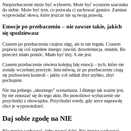
Nieprzebaczenie może być wyborem. Może być wyrazem szacunku
do siebie. Może być tym, co pozwala ci zachować granice. Zamiast
wypowiadać słowa, które jeszcze nie są twoją prawdą.
Emocje po przebaczeniu – nie zawsze takie, jakich
się spodziewasz
Czasem po przebaczeniu czujesz ulgę, ale to nie reguła. Czasem
pojawia się coś zupełnie innego: zawód, dezorientacja, smutek. Bo
przecież miało pomóc. Miało być lżej. A nie jest.
Czasem przebaczenie otwiera kolejną falę emocji – tych, które nie
zostały wcześniej przeżyte. Inni mówią, że po przebaczeniu czują
się pozbawieni kontroli – jakby coś oddali zbyt szybko, zbyt
pochopnie.
Nie ma jednego „słusznego” scenariusza. I dlatego tak ważne jest,
by nie zmuszać się do tego aktu. Bo prawdziwe wybaczenie nie
przychodzi z obowiązku. Przychodzi wtedy, gdy serce naprawdę
chce je wypowiedzieć.
Daj sobie zgodę na NIE
Nie musisz wybaczać, żeby ruszyć dalej. Nie musisz wybaczać,