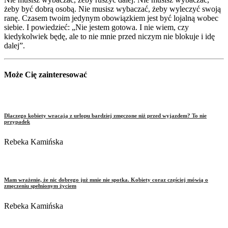
żeby być dobrą osobą. Nie musisz wybaczać, żeby wyleczyć swoją
ranę. Czasem twoim jedynym obowiązkiem jest być lojalną wobec
siebie. I powiedzieć: „Nie jestem gotowa. I nie wiem, czy
kiedykolwiek będę, ale to nie mnie przed niczym nie blokuje i idę
dalej”.
Może Cię zainteresować
Dlaczego kobiety wracają z urlopu bardziej zmęczone niż przed wyjazdem? To nie
przypadek
Rebeka Kamińska
Mam wrażenie, że nic dobrego już mnie nie spotka. Kobiety coraz częściej mówią o
zmęczeniu spełnionym życiem
Rebeka Kamińska