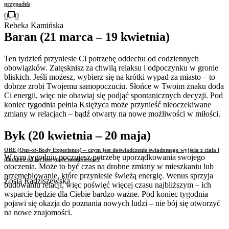
przypadek
0
0
Rebeka Kamińska
Baran (21 marca – 19 kwietnia)
Ten tydzień przyniesie Ci potrzebę oddechu od codziennych
obowiązków. Zatęsknisz za chwilą relaksu i odpoczynku w gronie
bliskich. Jeśli możesz, wybierz się na krótki wypad za miasto – to
dobrze zrobi Twojemu samopoczuciu. Słońce w Twoim znaku doda
Ci energii, więc nie obawiaj się podjąć spontanicznych decyzji. Pod
koniec tygodnia pełnia Księżyca może przynieść nieoczekiwane
zmiany w relacjach – bądź otwarty na nowe możliwości w miłości.
Byk (20 kwietnia – 20 maja)
OBE (Out-of-Body Experience) – czym jest doświadczenie świadomego wyjścia z ciała i
W tym tygodniu poczujesz potrzebę uporządkowania swojego
dlaczego od lat fascynuje naukowców?
otoczenia. Może to być czas na drobne zmiany w mieszkaniu lub
przemeblowanie, które przyniesie świeżą energię. Wenus sprzyja
Zosia Radziszewska
budowaniu relacji, więc poświęć więcej czasu najbliższym – ich
wsparcie będzie dla Ciebie bardzo ważne. Pod koniec tygodnia
pojawi się okazja do poznania nowych ludzi – nie bój się otworzyć
na nowe znajomości.