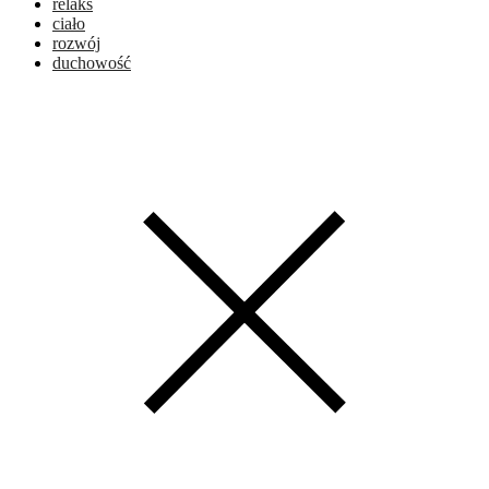
relaks
ciało
rozwój
duchowość