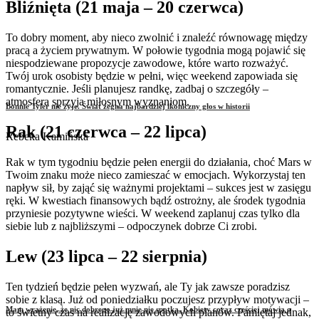
Bliźnięta (21 maja – 20 czerwca)
To dobry moment, aby nieco zwolnić i znaleźć równowagę między
pracą a życiem prywatnym. W połowie tygodnia mogą pojawić się
niespodziewane propozycje zawodowe, które warto rozważyć.
Twój urok osobisty będzie w pełni, więc weekend zapowiada się
romantycznie. Jeśli planujesz randkę, zadbaj o szczegóły –
atmosfera sprzyja miłosnym wyznaniom.
Bonnie Tyler nie żyje. Świat żegna najbardziej ikoniczny głos w historii
Rak (21 czerwca – 22 lipca)
Rebeka Kamińska
Rak w tym tygodniu będzie pełen energii do działania, choć Mars w
Twoim znaku może nieco zamieszać w emocjach. Wykorzystaj ten
napływ sił, by zająć się ważnymi projektami – sukces jest w zasięgu
ręki. W kwestiach finansowych bądź ostrożny, ale środek tygodnia
przyniesie pozytywne wieści. W weekend zaplanuj czas tylko dla
siebie lub z najbliższymi – odpoczynek dobrze Ci zrobi.
Lew (23 lipca – 22 sierpnia)
Ten tydzień będzie pełen wyzwań, ale Ty jak zawsze poradzisz
sobie z klasą. Już od poniedziałku poczujesz przypływ motywacji –
Mam wrażenie, że nic dobrego już mnie nie spotka. Kobiety coraz częściej mówią o
to świetny czas na realizację zawodowych planów. Pamiętaj jednak,