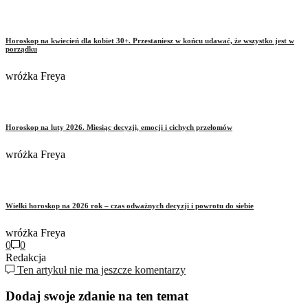
Horoskop na kwiecień dla kobiet 30+. Przestaniesz w końcu udawać, że wszystko jest w
porządku
wróżka Freya
Horoskop na luty 2026. Miesiąc decyzji, emocji i cichych przełomów
wróżka Freya
Wielki horoskop na 2026 rok – czas odważnych decyzji i powrotu do siebie
wróżka Freya
0
0
Redakcja
Ten artykuł nie ma jeszcze komentarzy
Dodaj swoje zdanie na ten temat