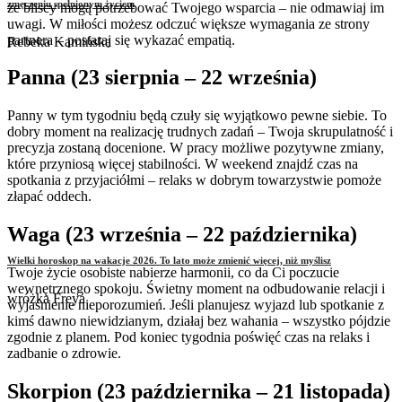
zmęczeniu spełnionym życiem
że bliscy mogą potrzebować Twojego wsparcia – nie odmawiaj im
uwagi. W miłości możesz odczuć większe wymagania ze strony
partnera – postaraj się wykazać empatią.
Rebeka Kamińska
Panna (23 sierpnia – 22 września)
Panny w tym tygodniu będą czuły się wyjątkowo pewne siebie. To
dobry moment na realizację trudnych zadań – Twoja skrupulatność i
precyzja zostaną docenione. W pracy możliwe pozytywne zmiany,
które przyniosą więcej stabilności. W weekend znajdź czas na
spotkania z przyjaciółmi – relaks w dobrym towarzystwie pomoże
złapać oddech.
Waga (23 września – 22 października)
Wielki horoskop na wakacje 2026. To lato może zmienić więcej, niż myślisz
Twoje życie osobiste nabierze harmonii, co da Ci poczucie
wewnętrznego spokoju. Świetny moment na odbudowanie relacji i
wróżka Freya
wyjaśnienie nieporozumień. Jeśli planujesz wyjazd lub spotkanie z
kimś dawno niewidzianym, działaj bez wahania – wszystko pójdzie
zgodnie z planem. Pod koniec tygodnia poświęć czas na relaks i
zadbanie o zdrowie.
Skorpion (23 października – 21 listopada)