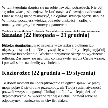
W tym tygodniu skupisz się na sobie i swoich potrzebach. Nie bój
się odmawiać, jeśli czujesz, że ktoś narzuca Ci swoje oczekiwania.
Finanse mogą nieco zaskoczyć, ale ogólnie sytuacja będzie stabilna.
W miłości poczujesz większą potrzebę bliskości – zadbaj o
romantyczne gesty i rozmowy z partnerem.
Modlitwa do św. Michała Archanioła. Słowa, które od ponad stu lat dają wierzącym
Strzelec (22 listopada – 21 grudnia)
poczucie ochrony
Strzelce mogą odczuwać napięcie w związku z plotkami lub
Rebeka Kamińska
niejasnymi sytuacjami. Nie angażuj się w konflikty – lepiej wyjaśnij
wszystko bezpośrednio. Weekend przyniesie okazję do wyciszenia i
refleksji. Zastanów się nad tym, co naprawdę jest dla Ciebie ważne,
i pozwól sobie na chwilę wytchnienia.
Koziorożec (22 grudnia – 19 stycznia)
To dobry moment na uporządkowanie zaległych spraw. W pracy
mogą pojawić się drobne przeszkody, ale Twoja systematyczność
pozwoli wszystko ogarnąć. Unikaj konfliktów – lepiej działać
dyplomatycznie. W weekend zadbaj o siebie i pozwól sobie na
odpoczynek – zasłużyłeś na chwilę relaksu.