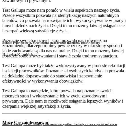
zawodowym i prywatnym.
Test Gallupa może nam pomóc w wielu aspektach naszego życia.
Przede wszystkim pozwala na identyfikację naszych naturalnych
talentów, co pozwala na rozwijanie ich i wykorzystywanie w pracy i
innych dziedzinach życia. Dzięki temu możemy łatwiej osiągać cele
i czerpać większą satysfakcję z życia.
Poznanie swoich mocnych stron pozwala nam również na
Bonnie Tyler nie żyje. Świat żegna najbardziej ikoniczny głos w historii
zrozumienie, dlaczego robimy pewne rzeczy w określony sposób i
jakie zachowania są dla nas naturalne. Dzięki temu możemy łatwiej
Rebeka Kamińska
poradzić sobie z wyzwaniami i stawić czoła trudnym sytuacjom.
Test Gallupa może być także wykorzystywany w procesie rekrutacji
i selekcji pracowników. Poznanie sił osobistych kandydata pozwala
na dokładne dopasowanie do stanowiska i zapewnienie
efektywności w wykonywaniu obowiązków.
Test Gallupa to narzędzie, które pozwala na poznanie swoich
mocnych stron i wykorzystanie ich w życiu zawodowym i
prywatnym. Daje nam to możliwość osiągania lepszych wyników i
czerpania większej satysfakcji z życia.
Może Cię zainteresować
Mam wrażenie, że nic dobrego już mnie nie spotka. Kobiety coraz częściej mówią o