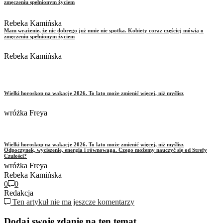
zmęczeniu spełnionym życiem
Rebeka Kamińska
Mam wrażenie, że nic dobrego już mnie nie spotka. Kobiety coraz częściej mówią o
zmęczeniu spełnionym życiem
Rebeka Kamińska
Wielki horoskop na wakacje 2026. To lato może zmienić więcej, niż myślisz
wróżka Freya
Wielki horoskop na wakacje 2026. To lato może zmienić więcej, niż myślisz
Odpoczynek, wyciszenie, energia i równowaga. Czego możemy nauczyć się od Strefy
Czułości?
wróżka Freya
Rebeka Kamińska
0
0
Redakcja
Ten artykuł nie ma jeszcze komentarzy
Dodaj swoje zdanie na ten temat