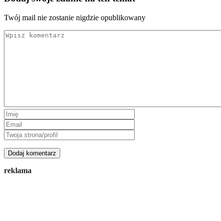
Twój mail nie zostanie nigdzie opublikowany
Modlitwa do św. Michała Archanioła. Słowa, które od ponad stu lat dają wierzącym
poczucie ochrony
Rebeka Kamińska
reklama