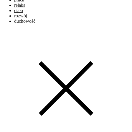
relaks
ciało
rozwój
duchowość