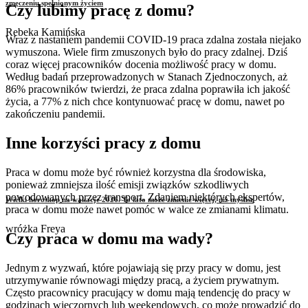
zmęczeniu spełnionym życiem
Czy lubimy pracę z domu?
Rebeka Kamińska
Wraz z nastaniem pandemii COVID-19 praca zdalna została niejako
wymuszona. Wiele firm zmuszonych było do pracy zdalnej. Dziś
coraz więcej pracowników docenia możliwość pracy w domu.
Według badań przeprowadzonych w Stanach Zjednoczonych, aż
86% pracowników twierdzi, że praca zdalna poprawiła ich jakość
życia, a 77% z nich chce kontynuować pracę w domu, nawet po
zakończeniu pandemii.
Inne korzyści pracy z domu
Praca w domu może być również korzystna dla środowiska,
ponieważ zmniejsza ilość emisji związków szkodliwych
powodowanych przez transport. Zdaniem niektórych ekspertów,
Wielki horoskop na wakacje 2026. To lato może zmienić więcej, niż myślisz
praca w domu może nawet pomóc w walce ze zmianami klimatu.
wróżka Freya
Czy praca w domu ma wady?
Jednym z wyzwań, które pojawiają się przy pracy w domu, jest
utrzymywanie równowagi między pracą, a życiem prywatnym.
Często pracownicy pracujący w domu mają tendencję do pracy w
godzinach wieczornych lub weekendowych, co może prowadzić do