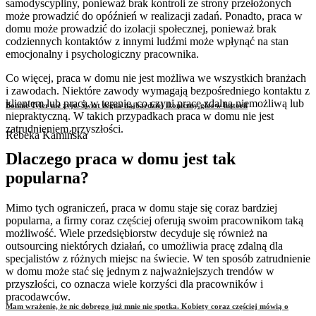
samodyscypliny, ponieważ brak kontroli ze strony przełożonych
może prowadzić do opóźnień w realizacji zadań. Ponadto, praca w
domu może prowadzić do izolacji społecznej, ponieważ brak
codziennych kontaktów z innymi ludźmi może wpłynąć na stan
emocjonalny i psychologiczny pracownika.
Co więcej, praca w domu nie jest możliwa we wszystkich branżach
i zawodach. Niektóre zawody wymagają bezpośredniego kontaktu z
klientem lub pracą w terenie, co czyni pracę zdalną niemożliwą lub
Bonnie Tyler nie żyje. Świat żegna najbardziej ikoniczny głos w historii
niepraktyczną. W takich przypadkach praca w domu nie jest
zatrudnieniem przyszłości.
Rebeka Kamińska
Dlaczego praca w domu jest tak
popularna?
Mimo tych ograniczeń, praca w domu staje się coraz bardziej
popularna, a firmy coraz częściej oferują swoim pracownikom taką
możliwość. Wiele przedsiębiorstw decyduje się również na
outsourcing niektórych działań, co umożliwia pracę zdalną dla
specjalistów z różnych miejsc na świecie. W ten sposób zatrudnienie
w domu może stać się jednym z najważniejszych trendów w
przyszłości, co oznacza wiele korzyści dla pracowników i
pracodawców.
Mam wrażenie, że nic dobrego już mnie nie spotka. Kobiety coraz częściej mówią o