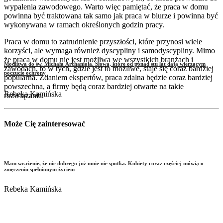
wypalenia zawodowego. Warto więc pamiętać, że praca w domu
powinna być traktowana tak samo jak praca w biurze i powinna być
wykonywana w ramach określonych godzin pracy.
Praca w domu to zatrudnienie przyszłości, które przynosi wiele
korzyści, ale wymaga również dyscypliny i samodyscypliny. Mimo
że praca w domu nie jest możliwa we wszystkich branżach i
Modlitwa do św. Michała Archanioła. Słowa, które od ponad stu lat dają wierzącym
zawodach, to w tych, gdzie jest to możliwe, staje się coraz bardziej
poczucie ochrony
popularna. Zdaniem ekspertów, praca zdalna będzie coraz bardziej
powszechna, a firmy będą coraz bardziej otwarte na takie
Rebeka Kamińska
rozwiązania.
Może Cię zainteresować
Mam wrażenie, że nic dobrego już mnie nie spotka. Kobiety coraz częściej mówią o
zmęczeniu spełnionym życiem
Rebeka Kamińska