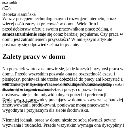
przypadek
0
0
Rebeka Kamińska
Wraz z postępem technologicznym i rozwojem internetu, coraz
więcej osób zaczyna pracować w domu. Wiele firm i
przedsiębiorstw oferuje swoim pracownikom pracę zdalną, a
samozatrudnienie
staje się coraz bardziej popularne. Czy praca w
domu jest zatrudnieniem przyszłości? W niniejszym artykule
postaramy się odpowiedzieć na to pytanie.
Zalety pracy w domu
Na początek warto zastanowić się, jakie korzyści przynosi praca w
domu. Przede wszystkim pozwala ona na oszczędność czasu i
pieniędzy, ponieważ nie trzeba dojeżdżać do pracy ani korzystać z
komunikacji miejskiej. Praca w domu daje również większą
OBE (Out-of-Body Experience) – czym jest doświadczenie świadomego wyjścia z ciała i
swobodę w organizowaniu czasu pracy, co pozwala na
dlaczego od lat fascynuje naukowców?
dostosowanie jej do indywidualnych potrzeb i preferencji.
Dodatkowo, pracownicy pracujący w domu zazwyczaj są bardziej
Zosia Radziszewska
zmotywowani i produktywni, ponieważ mogą pracować w
wygodnym i przyjaznym dla siebie środowisku.
Niemniej jednak, praca w domu niesie ze sobą również pewne
wyzwania i trudności. Przede wszystkim wymaga ona dyscypliny i